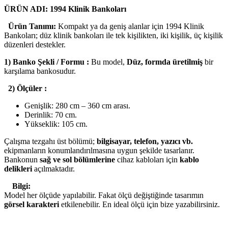
ÜRÜN ADI: 1994 Klinik Bankoları
Ürün Tanımı:
Kompakt ya da geniş alanlar için 1994 Klinik
Bankoları; düz klinik bankoları ile tek kişilikten, iki kişilik, üç kişilik
düzenleri destekler.
1) Banko Şekli / Formu :
Bu model,
Düz, formda üretilmiş
bir
karşılama bankosudur.
2) Ölçüler :
Genişlik: 280 cm – 360 cm arası.
Derinlik: 70 cm.
Yükseklik: 105 cm.
Çalışma tezgahı üst bölümü;
bilgisayar, telefon, yazıcı vb.
ekipmanların konumlandırılmasına uygun şekilde tasarlanır.
Bankonun
sağ ve sol bölümlerine
cihaz kabloları için
kablo
delikleri
açılmaktadır.
Bilgi:
Model her ölçüde yapılabilir. Fakat ölçü değiştiğinde tasarımın
görsel karakteri
etkilenebilir. En ideal ölçü için bize yazabilirsiniz.