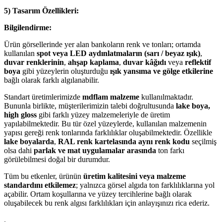
5) Tasarım Özellikleri:
Bilgilendirme:
Ürün görsellerinde yer alan bankoların renk ve tonları; ortamda
kullanılan
spot veya LED aydınlatmaların (sarı / beyaz ışık)
,
duvar renklerinin
,
ahşap kaplama
,
duvar kâğıdı
veya
reflektif
boya
gibi yüzeylerin oluşturduğu
ışık yansıma ve gölge etkilerine
bağlı olarak farklı algılanabilir.
Standart üretimlerimizde
mdflam malzeme
kullanılmaktadır.
Bununla birlikte, müşterilerimizin talebi doğrultusunda
lake boya,
high gloss
gibi farklı yüzey malzemeleriyle de üretim
yapılabilmektedir. Bu tür özel yüzeylerde, kullanılan malzemenin
yapısı gereği renk tonlarında farklılıklar oluşabilmektedir. Özellikle
lake boyalarda
,
RAL renk kartelasında aynı renk kodu
seçilmiş
olsa dahi
parlak ve mat uygulamalar arasında
ton farkı
görülebilmesi doğal bir durumdur.
Tüm bu etkenler, ürünün
üretim kalitesini veya malzeme
standardını etkilemez
; yalnızca görsel algıda ton farklılıklarına yol
açabilir. Ortam koşullarına ve yüzey tercihlerine bağlı olarak
oluşabilecek bu renk algısı farklılıkları için anlayışınızı rica ederiz.
.