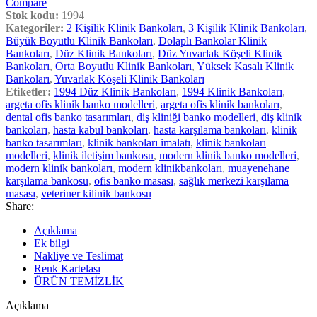
Compare
Stok kodu:
1994
Kategoriler:
2 Kişilik Klinik Bankoları
,
3 Kişilik Klinik Bankoları
,
Büyük Boyutlu Klinik Bankoları
,
Dolaplı Bankolar Klinik
Bankoları
,
Düz Klinik Bankoları
,
Düz Yuvarlak Köşeli Klinik
Bankoları
,
Orta Boyutlu Klinik Bankoları
,
Yüksek Kasalı Klinik
Bankoları
,
Yuvarlak Köşeli Klinik Bankoları
Etiketler:
1994 Düz Klinik Bankoları
,
1994 Klinik Bankoları
,
argeta ofis klinik banko modelleri
,
argeta ofis klinik bankoları
,
dental ofis banko tasarımları
,
diş kliniği banko modelleri
,
diş klinik
bankoları
,
hasta kabul bankoları
,
hasta karşılama bankoları
,
klinik
banko tasarımları
,
klinik bankoları imalatı
,
klinik bankoları
modelleri
,
klinik iletişim bankosu
,
modern klinik banko modelleri
,
modern klinik bankoları
,
modern klinikbankoları
,
muayenehane
karşılama bankosu
,
ofis banko masası
,
sağlık merkezi karşılama
masası
,
veteriner kilinik bankosu
Share:
Açıklama
Ek bilgi
Nakliye ve Teslimat
Renk Kartelası
ÜRÜN TEMİZLİK
Açıklama