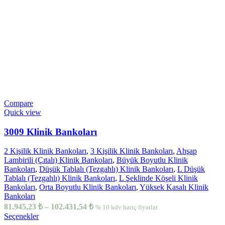
Compare
Quick view
3009 Klinik Bankoları
2 Kişilik Klinik Bankoları
,
3 Kişilik Klinik Bankoları
,
Ahşap
Lambirili (Çıtalı) Klinik Bankoları
,
Büyük Boyutlu Klinik
Bankoları
,
Düşük Tablalı (Tezgahlı) Klinik Bankoları
,
L Düşük
Tablalı (Tezgahlı) Klinik Bankoları
,
L Şeklinde Köşeli Klinik
Bankoları
,
Orta Boyutlu Klinik Bankoları
,
Yüksek Kasalı Klinik
Bankoları
81.945,23
₺
–
102.431,54
₺
% 10 kdv hariç fiyatlar
Seçenekler