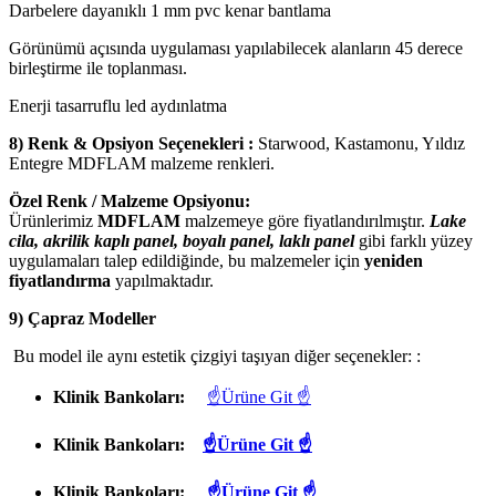
Darbelere dayanıklı 1 mm pvc kenar bantlama
Görünümü açısında uygulaması yapılabilecek alanların 45 derece
birleştirme ile toplanması.
Enerji tasarruflu led aydınlatma
8) Renk & Opsiyon Seçenekleri :
Starwood, Kastamonu, Yıldız
Entegre MDFLAM malzeme renkleri.
Özel Renk / Malzeme Opsiyonu:
Ürünlerimiz
MDFLAM
malzemeye göre fiyatlandırılmıştır.
Lake
cila, akrilik kaplı panel, boyalı panel, laklı panel
gibi farklı yüzey
uygulamaları talep edildiğinde, bu malzemeler için
yeniden
fiyatlandırma
yapılmaktadır.
9) Çapraz Modeller
Bu model ile aynı estetik çizgiyi taşıyan diğer seçenekler: :
Klinik Bankoları:
☝Ürüne Git ☝
Klinik Bankoları:
☝Ürüne Git ☝
Klinik Bankoları:
☝Ürüne Git ☝