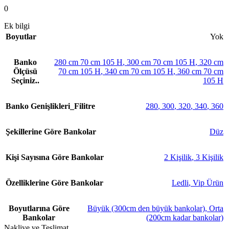
0
Ek bilgi
Boyutlar
Yok
Banko
280 cm 70 cm 105 H
,
300 cm 70 cm 105 H
,
320 cm
Ölçüsü
70 cm 105 H
,
340 cm 70 cm 105 H
,
360 cm 70 cm
Seçiniz..
105 H
Banko Genişlikleri_Filitre
280
,
300
,
320
,
340
,
360
Şekillerine Göre Bankolar
Düz
Kişi Sayısına Göre Bankolar
2 Kişilik
,
3 Kişilik
Özelliklerine Göre Bankolar
Ledli
,
Vip Ürün
Boyutlarına Göre
Büyük (300cm den büyük bankolar)
,
Orta
Bankolar
(200cm kadar bankolar)
Nakliye ve Teslimat