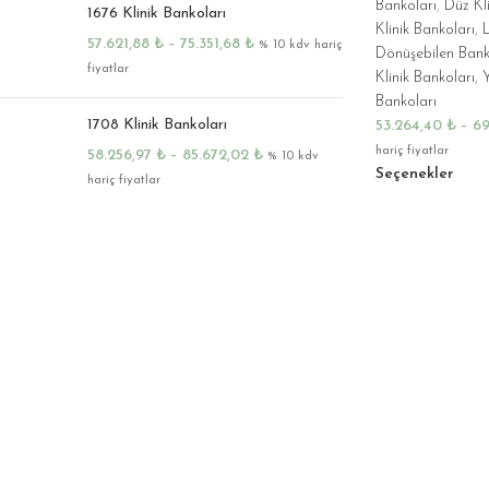
Bankoları
,
Düz Kli
1676 Klinik Bankoları
Klinik Bankoları
,
57.621,88
₺
–
75.351,68
₺
% 10 kdv hariç
Dönüşebilen Bank
fiyatlar
Klinik Bankoları
,
Y
Bankoları
1708 Klinik Bankoları
53.264,40
₺
–
69
hariç fiyatlar
58.256,97
₺
–
85.672,02
₺
% 10 kdv
Seçenekler
hariç fiyatlar