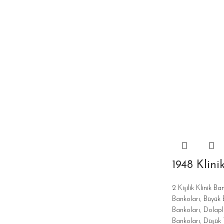
1948 Klini
2 Kişilik Klinik Ba
Bankoları
,
Büyük B
Bankoları
,
Dolaplı
Bankoları
,
Düşük 