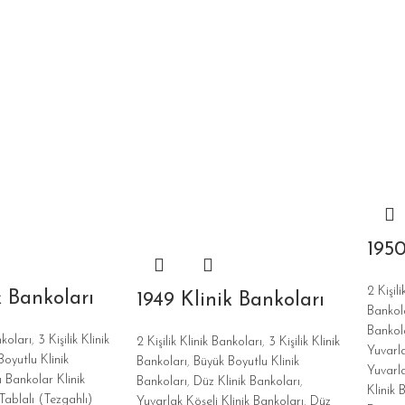
1950
2 Kişil
k Bankoları
1949 Klinik Bankoları
Bankol
Bankol
nkoları
,
3 Kişilik Klinik
2 Kişilik Klinik Bankoları
,
3 Kişilik Klinik
Yuvarla
oyutlu Klinik
Bankoları
,
Büyük Boyutlu Klinik
Yuvarla
 Bankolar Klinik
Bankoları
,
Düz Klinik Bankoları
,
Klinik 
Tablalı (Tezgahlı)
Yuvarlak Köşeli Klinik Bankoları
,
Düz