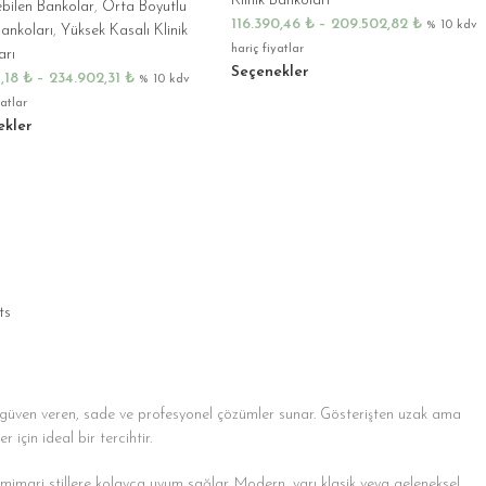
Klinik Bankoları
bilen Bankolar
,
Orta Boyutlu
116.390,46
₺
–
209.502,82
₺
% 10 kdv
Bankoları
,
Yüksek Kasalı Klinik
hariç fiyatlar
arı
Seçenekler
1,18
₺
–
234.902,31
₺
% 10 kdv
yatlar
ekler
ts
nda güven veren, sade ve profesyonel çözümler sunar. Gösterişten uzak ama
için ideal bir tercihtir.
lı mimari stillere kolayca uyum sağlar. Modern, yarı klasik veya geleneksel