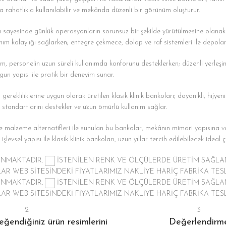
a rahatlıkla kullanılabilir ve mekânda düzenli bir görünüm oluşturur.
ı sayesinde günlük operasyonların sorunsuz bir şekilde yürütülmesine olanak 
nım kolaylığı sağlarken; entegre çekmece, dolap ve raf sistemleri ile depolama
 personelin uzun süreli kullanımda konforunu desteklerken; düzenli yerleşim p
ygun yapısı ile pratik bir deneyim sunar.
gerekliliklerine uygun olarak üretilen klasik klinik bankoları; dayanıklı, hijye
n standartlarını destekler ve uzun ömürlü kullanım sağlar.
 ve malzeme alternatifleri ile sunulan bu bankolar, mekânın mimari yapısına ve
işlevsel yapısı ile klasik klinik bankoları, uzun yıllar tercih edilebilecek ideal
LANMAKTADIR.
İSTENİLEN RENK VE ÖLÇÜLERDE ÜRETİM SAĞL
TLAR
WEB SİTESİNDEKİ FİYATLARIMIZ NAKLİYE HARİÇ FABRİKA TESL
LANMAKTADIR.
İSTENİLEN RENK VE ÖLÇÜLERDE ÜRETİM SAĞL
TLAR
WEB SİTESİNDEKİ FİYATLARIMIZ NAKLİYE HARİÇ FABRİKA TESL
2
3
ğendiğiniz ürün resimlerini
Değerlendirm