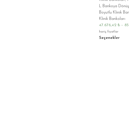
L Bankoya Dönüş
Boyutlu Klinik Ban
Klinik Bankoları
47.676,42
₺
–
85
hariç fiyatlar
Seçenekler