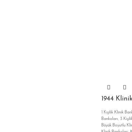
1944 Klini
1 Kişilik Klinik Ban
Bankoları
,
3 Kişil
Büyük Boyutlu Kli
Klinik Bankoları
,
K