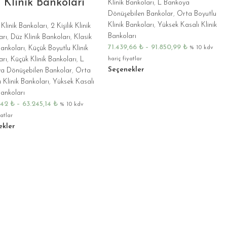
 Klinik Bankoları
Klinik Bankoları
,
L Bankoya
Dönüşebilen Bankolar
,
Orta Boyutlu
Klinik Bankoları
,
Yüksek Kasalı Klinik
k Klinik Bankoları
,
2 Kişilik Klinik
Bankoları
arı
,
Düz Klinik Bankoları
,
Klasik
71.439,66
₺
–
91.850,99
₺
Bankoları
,
Küçük Boyutlu Klinik
% 10 kdv
arı
,
Küçük Klinik Bankoları
,
L
hariç fiyatlar
Seçenekler
a Dönüşebilen Bankolar
,
Orta
 Klinik Bankoları
,
Yüksek Kasalı
Bankoları
,42
₺
–
63.245,14
₺
% 10 kdv
yatlar
ekler