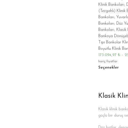
Klinik Bankoları
,
D
(Tezgahlı) Klinik 
Bankoları
,
Yuvarla
Bankoları
,
Düz Yuv
Bankoları
,
Klasik 
Bankoya Dönüşeb
Tipi Bankolar Kli
Boyutlu Klinik Ban
173.094,97
₺
–
2
hariç fiyatlar
Seçenekler
Klasik Kli
Klasik klinik ban
güçlü bir duruş se
Düz hatlar, dengel