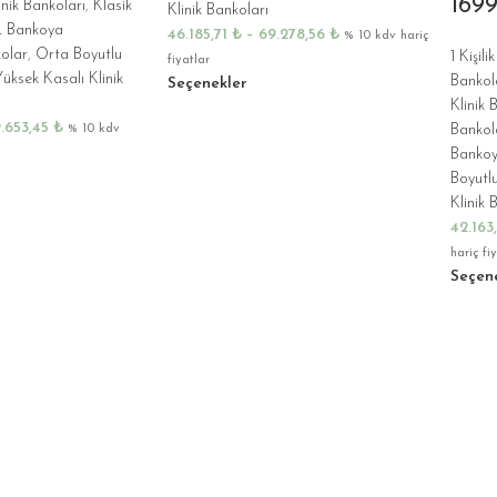
1699
nik Bankoları
,
Klasik
Klinik Bankoları
L Bankoya
46.185,71
₺
–
69.278,56
₺
% 10 kdv hariç
olar
,
Orta Boyutlu
1 Kişili
fiyatlar
üksek Kasalı Klinik
Bankol
Seçenekler
Klinik 
.653,45
₺
Bankol
% 10 kdv
Bankoy
Boyutlu
Klinik 
42.163
hariç fi
Seçen