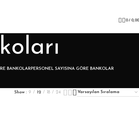
0
/
0,0
koları
ÖRE BANKOLAR
PERSONEL SAYISINA GÖRE BANKOLAR
Show
9
12
18
24