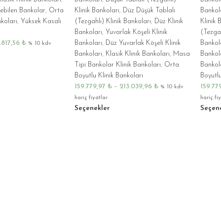
ebilen Bankolar
,
Orta
Klinik Bankoları
,
Düz Düşük Tablalı
Bankol
koları
,
Yüksek Kasalı
(Tezgahlı) Klinik Bankoları
,
Düz Klinik
Klinik 
Bankoları
,
Yuvarlak Köşeli Klinik
(Tezgah
.817,56
₺
Bankoları
,
Düz Yuvarlak Köşeli Klinik
Bankol
% 10 kdv
Bankoları
,
Klasik Klinik Bankoları
,
Masa
Bankol
Tipi Bankolar Klinik Bankoları
,
Orta
Bankol
Boyutlu Klinik Bankoları
Boyutlu
159.779,97
₺
–
213.039,96
₺
159.77
% 10 kdv
hariç fiyatlar
hariç fi
Seçenekler
Seçen