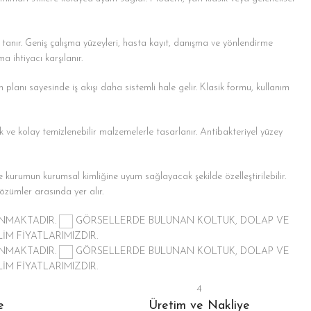
tanır. Geniş çalışma yüzeyleri, hasta kayıt, danışma ve yönlendirme
 ihtiyacı karşılanır.
lanı sayesinde iş akışı daha sistemli hale gelir. Klasik formu, kullanım
nik ve kolay temizlenebilir malzemelerle tasarlanır. Antibakteriyel yüzey
 kurumun kurumsal kimliğine uyum sağlayacak şekilde özelleştirilebilir.
 çözümler arasında yer alır.
ANMAKTADIR.
GÖRSELLERDE BULUNAN KOLTUK, DOLAP VE
İM FİYATLARIMIZDIR.
ANMAKTADIR.
GÖRSELLERDE BULUNAN KOLTUK, DOLAP VE
İM FİYATLARIMIZDIR.
4
e
Üretim ve Nakliye