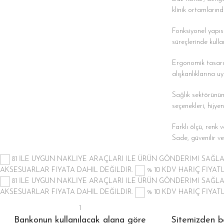
klinik ortamlarınd
Fonksiyonel yapıs
süreçlerinde kulla
Ergonomik tasarım,
alışkanlıklarına u
Sağlık sektörünün 
seçenekleri, hijye
Farklı ölçü, renk
Sade, güvenilir ve 
81 İLE UYGUN NAKLİYE ARAÇLARI İLE ÜRÜN GÖNDERİMİ SAĞ
AKSESUARLAR FİYATA DAHİL DEĞİLDİR.
% 10 KDV HARİÇ FİYA
81 İLE UYGUN NAKLİYE ARAÇLARI İLE ÜRÜN GÖNDERİMİ SAĞ
AKSESUARLAR FİYATA DAHİL DEĞİLDİR.
% 10 KDV HARİÇ FİYA
1
Bankonun kullanılacak alana göre
Sitemizden be