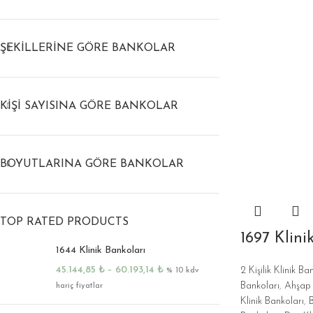
ŞEKILLERINE GÖRE BANKOLAR
KIŞI SAYISINA GÖRE BANKOLAR
BOYUTLARINA GÖRE BANKOLAR
TOP RATED PRODUCTS
1697 Klini
1644 Klinik Bankoları
45.144,85
₺
–
60.193,14
₺
2 Kişilik Klinik Ba
% 10 kdv
Bankoları
,
Ahşap L
hariç fiyatlar
Klinik Bankoları
,
B