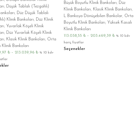
Büyük Boyutlu Klinik Bankoları
,
Düz
arı
,
Düşük Tablalı (Tezgahlı)
Klinik Bankoları
,
Klasik Klinik Bankoları
,
Bankoları
,
Düz Düşük Tablalı
L Bankoya Dönüşebilen Bankolar
,
Orta
lı) Klinik Bankoları
,
Düz Klinik
Boyutlu Klinik Bankoları
,
Yüksek Kasalı
arı
,
Yuvarlak Köşeli Klinik
Klinik Bankoları
arı
,
Düz Yuvarlak Köşeli Klinik
113.038,55
₺
–
203.469,39
₺
% 10 kdv
arı
,
Klasik Klinik Bankoları
,
Orta
hariç fiyatlar
 Klinik Bankoları
Seçenekler
9,97
₺
–
213.039,96
₺
% 10 kdv
yatlar
ekler