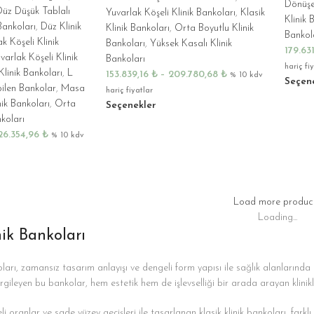
Dönüşe
üz Düşük Tablalı
Yuvarlak Köşeli Klinik Bankoları
,
Klasik
Klinik 
Bankoları
,
Düz Klinik
Klinik Bankoları
,
Orta Boyutlu Klinik
Bankol
k Köşeli Klinik
Bankoları
,
Yüksek Kasalı Klinik
179.63
arlak Köşeli Klinik
Bankoları
hariç fi
Klinik Bankoları
,
L
153.839,16
₺
–
209.780,68
₺
% 10 kdv
Seçen
ilen Bankolar
,
Masa
hariç fiyatlar
nik Bankoları
,
Orta
Seçenekler
koları
26.354,96
₺
% 10 kdv
Load more produc
Loading...
nik Bankoları
koları, zamansız tasarım anlayışı ve dengeli form yapısı ile sağlık alanları
rgileyen bu bankolar, hem estetik hem de işlevselliği bir arada arayan klinikler 
i oranlar ve sade yüzey geçişleri ile tasarlanan klasik klinik bankoları, fark