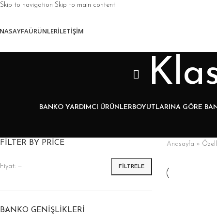
Skip to navigation
Skip to main content
NASAYFA
ÜRÜNLER
İLETIŞIM
Klas
BANKO YARDIMCI ÜRÜNLER
BOYUTLARINA GÖRE BA
FILTER BY PRICE
Anasayfa
»
Özell
Fiyat:
—
FILTRELE
BANKO GENIŞLIKLERI