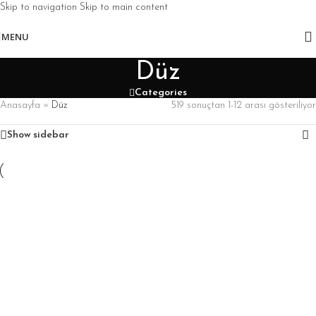
Skip to navigation
Skip to main content
MENU
Düz
Categories
Anasayfa
»
Düz
519 sonuçtan 1-12 arası gösteriliyor
Show sidebar