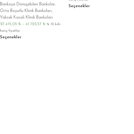
Bankoya Dönüşebilen Bankolar
,
Seçenekler
Orta Boyutlu Klinik Bankoları
,
Yüksek Kasalı Klinik Bankoları
27.415,05
₺
–
41.122,57
₺
% 10 kdv
hariç fiyatlar
Seçenekler