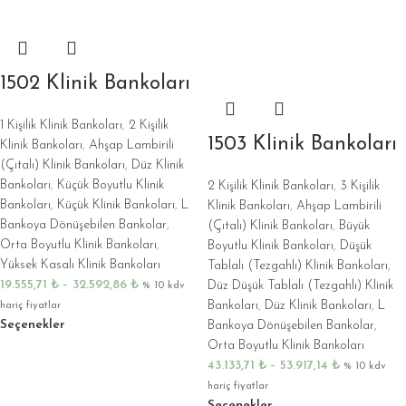
1502 Klinik Bankoları
1 Kişilik Klinik Bankoları
,
2 Kişilik
1503 Klinik Bankoları
Klinik Bankoları
,
Ahşap Lambirili
(Çıtalı) Klinik Bankoları
,
Düz Klinik
Bankoları
,
Küçük Boyutlu Klinik
2 Kişilik Klinik Bankoları
,
3 Kişilik
Bankoları
,
Küçük Klinik Bankoları
,
L
Klinik Bankoları
,
Ahşap Lambirili
Bankoya Dönüşebilen Bankolar
,
(Çıtalı) Klinik Bankoları
,
Büyük
Orta Boyutlu Klinik Bankoları
,
Boyutlu Klinik Bankoları
,
Düşük
Yüksek Kasalı Klinik Bankoları
Tablalı (Tezgahlı) Klinik Bankoları
,
19.555,71
₺
–
32.592,86
₺
Düz Düşük Tablalı (Tezgahlı) Klinik
% 10 kdv
Bankoları
,
Düz Klinik Bankoları
,
L
hariç fiyatlar
Seçenekler
Bankoya Dönüşebilen Bankolar
,
Orta Boyutlu Klinik Bankoları
43.133,71
₺
–
53.917,14
₺
% 10 kdv
hariç fiyatlar
Seçenekler