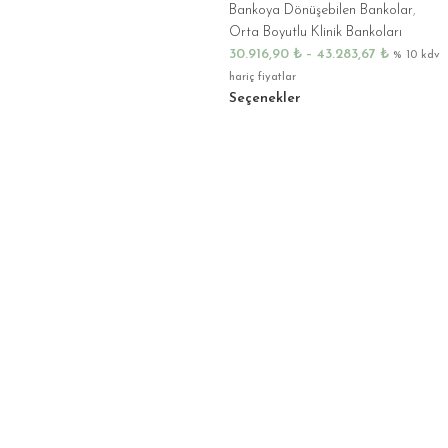
Bankoya Dönüşebilen Bankolar
,
Orta Boyutlu Klinik Bankoları
30.916,90
₺
–
43.283,67
₺
% 10 kdv
hariç fiyatlar
Seçenekler