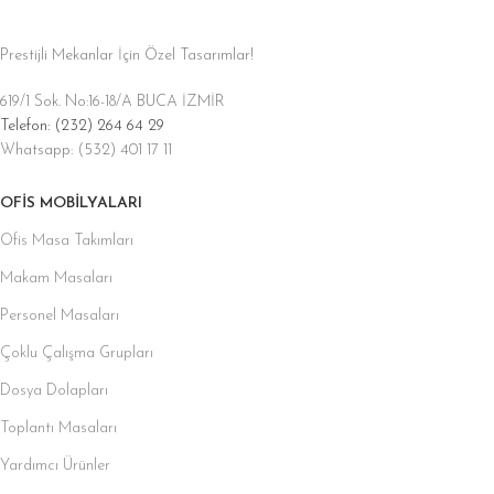
Prestijli Mekanlar İçin Özel Tasarımlar!
619/1 Sok. No:16-18/A BUCA İZMİR
Telefon: (232) 264 64 29
Whatsapp: (532) 401 17 11
OFIS MOBILYALARI
Ofis Masa Takımları
Makam Masaları
Personel Masaları
Çoklu Çalışma Grupları
Dosya Dolapları
Toplantı Masaları
Yardımcı Ürünler