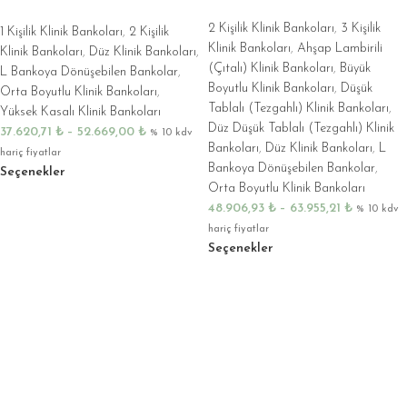
2 Kişilik Klinik Bankoları
,
3 Kişilik
1 Kişilik Klinik Bankoları
,
2 Kişilik
Klinik Bankoları
,
Ahşap Lambirili
Klinik Bankoları
,
Düz Klinik Bankoları
,
(Çıtalı) Klinik Bankoları
,
Büyük
L Bankoya Dönüşebilen Bankolar
,
Boyutlu Klinik Bankoları
,
Düşük
Orta Boyutlu Klinik Bankoları
,
Tablalı (Tezgahlı) Klinik Bankoları
,
Yüksek Kasalı Klinik Bankoları
Düz Düşük Tablalı (Tezgahlı) Klinik
37.620,71
₺
–
52.669,00
₺
% 10 kdv
Bankoları
,
Düz Klinik Bankoları
,
L
hariç fiyatlar
Bankoya Dönüşebilen Bankolar
,
Seçenekler
Orta Boyutlu Klinik Bankoları
48.906,93
₺
–
63.955,21
₺
% 10 kdv
hariç fiyatlar
Seçenekler