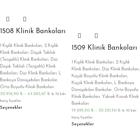
1508 Klinik Bankoları
1 Kişilik Klinik Bankoları
,
2 Kişilik
1509 Klinik Bankoları
Klinik Bankoları
,
Düşük Tablalı
(Tezgahlı) Klinik Bankoları
,
Düz
1 Kişilik Klinik Bankoları
,
2 Kişilik
Düşük Tablalı (Tezgahlı) Klinik
Klinik Bankoları
,
Düz Klinik Bankoları
,
Bankoları
,
Düz Klinik Bankoları
,
L
Küçük Boyutlu Klinik Bankoları
,
Bankoya Dönüşebilen Bankolar
,
Küçük Klinik Bankoları
,
L Bankoya
Orta Boyutlu Klinik Bankoları
Dönüşebilen Bankolar
,
Orta Boyutlu
30.916,90
₺
–
43.283,67
₺
% 10 kdv
Klinik Bankoları
,
Yüksek Kasalı Klinik
hariç fiyatlar
Bankoları
Seçenekler
19.295,50
₺
–
30.321,50
₺
% 10 kdv
hariç fiyatlar
Seçenekler