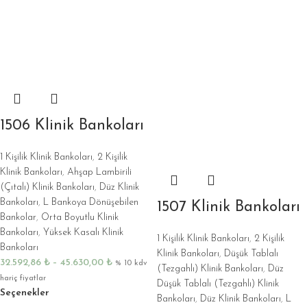
1506 Klinik Bankoları
1 Kişilik Klinik Bankoları
,
2 Kişilik
Klinik Bankoları
,
Ahşap Lambirili
(Çıtalı) Klinik Bankoları
,
Düz Klinik
Bankoları
,
L Bankoya Dönüşebilen
1507 Klinik Bankoları
Bankolar
,
Orta Boyutlu Klinik
Bankoları
,
Yüksek Kasalı Klinik
1 Kişilik Klinik Bankoları
,
2 Kişilik
Bankoları
Klinik Bankoları
,
Düşük Tablalı
32.592,86
₺
–
45.630,00
₺
% 10 kdv
(Tezgahlı) Klinik Bankoları
,
Düz
hariç fiyatlar
Düşük Tablalı (Tezgahlı) Klinik
Seçenekler
Bankoları
,
Düz Klinik Bankoları
,
L