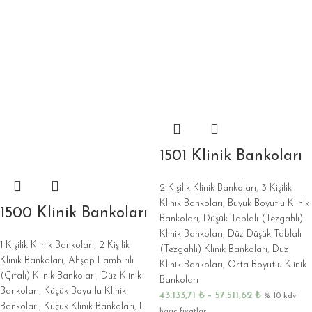
1501 Klinik Bankoları
2 Kişilik Klinik Bankoları
,
3 Kişilik
Klinik Bankoları
,
Büyük Boyutlu Klinik
1500 Klinik Bankoları
Bankoları
,
Düşük Tablalı (Tezgahlı)
Klinik Bankoları
,
Düz Düşük Tablalı
1 Kişilik Klinik Bankoları
,
2 Kişilik
(Tezgahlı) Klinik Bankoları
,
Düz
Klinik Bankoları
,
Ahşap Lambirili
Klinik Bankoları
,
Orta Boyutlu Klinik
(Çıtalı) Klinik Bankoları
,
Düz Klinik
Bankoları
Bankoları
,
Küçük Boyutlu Klinik
43.133,71
₺
–
57.511,62
₺
% 10 kdv
Bankoları
,
Küçük Klinik Bankoları
,
L
hariç fiyatlar