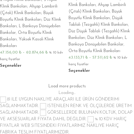
Klinik Bankoları
,
Ahşap Lambirili
Klinik Bankoları
,
Ahşap Lambirili
(Çıtalı) Klinik Bankoları
,
Büyük
(Çıtalı) Klinik Bankoları
,
Büyük
Boyutlu Klinik Bankoları
,
Düşük
Boyutlu Klinik Bankoları
,
Düz Klinik
Tablalı (Tezgahlı) Klinik Bankoları
,
Bankoları
,
L Bankoya Dönüşebilen
Düz Düşük Tablalı (Tezgahlı) Klinik
Bankolar
,
Orta Boyutlu Klinik
Bankoları
,
Düz Klinik Bankoları
,
L
Bankoları
,
Yüksek Kasalı Klinik
Bankoya Dönüşebilen Bankolar
,
Bankoları
Orta Boyutlu Klinik Bankoları
47.156,00
₺
–
62.874,66
₺
% 10 kdv
43.133,71
₺
–
57.511,62
₺
% 10 kdv
hariç fiyatlar
hariç fiyatlar
Seçenekler
Seçenekler
Load more products
Loading...
81 İLE UYGUN NAKLİYE ARAÇLARI İLE ÜRÜN GÖNDERİMİ
SAĞLANMAKTADIR.
İSTENİLEN RENK VE ÖLÇÜLERDE ÜRETİM
SAĞLANMAKTADIR.
GÖRSELLERDE BULUNAN KOLTUK, DOLAP
VE AKSESUARLAR FİYATA DAHİL DEĞİLDİR.
% 10 KDV HARİÇ
FİYATLAR
WEB SİTESİNDEKİ FİYATLARIMIZ NAKLİYE HARİÇ
FABRİKA TESLİM FİYATLARIMIZDIR.