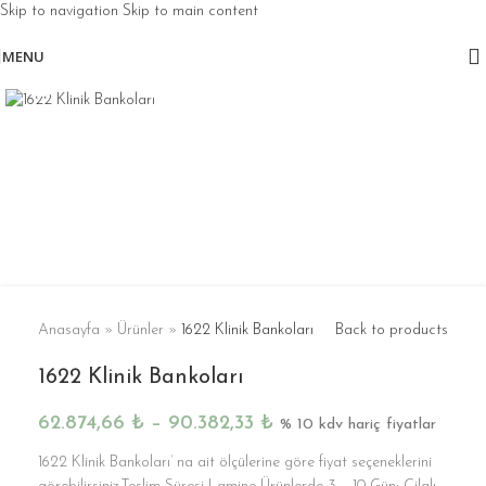
Skip to navigation
Skip to main content
MENU
Click to enlarge
Anasayfa
»
Ürünler
»
1622 Klinik Bankoları
Back to products
1622 Klinik Bankoları
62.874,66
₺
–
90.382,33
₺
% 10 kdv hariç fiyatlar
1622 Klinik Bankoları’ na ait ölçülerine göre fiyat seçeneklerini