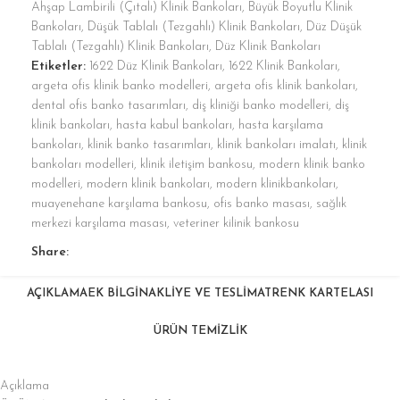
Ahşap Lambirili (Çıtalı) Klinik Bankoları
,
Büyük Boyutlu Klinik
Bankoları
,
Düşük Tablalı (Tezgahlı) Klinik Bankoları
,
Düz Düşük
Tablalı (Tezgahlı) Klinik Bankoları
,
Düz Klinik Bankoları
Etiketler:
1622 Düz Klinik Bankoları
,
1622 Klinik Bankoları
,
argeta ofis klinik banko modelleri
,
argeta ofis klinik bankoları
,
dental ofis banko tasarımları
,
diş kliniği banko modelleri
,
diş
klinik bankoları
,
hasta kabul bankoları
,
hasta karşılama
bankoları
,
klinik banko tasarımları
,
klinik bankoları imalatı
,
klinik
bankoları modelleri
,
klinik iletişim bankosu
,
modern klinik banko
modelleri
,
modern klinik bankoları
,
modern klinikbankoları
,
muayenehane karşılama bankosu
,
ofis banko masası
,
sağlık
merkezi karşılama masası
,
veteriner kilinik bankosu
Share:
AÇIKLAMA
EK BILGI
NAKLIYE VE TESLIMAT
RENK KARTELASI
ÜRÜN TEMİZLİK
Açıklama