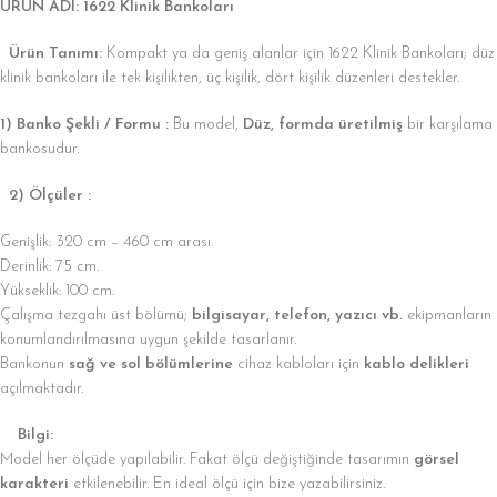
ÜRÜN ADI: 1622 Klinik Bankoları
Ürün Tanımı:
Kompakt ya da geniş alanlar için 1622 Klinik Bankoları; düz
klinik bankoları ile tek kişilikten, üç kişilik, dört kişilik düzenleri destekler.
1) Banko Şekli / Formu :
Bu model,
Düz, formda üretilmiş
bir karşılama
bankosudur.
2) Ölçüler :
Genişlik: 320 cm – 460 cm arası.
Derinlik: 75 cm.
Yükseklik: 100 cm.
Çalışma tezgahı üst bölümü;
bilgisayar, telefon, yazıcı vb.
ekipmanların
konumlandırılmasına uygun şekilde tasarlanır.
Bankonun
sağ ve sol bölümlerine
cihaz kabloları için
kablo delikleri
açılmaktadır.
Bilgi:
Model her ölçüde yapılabilir. Fakat ölçü değiştiğinde tasarımın
görsel
karakteri
etkilenebilir. En ideal ölçü için bize yazabilirsiniz.