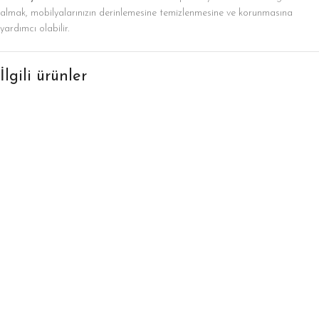
almak, mobilyalarınızın derinlemesine temizlenmesine ve korunmasına
yardımcı olabilir.
İlgili ürünler