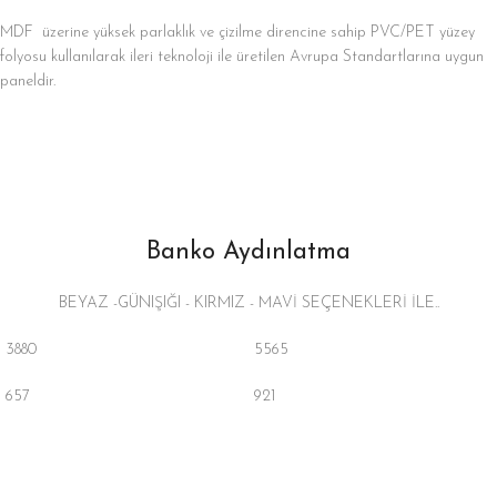
MDF üzerine yüksek parlaklık ve çizilme direncine sahip PVC/PET yüzey
folyosu kullanılarak ileri teknoloji ile üretilen Avrupa Standartlarına uygun
paneldir.
Banko Aydınlatma
BEYAZ -GÜNIŞIĞI - KIRMIZ - MAVİ SEÇENEKLERİ İLE..
3880
5565
657
921