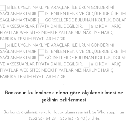
81 İLE UYGUN NAKLİYE ARAÇLARI İLE ÜRÜN GÖNDERİMİ
SAĞLANMAKTADIR.
İSTENİLEN RENK VE ÖLÇÜLERDE ÜRETİM
SAĞLANMAKTADIR.
GÖRSELLERDE BULUNAN KOLTUK, DOLAP
VE AKSESUARLAR FİYATA DAHİL DEĞİLDİR.
% 10 KDV HARİÇ
FİYATLAR
WEB SİTESİNDEKİ FİYATLARIMIZ NAKLİYE HARİÇ
FABRİKA TESLİM FİYATLARIMIZDIR.
81 İLE UYGUN NAKLİYE ARAÇLARI İLE ÜRÜN GÖNDERİMİ
SAĞLANMAKTADIR.
İSTENİLEN RENK VE ÖLÇÜLERDE ÜRETİM
SAĞLANMAKTADIR.
GÖRSELLERDE BULUNAN KOLTUK, DOLAP
VE AKSESUARLAR FİYATA DAHİL DEĞİLDİR.
% 10 KDV HARİÇ
FİYATLAR
WEB SİTESİNDEKİ FİYATLARIMIZ NAKLİYE HARİÇ
FABRİKA TESLİM FİYATLARIMIZDIR.
1
Bankonun kullanılacak alana göre ölçülendirilmesi ve
şeklinin belirlenmesi
Bankonuz ölçüleriniz ve kullanılacak alanın resmini bize Whatsapp ‘ tan
(232 264 64 29 – 533 163 45 40 )bildirin.