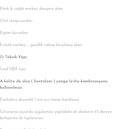
Klinik & sağlık merkezi danışma alanı
Otel resepsiyonları
Eğitim kurumları
Estetik merkezi – güzellik salonu karşılama alanı
7) Teknik Yapı
1.sınıf MDF-lam
A kalite de olsa ( Suntalam ) yonga levha kombinasyonu
kullanılmaz.
Darbelere dayanıklı 1 mm pvc kenar bantlama
Görünümü açısında uygulaması yapılabilecek alanların 45 derece
birleştirme ile toplanması.