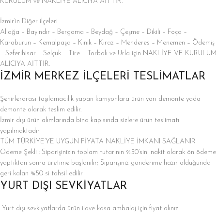
KURULUM ve NAKLİYE ALICIYA AİTTİR.
İzmir’in Diğer ilçeleri
Aliağa – Bayındır – Bergama – Beydağ – Çeşme – Dikili – Foça –
Karaburun – Kemalpaşa – Kınık – Kiraz – Menderes – Menemen – Ödemiş
– Seferihisar – Selçuk – Tire – Torbalı ve Urla için NAKLİYE VE KURULUM
ALICIYA AİTTİR.
İZMİR MERKEZ İLÇELERİ TESLİMATLAR
Şehirlerarası taşılamacılık yapan kamyonlara ürün yarı demonte yada
demonte olarak teslim edilir.
İzmir dışı ürün alımlarında bina kapısında sizlere ürün teslimatı
yapılmaktadır
TÜM TÜRKİYE’YE UYGUN FİYATA NAKLİYE İMKANI SAĞLANIR
Ödeme Şekli : Siparişinizin toplam tutarının %50’sini nakit olarak ön ödeme
yaptıktan sonra üretime başlanılır; Siparişiniz gönderime hazır olduğunda
geri kalan %50 si tahsil edilir
YURT DIŞI SEVKİYATLAR
Yurt dışı sevkiyatlarda ürün ilave kasa ambalaj için fiyat alınız..