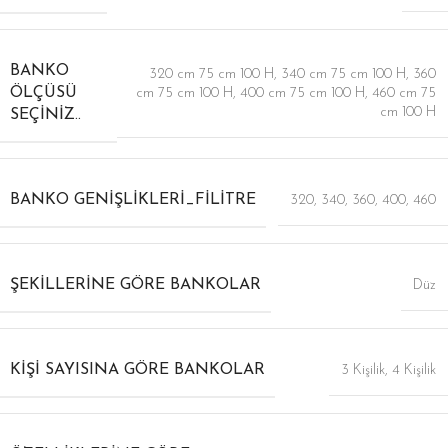
BANKO
320 cm 75 cm 100 H
,
340 cm 75 cm 100 H
,
360
ÖLÇÜSÜ
cm 75 cm 100 H
,
400 cm 75 cm 100 H
,
460 cm 75
cm 100 H
SEÇINIZ..
BANKO GENIŞLIKLERI_FILITRE
320
,
340
,
360
,
400
,
460
ŞEKILLERINE GÖRE BANKOLAR
Düz
KIŞI SAYISINA GÖRE BANKOLAR
3 Kişilik
,
4 Kişilik