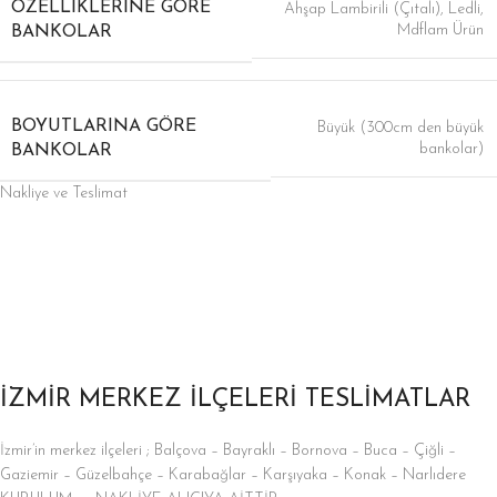
ÖZELLIKLERINE GÖRE
Ahşap Lambirili (Çıtalı)
,
Ledli
,
Mdflam Ürün
BANKOLAR
BOYUTLARINA GÖRE
Büyük (300cm den büyük
bankolar)
BANKOLAR
Nakliye ve Teslimat
İZMİR MERKEZ İLÇELERİ TESLİMATLAR
İzmir’in merkez ilçeleri ; Balçova – Bayraklı – Bornova – Buca – Çiğli –
Gaziemir – Güzelbahçe – Karabağlar – Karşıyaka – Konak – Narlıdere