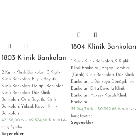
1804 Klinik Bankoları
1803 Klinik Bankoları
1 Kişilik Klinik Bankoları
,
2 Kişilik
Klinik Bankoları
,
Ahşap Lambirili
2 Kişilik Klinik Bankoları
,
3 Kişilik
(Çıtalı) Klinik Bankoları
,
Düz Klinik
Klinik Bankoları
,
Büyük Boyutlu
Bankoları
,
L Bankoya Dönüşebilen
Klinik Bankoları
,
Dolaplı Bankolar
Bankolar
,
Orta Boyutlu Klinik
Klinik Bankoları
,
Düz Klinik
Bankoları
,
Yüksek Kasalı Klinik
Bankoları
,
Orta Boyutlu Klinik
Bankoları
Bankoları
,
Yüksek Kasalı Klinik
35.944,76
₺
–
50.322,66
₺
% 10 kdv
Bankoları
hariç fiyatlar
47.156,00
₺
–
62.874,66
₺
% 10 kdv
Seçenekler
hariç fiyatlar
Seçenekler