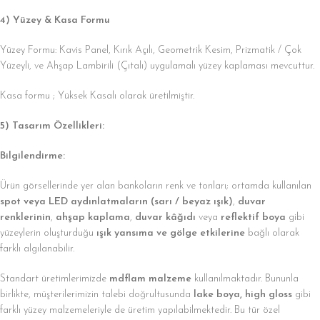
4) Yüzey & Kasa Formu
Yüzey Formu: Kavis Panel, Kırık Açılı, Geometrik Kesim, Prizmatik / Çok
Yüzeyli, ve Ahşap Lambirili (Çıtalı) uygulamalı yüzey kaplaması mevcuttur.
Kasa formu ; Yüksek Kasalı olarak üretilmiştir.
5) Tasarım Özellikleri:
Bilgilendirme:
Ürün görsellerinde yer alan bankoların renk ve tonları; ortamda kullanılan
spot veya LED aydınlatmaların (sarı / beyaz ışık)
,
duvar
renklerinin
,
ahşap kaplama
,
duvar kâğıdı
veya
reflektif boya
gibi
yüzeylerin oluşturduğu
ışık yansıma ve gölge etkilerine
bağlı olarak
farklı algılanabilir.
Standart üretimlerimizde
mdflam malzeme
kullanılmaktadır. Bununla
birlikte, müşterilerimizin talebi doğrultusunda
lake boya, high gloss
gibi
farklı yüzey malzemeleriyle de üretim yapılabilmektedir. Bu tür özel