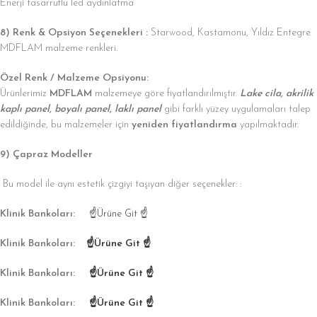
Enerji tasarruflu led aydınlatma
8) Renk & Opsiyon Seçenekleri :
Starwood, Kastamonu, Yıldız Entegre
MDFLAM malzeme renkleri.
Özel Renk / Malzeme Opsiyonu:
Ürünlerimiz
MDFLAM
malzemeye göre fiyatlandırılmıştır.
Lake cila, akrilik
kaplı panel, boyalı panel, laklı panel
gibi farklı yüzey uygulamaları talep
edildiğinde, bu malzemeler için
yeniden fiyatlandırma
yapılmaktadır.
9) Çapraz Modeller
Bu model ile aynı estetik çizgiyi taşıyan diğer seçenekler: :
Klinik Bankoları:
☝Ürüne Git ☝
Klinik Bankoları:
☝Ürüne Git ☝
Klinik Bankoları:
☝Ürüne Git ☝
Klinik Bankoları:
☝Ürüne Git ☝