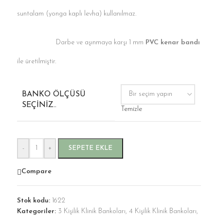
suntalam (yonga kaplı levha) kullanılmaz.
Darbe ve aşınmaya karşı 1 mm
PVC kenar bandı
ile üretilmiştir.
BANKO ÖLÇÜSÜ
SEÇINIZ..
Temizle
-
+
SEPETE EKLE
Compare
Stok kodu:
1622
Kategoriler:
3 Kişilik Klinik Bankoları
,
4 Kişilik Klinik Bankoları
,