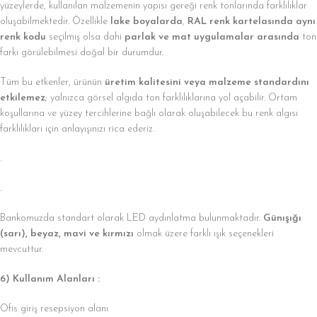
yüzeylerde, kullanılan malzemenin yapısı gereği renk tonlarında farklılıklar
oluşabilmektedir. Özellikle
lake boyalarda
,
RAL renk kartelasında aynı
renk kodu
seçilmiş olsa dahi
parlak ve mat uygulamalar arasında
ton
farkı görülebilmesi doğal bir durumdur.
Tüm bu etkenler, ürünün
üretim kalitesini veya malzeme standardını
etkilemez
; yalnızca görsel algıda ton farklılıklarına yol açabilir. Ortam
koşullarına ve yüzey tercihlerine bağlı olarak oluşabilecek bu renk algısı
farklılıkları için anlayışınızı rica ederiz.
.
.
Bankomuzda standart olarak LED aydınlatma bulunmaktadır.
Günışığı
(sarı), beyaz, mavi ve kırmızı
olmak üzere farklı ışık seçenekleri
mevcuttur.
6) Kullanım Alanları :
Ofis giriş resepsiyon alanı