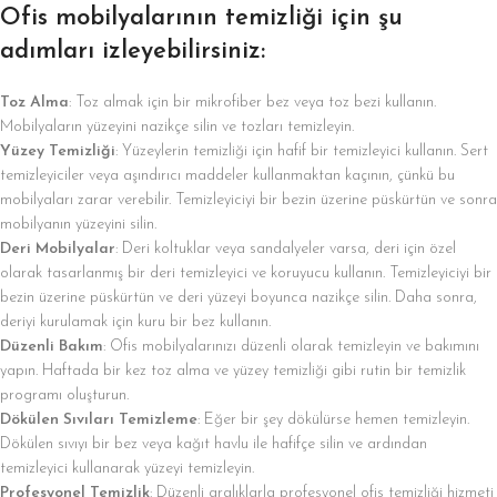
Ofis mobilyalarının temizliği için şu
adımları izleyebilirsiniz:
Toz Alma
: Toz almak için bir mikrofiber bez veya toz bezi kullanın.
Mobilyaların yüzeyini nazikçe silin ve tozları temizleyin.
Yüzey Temizliği
: Yüzeylerin temizliği için hafif bir temizleyici kullanın. Sert
temizleyiciler veya aşındırıcı maddeler kullanmaktan kaçının, çünkü bu
mobilyaları zarar verebilir. Temizleyiciyi bir bezin üzerine püskürtün ve sonra
mobilyanın yüzeyini silin.
Deri Mobilyalar
: Deri koltuklar veya sandalyeler varsa, deri için özel
olarak tasarlanmış bir deri temizleyici ve koruyucu kullanın. Temizleyiciyi bir
bezin üzerine püskürtün ve deri yüzeyi boyunca nazikçe silin. Daha sonra,
deriyi kurulamak için kuru bir bez kullanın.
Düzenli Bakım
: Ofis mobilyalarınızı düzenli olarak temizleyin ve bakımını
yapın. Haftada bir kez toz alma ve yüzey temizliği gibi rutin bir temizlik
programı oluşturun.
Dökülen Sıvıları Temizleme
: Eğer bir şey dökülürse hemen temizleyin.
Dökülen sıvıyı bir bez veya kağıt havlu ile hafifçe silin ve ardından
temizleyici kullanarak yüzeyi temizleyin.
Profesyonel Temizlik
: Düzenli aralıklarla profesyonel ofis temizliği hizmeti