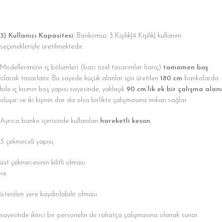
3) Kullanıcı Kapasitesi:
Bankomuz 3 Kişilik|4 Kişilik| kullanım
seçenekleriyle üretilmektedir.
Modellerimizin iç bölümleri (bazı özel tasarımlar hariç)
tamamen boş
olarak tasarlanır. Bu sayede küçük alanlar için üretilen
180 cm
bankolarda
bile iç kısmın boş yapısı sayesinde, yaklaşık
90 cm’lik ek bir çalışma alanı
oluşur ve iki kişinin dar da olsa birlikte çalışmasına imkan sağlar.
Ayrıca banko içerisinde kullanılan
hareketli keson
,
3 çekmeceli yapısı,
üst çekmecesinin kilitli olması
ve
istenilen yere kaydırılabilir olması
sayesinde ikinci bir personelin de rahatça çalışmasına olanak sunar.