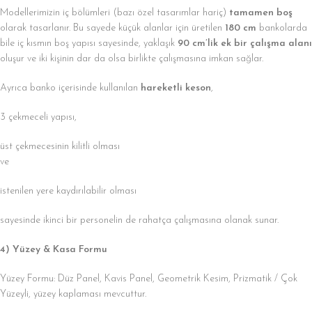
Modellerimizin iç bölümleri (bazı özel tasarımlar hariç)
tamamen boş
olarak tasarlanır. Bu sayede küçük alanlar için üretilen
180 cm
bankolarda
bile iç kısmın boş yapısı sayesinde, yaklaşık
90 cm’lik ek bir çalışma alanı
oluşur ve iki kişinin dar da olsa birlikte çalışmasına imkan sağlar.
Ayrıca banko içerisinde kullanılan
hareketli keson
,
3 çekmeceli yapısı,
üst çekmecesinin kilitli olması
ve
istenilen yere kaydırılabilir olması
sayesinde ikinci bir personelin de rahatça çalışmasına olanak sunar.
4) Yüzey & Kasa Formu
Yüzey Formu: Düz Panel, Kavis Panel, Geometrik Kesim, Prizmatik / Çok
Yüzeyli, yüzey kaplaması mevcuttur.