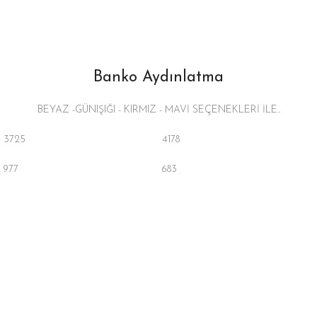
Banko Aydınlatma
BEYAZ -GÜNIŞIĞI - KIRMIZ - MAVİ SEÇENEKLERİ İLE..
3725
4178
977
683