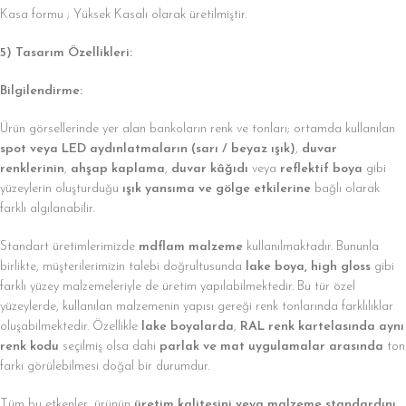
Kasa formu ; Yüksek Kasalı olarak üretilmiştir.
5) Tasarım Özellikleri:
Bilgilendirme:
Ürün görsellerinde yer alan bankoların renk ve tonları; ortamda kullanılan
spot veya LED aydınlatmaların (sarı / beyaz ışık)
,
duvar
renklerinin
,
ahşap kaplama
,
duvar kâğıdı
veya
reflektif boya
gibi
yüzeylerin oluşturduğu
ışık yansıma ve gölge etkilerine
bağlı olarak
farklı algılanabilir.
Standart üretimlerimizde
mdflam malzeme
kullanılmaktadır. Bununla
birlikte, müşterilerimizin talebi doğrultusunda
lake boya, high gloss
gibi
farklı yüzey malzemeleriyle de üretim yapılabilmektedir. Bu tür özel
yüzeylerde, kullanılan malzemenin yapısı gereği renk tonlarında farklılıklar
oluşabilmektedir. Özellikle
lake boyalarda
,
RAL renk kartelasında aynı
renk kodu
seçilmiş olsa dahi
parlak ve mat uygulamalar arasında
ton
farkı görülebilmesi doğal bir durumdur.
Tüm bu etkenler, ürünün
üretim kalitesini veya malzeme standardını