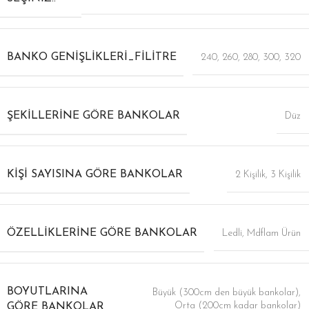
BANKO GENIŞLIKLERI_FILITRE
240
,
260
,
280
,
300
,
320
ŞEKILLERINE GÖRE BANKOLAR
Düz
KIŞI SAYISINA GÖRE BANKOLAR
2 Kişilik
,
3 Kişilik
ÖZELLIKLERINE GÖRE BANKOLAR
Ledli
,
Mdflam Ürün
BOYUTLARINA
Büyük (300cm den büyük bankolar)
,
Orta (200cm kadar bankolar)
GÖRE BANKOLAR