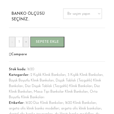
BANKO ÖLÇÜSÜ
SEÇINIZ..
-
+
SEPETE EKLE
Compare
Stok kodu:
1620
Kategoriler:
2 Kişilik Klinik Bankoları
,
3 Kişilik Klinik Bankoları
,
Büyük Boyutlu Klinik Bankoları
,
Düşük Tablalı (Tezgahlı) Klinik
Bankoları
,
Düz Düşük Tablalı (Tezgahlı) Klinik Bankoları
,
Düz
Klinik Bankoları
,
Masa Tipi Bankolar Klinik Bankoları
,
Orta
Boyutlu Klinik Bankoları
Etiketler:
1620 Düz Klinik Bankoları
,
1620 Klinik Bankoları
,
argeta ofis klinik banko modelleri
,
argeta ofis klinik bankoları
,