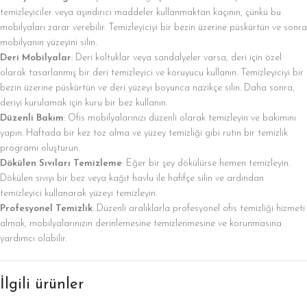
temizleyiciler veya aşındırıcı maddeler kullanmaktan kaçının, çünkü bu
mobilyaları zarar verebilir. Temizleyiciyi bir bezin üzerine püskürtün ve sonra
mobilyanın yüzeyini silin.
Deri Mobilyalar
: Deri koltuklar veya sandalyeler varsa, deri için özel
olarak tasarlanmış bir deri temizleyici ve koruyucu kullanın. Temizleyiciyi bir
bezin üzerine püskürtün ve deri yüzeyi boyunca nazikçe silin. Daha sonra,
deriyi kurulamak için kuru bir bez kullanın.
Düzenli Bakım
: Ofis mobilyalarınızı düzenli olarak temizleyin ve bakımını
yapın. Haftada bir kez toz alma ve yüzey temizliği gibi rutin bir temizlik
programı oluşturun.
Dökülen Sıvıları Temizleme
: Eğer bir şey dökülürse hemen temizleyin.
Dökülen sıvıyı bir bez veya kağıt havlu ile hafifçe silin ve ardından
temizleyici kullanarak yüzeyi temizleyin.
Profesyonel Temizlik
: Düzenli aralıklarla profesyonel ofis temizliği hizmeti
almak, mobilyalarınızın derinlemesine temizlenmesine ve korunmasına
yardımcı olabilir.
İlgili ürünler