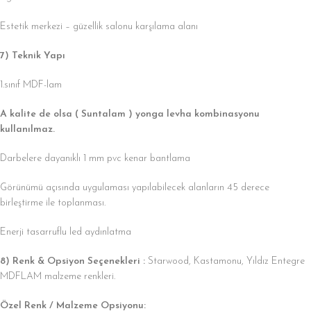
Estetik merkezi – güzellik salonu karşılama alanı
7) Teknik Yapı
1.sınıf MDF-lam
A kalite de olsa ( Suntalam ) yonga levha kombinasyonu
kullanılmaz.
Darbelere dayanıklı 1 mm pvc kenar bantlama
Görünümü açısında uygulaması yapılabilecek alanların 45 derece
birleştirme ile toplanması.
Enerji tasarruflu led aydınlatma
8) Renk & Opsiyon Seçenekleri :
Starwood, Kastamonu, Yıldız Entegre
MDFLAM malzeme renkleri.
Özel Renk / Malzeme Opsiyonu: