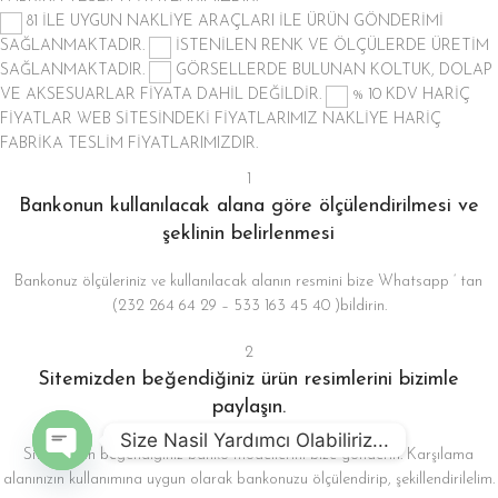
81 İLE UYGUN NAKLİYE ARAÇLARI İLE ÜRÜN GÖNDERİMİ
SAĞLANMAKTADIR.
İSTENİLEN RENK VE ÖLÇÜLERDE ÜRETİM
SAĞLANMAKTADIR.
GÖRSELLERDE BULUNAN KOLTUK, DOLAP
VE AKSESUARLAR FİYATA DAHİL DEĞİLDİR.
% 10 KDV HARİÇ
FİYATLAR
WEB SİTESİNDEKİ FİYATLARIMIZ NAKLİYE HARİÇ
FABRİKA TESLİM FİYATLARIMIZDIR.
1
Bankonun kullanılacak alana göre ölçülendirilmesi ve
şeklinin belirlenmesi
Bankonuz ölçüleriniz ve kullanılacak alanın resmini bize Whatsapp ‘ tan
(232 264 64 29 – 533 163 45 40 )bildirin.
2
Sitemizden beğendiğiniz ürün resimlerini bizimle
paylaşın.
Size Nasil Yardımcı Olabiliriz...
Sitemizden beğendiğiniz banko modellerini bize gönderin. Karşılama
Open
alanınızın kullanımına uygun olarak bankonuzu ölçülendirip, şekillendirilelim.
chaty