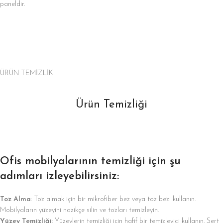
paneldir.
ÜRÜN TEMİZLİK
Ürün Temizliği
Ofis mobilyalarının temizliği için şu
adımları izleyebilirsiniz:
Toz Alma
: Toz almak için bir mikrofiber bez veya toz bezi kullanın.
Mobilyaların yüzeyini nazikçe silin ve tozları temizleyin.
Yüzey Temizliği
: Yüzeylerin temizliği için hafif bir temizleyici kullanın. Sert