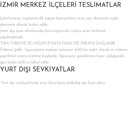
İZMİR MERKEZ İLÇELERİ TESLİMATLAR
Şehirlerarası taşılamacılık yapan kamyonlara ürün yarı demonte yada
demonte olarak teslim edilir.
İzmir dışı ürün alımlarında bina kapısında sizlere ürün teslimatı
yapılmaktadır
TÜM TÜRKİYE’YE UYGUN FİYATA NAKLİYE İMKANI SAĞLANIR
Ödeme Şekli : Siparişinizin toplam tutarının %50’sini nakit olarak ön ödeme
yaptıktan sonra üretime başlanılır; Siparişiniz gönderime hazır olduğunda
geri kalan %50 si tahsil edilir
YURT DIŞI SEVKİYATLAR
Yurt dışı sevkiyatlarda ürün ilave kasa ambalaj için fiyat alınız..