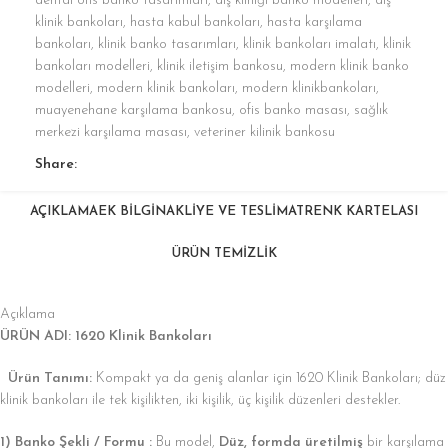
dental ofis banko tasarımları
,
diş kliniği banko modelleri
,
diş
klinik bankoları
,
hasta kabul bankoları
,
hasta karşılama
bankoları
,
klinik banko tasarımları
,
klinik bankoları imalatı
,
klinik
bankoları modelleri
,
klinik iletişim bankosu
,
modern klinik banko
modelleri
,
modern klinik bankoları
,
modern klinikbankoları
,
muayenehane karşılama bankosu
,
ofis banko masası
,
sağlık
merkezi karşılama masası
,
veteriner kilinik bankosu
Share:
AÇIKLAMA
EK BILGI
NAKLIYE VE TESLIMAT
RENK KARTELASI
ÜRÜN TEMİZLİK
Açıklama
ÜRÜN ADI: 1620 Klinik Bankoları
Ürün Tanımı:
Kompakt ya da geniş alanlar için 1620 Klinik Bankoları; düz
klinik bankoları ile tek kişilikten, iki kişilik, üç kişilik düzenleri destekler.
1) Banko Şekli / Formu :
Bu model,
Düz, formda üretilmiş
bir karşılama