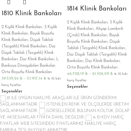
1814 Klinik Bankoları
1810 Klinik Bankoları
2 Kişilik Klinik Bankoları
,
3 Kişilik
2 Kişilik Klinik Bankoları
,
3 Kişilik
Klinik Bankoları
,
Ahşap Lambirili
Klinik Bankoları
,
Büyük Boyutlu
(Çıtalı) Klinik Bankoları
,
Büyük
Klinik Bankoları
,
Düşük Tablalı
Boyutlu Klinik Bankoları
,
Düşük
(Tezgahlı) Klinik Bankoları
,
Düz
Tablalı (Tezgahlı) Klinik Bankoları
,
Düşük Tablalı (Tezgahlı) Klinik
Düz Düşük Tablalı (Tezgahlı) Klinik
Bankoları
,
Düz Klinik Bankoları
,
L
Bankoları
,
Düz Klinik Bankoları
,
Bankoya Dönüşebilen Bankolar
,
Orta Boyutlu Klinik Bankoları
Orta Boyutlu Klinik Bankoları
46.728,19
₺
–
61.106,09
₺
% 10 kdv
39.539,24
₺
–
53.917,14
₺
% 10 kdv
hariç fiyatlar
hariç fiyatlar
Seçenekler
Seçenekler
81 İLE UYGUN NAKLİYE ARAÇLARI İLE ÜRÜN GÖNDERİMİ
SAĞLANMAKTADIR.
İSTENİLEN RENK VE ÖLÇÜLERDE ÜRETİM
SAĞLANMAKTADIR.
GÖRSELLERDE BULUNAN KOLTUK, DOLAP
VE AKSESUARLAR FİYATA DAHİL DEĞİLDİR.
% 10 KDV HARİÇ
FİYATLAR
WEB SİTESİNDEKİ FİYATLARIMIZ NAKLİYE HARİÇ
FABRİKA TESLİM FİYATLARIMIZDIR.