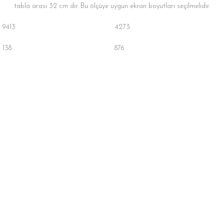
tabla arası 32 cm dir. Bu ölçüye uygun ekran boyutları seçilmelidir.
9413
4273
138
876