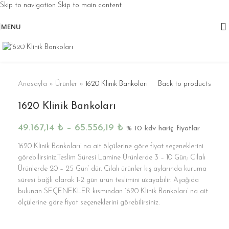
Skip to navigation
Skip to main content
MENU
Click to enlarge
Anasayfa
»
Ürünler
»
1620 Klinik Bankoları
Back to products
1620 Klinik Bankoları
49.167,14
₺
–
65.556,19
₺
% 10 kdv hariç fiyatlar
1620 Klinik Bankoları’ na ait ölçülerine göre fiyat seçeneklerini
görebilirsiniz.Teslim Süresi Lamine Ürünlerde 3 – 10 Gün; Cilalı
Ürünlerde 20 – 25 Gün’ dür. Cilalı ürünler kış aylarında kuruma
süresi bağlı olarak 1-2 gün ürün teslimini uzayabilir. Aşağıda
bulunan SEÇENEKLER kısmından 1620 Klinik Bankoları’ na ait
ölçülerine göre fiyat seçeneklerini görebilirsiniz.