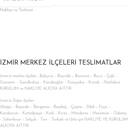
Nakliye ve Teslimat
İZMİR MERKEZ İLÇELERİ TESLİMATLAR
İzmir’in merkez ilçeleri ; Balçova – Bayraklı – Bornova – Buca – Çiğli –
Gaziemir – Güzelbahçe – Karabağlar – Karşıyaka – Konak – Narlıdere
KURULUM ve NAKLİYE ALICIYA AİTTİR.
İzmir’in Diğer ilçeleri
Aliağa – Bayındır – Bergama – Beydağ – Çeşme – Dikili – Foça –
Karaburun – Kemalpaşa – Kınık – Kiraz – Menderes – Menemen – Ödemiş
– Seferihisar – Selçuk – Tire – Torbalı ve Urla için NAKLİYE VE KURULUM
ALICIYA AİTTİR.