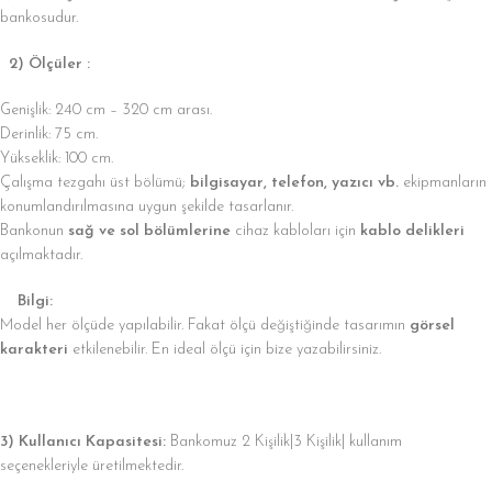
bankosudur.
2) Ölçüler :
Genişlik: 240 cm – 320 cm arası.
Derinlik: 75 cm.
Yükseklik: 100 cm.
Çalışma tezgahı üst bölümü;
bilgisayar, telefon, yazıcı vb.
ekipmanların
konumlandırılmasına uygun şekilde tasarlanır.
Bankonun
sağ ve sol bölümlerine
cihaz kabloları için
kablo delikleri
açılmaktadır.
Bilgi:
Model her ölçüde yapılabilir. Fakat ölçü değiştiğinde tasarımın
görsel
karakteri
etkilenebilir. En ideal ölçü için bize yazabilirsiniz.
3) Kullanıcı Kapasitesi:
Bankomuz 2 Kişilik|3 Kişilik| kullanım
seçenekleriyle üretilmektedir.