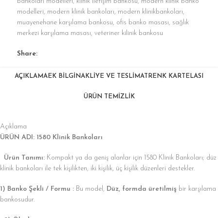
bankoları modelleri
,
klinik iletişim bankosu
,
modern klinik banko
modelleri
,
modern klinik bankoları
,
modern klinikbankoları
,
muayenehane karşılama bankosu
,
ofis banko masası
,
sağlık
merkezi karşılama masası
,
veteriner kilinik bankosu
Share:
AÇIKLAMA
EK BILGI
NAKLIYE VE TESLIMAT
RENK KARTELASI
ÜRÜN TEMİZLİK
Açıklama
ÜRÜN ADI: 1580 Klinik Bankoları
Ürün Tanımı:
Kompakt ya da geniş alanlar için 1580 Klinik Bankoları; düz
klinik bankoları ile tek kişilikten, iki kişilik, üç kişilik düzenleri destekler.
1) Banko Şekli / Formu :
Bu model,
Düz, formda üretilmiş
bir karşılama
bankosudur.