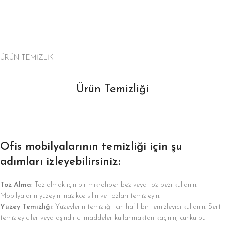
ÜRÜN TEMİZLİK
Ürün Temizliği
Ofis mobilyalarının temizliği için şu
adımları izleyebilirsiniz:
Toz Alma
: Toz almak için bir mikrofiber bez veya toz bezi kullanın.
Mobilyaların yüzeyini nazikçe silin ve tozları temizleyin.
Yüzey Temizliği
: Yüzeylerin temizliği için hafif bir temizleyici kullanın. Sert
temizleyiciler veya aşındırıcı maddeler kullanmaktan kaçının, çünkü bu