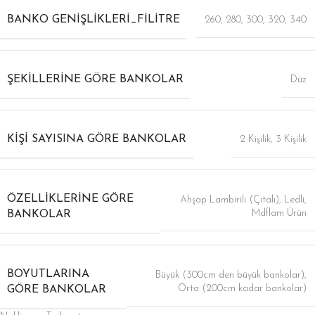
BANKO GENIŞLIKLERI_FILITRE
260
,
280
,
300
,
320
,
340
ŞEKILLERINE GÖRE BANKOLAR
Düz
KIŞI SAYISINA GÖRE BANKOLAR
2 Kişilik
,
3 Kişilik
ÖZELLIKLERINE GÖRE
Ahşap Lambirili (Çıtalı)
,
Ledli
,
Mdflam Ürün
BANKOLAR
BOYUTLARINA
Büyük (300cm den büyük bankolar)
,
Orta (200cm kadar bankolar)
GÖRE BANKOLAR