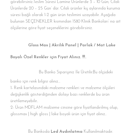
görebilirsiniz.Teslim Süresi Lamine Ürünlerde 3 – 10 Gün; Cilalı
Ürünlerde 20 – 25 Gün’ dür. Cilalı ürünler kış aylarında kuruma
süresi bağlı olarak 1-2 gün ürün teslimini uzayabilir. Aşağıda
bulunan SEÇENEKLER kısmından 1580 Klinik Bankoları’ na ait
ölçülerine göre fiyat seçeneklerini görebilirsiniz.
Gloss Max | Akrilik Panel | Parlak / Mat Lake
Boyalı Özel Renkler için Fiyat Alınız. !!!.
.
Bu Banko Siparişiniz İle Üretilir.Bu ölçüdeki
banko için renk bilgisi alınız…
1- Renk kartelasındaki malzeme renkleri ve malzeme ölçüleri
değişkenlik gösterdiğinden dolayı bazı renklerde bu ürün
üretilemeyebilir..
2- Ürün MDFLAM malzeme cinsine göre fiyatlandırılmış olup,
glossmax | high gloss | lake boyalı ürün için fiyat alınız..
Bu Bankoda
Led Aydınlatma
Kullanılmaktadır.