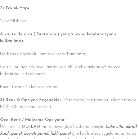
7) Teknik Yapı
1.sınıf MDF-lam
A kalite de olsa ( Suntalam ) yonga levha kombinasyonu
kullanılmaz.
Darbelere dayanıklı 1 mm pvc kenar bantlama
Görünümü açısında uygulaması yapılabilecek alanların 45 derece
birleştirme ile toplanması.
Enerji tasarruflu led aydınlatma
8) Renk & Opsiyon Seçenekleri :
Starwood, Kastamonu, Yıldız Entegre
MDFLAM malzeme renkleri.
Özel Renk / Malzeme Opsiyonu:
Ürünlerimiz
MDFLAM
malzemeye göre fiyatlandırılmıştır.
Lake cila, akrilik
kaplı panel, boyalı panel, laklı panel
gibi farklı yüzey uygulamaları talep