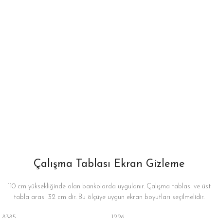
Çalışma Tablası Ekran Gizleme
110 cm yüksekliğinde olan bankolarda uygulanır. Çalışma tablası ve üst
tabla arası 32 cm dir. Bu ölçüye uygun ekran boyutları seçilmelidir.
8385
1226