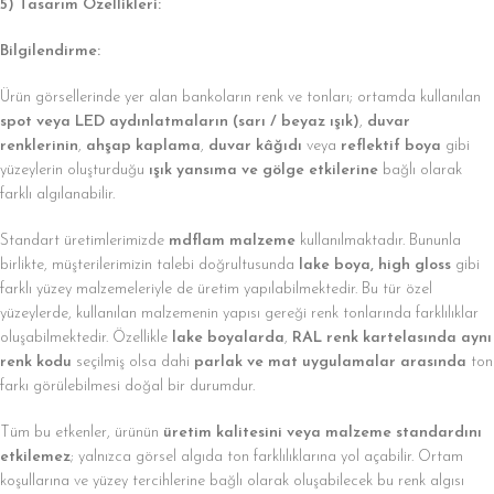
5) Tasarım Özellikleri:
Bilgilendirme:
Ürün görsellerinde yer alan bankoların renk ve tonları; ortamda kullanılan
spot veya LED aydınlatmaların (sarı / beyaz ışık)
,
duvar
renklerinin
,
ahşap kaplama
,
duvar kâğıdı
veya
reflektif boya
gibi
yüzeylerin oluşturduğu
ışık yansıma ve gölge etkilerine
bağlı olarak
farklı algılanabilir.
Standart üretimlerimizde
mdflam malzeme
kullanılmaktadır. Bununla
birlikte, müşterilerimizin talebi doğrultusunda
lake boya, high gloss
gibi
farklı yüzey malzemeleriyle de üretim yapılabilmektedir. Bu tür özel
yüzeylerde, kullanılan malzemenin yapısı gereği renk tonlarında farklılıklar
oluşabilmektedir. Özellikle
lake boyalarda
,
RAL renk kartelasında aynı
renk kodu
seçilmiş olsa dahi
parlak ve mat uygulamalar arasında
ton
farkı görülebilmesi doğal bir durumdur.
Tüm bu etkenler, ürünün
üretim kalitesini veya malzeme standardını
etkilemez
; yalnızca görsel algıda ton farklılıklarına yol açabilir. Ortam
koşullarına ve yüzey tercihlerine bağlı olarak oluşabilecek bu renk algısı