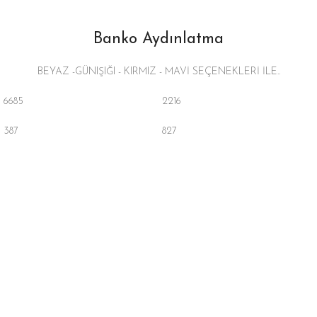
Banko Aydınlatma
BEYAZ -GÜNIŞIĞI - KIRMIZ - MAVİ SEÇENEKLERİ İLE..
6685
2216
387
827