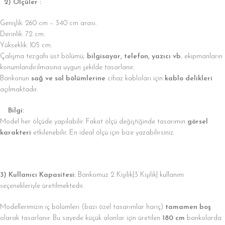
2) Ölçüler :
Genişlik: 260 cm – 340 cm arası.
Derinlik: 72 cm.
Yükseklik: 105 cm.
Çalışma tezgahı üst bölümü;
bilgisayar, telefon, yazıcı vb.
ekipmanların
konumlandırılmasına uygun şekilde tasarlanır.
Bankonun
sağ ve sol bölümlerine
cihaz kabloları için
kablo delikleri
açılmaktadır.
Bilgi:
Model her ölçüde yapılabilir. Fakat ölçü değiştiğinde tasarımın
görsel
karakteri
etkilenebilir. En ideal ölçü için bize yazabilirsiniz.
3) Kullanıcı Kapasitesi:
Bankomuz 2 Kişilik|3 Kişilik| kullanım
seçenekleriyle üretilmektedir.
Modellerimizin iç bölümleri (bazı özel tasarımlar hariç)
tamamen boş
olarak tasarlanır. Bu sayede küçük alanlar için üretilen
180 cm
bankolarda