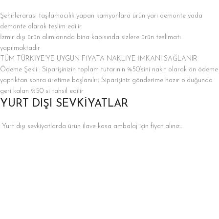
Şehirlerarası taşılamacılık yapan kamyonlara ürün yarı demonte yada
demonte olarak teslim edilir.
İzmir dışı ürün alımlarında bina kapısında sizlere ürün teslimatı
yapılmaktadır
TÜM TÜRKİYE’YE UYGUN FİYATA NAKLİYE İMKANI SAĞLANIR
Ödeme Şekli : Siparişinizin toplam tutarının %50’sini nakit olarak ön ödeme
yaptıktan sonra üretime başlanılır; Siparişiniz gönderime hazır olduğunda
geri kalan %50 si tahsil edilir
YURT DIŞI SEVKİYATLAR
Yurt dışı sevkiyatlarda ürün ilave kasa ambalaj için fiyat alınız..