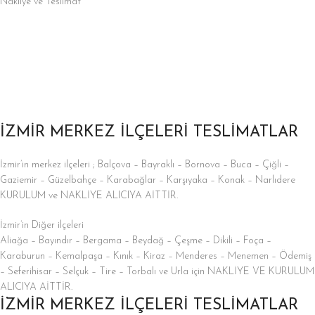
Nakliye ve Teslimat
İZMİR MERKEZ İLÇELERİ TESLİMATLAR
İzmir’in merkez ilçeleri ; Balçova – Bayraklı – Bornova – Buca – Çiğli –
Gaziemir – Güzelbahçe – Karabağlar – Karşıyaka – Konak – Narlıdere
KURULUM ve NAKLİYE ALICIYA AİTTİR.
İzmir’in Diğer ilçeleri
Aliağa – Bayındır – Bergama – Beydağ – Çeşme – Dikili – Foça –
Karaburun – Kemalpaşa – Kınık – Kiraz – Menderes – Menemen – Ödemiş
– Seferihisar – Selçuk – Tire – Torbalı ve Urla için NAKLİYE VE KURULUM
ALICIYA AİTTİR.
İZMİR MERKEZ İLÇELERİ TESLİMATLAR