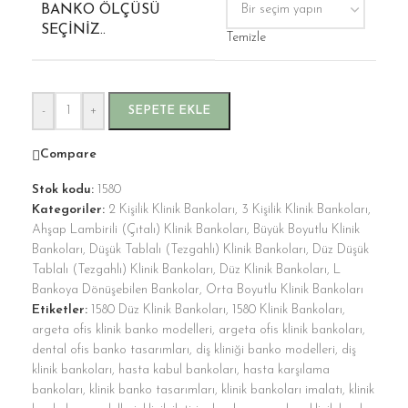
BANKO ÖLÇÜSÜ
SEÇINIZ..
Temizle
-
+
SEPETE EKLE
Compare
Stok kodu:
1580
Kategoriler:
2 Kişilik Klinik Bankoları
,
3 Kişilik Klinik Bankoları
,
Ahşap Lambirili (Çıtalı) Klinik Bankoları
,
Büyük Boyutlu Klinik
Bankoları
,
Düşük Tablalı (Tezgahlı) Klinik Bankoları
,
Düz Düşük
Tablalı (Tezgahlı) Klinik Bankoları
,
Düz Klinik Bankoları
,
L
Bankoya Dönüşebilen Bankolar
,
Orta Boyutlu Klinik Bankoları
Etiketler:
1580 Düz Klinik Bankoları
,
1580 Klinik Bankoları
,
argeta ofis klinik banko modelleri
,
argeta ofis klinik bankoları
,
dental ofis banko tasarımları
,
diş kliniği banko modelleri
,
diş
klinik bankoları
,
hasta kabul bankoları
,
hasta karşılama
bankoları
,
klinik banko tasarımları
,
klinik bankoları imalatı
,
klinik