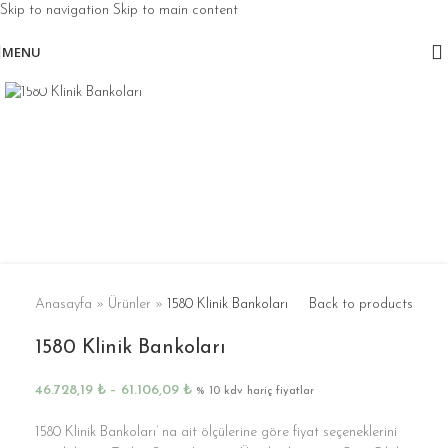
Skip to navigation
Skip to main content
MENU
Click to enlarge
Anasayfa
»
Ürünler
»
1580 Klinik Bankoları
Back to products
1580 Klinik Bankoları
46.728,19
₺
–
61.106,09
₺
% 10 kdv hariç fiyatlar
1580 Klinik Bankoları’ na ait ölçülerine göre fiyat seçeneklerini