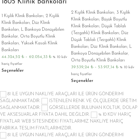
1805 Klinik Bankoları
2 Kişilik Klinik Bankoları
,
3 Kişilik
1 Kişilik Klinik Bankoları
,
2 Kişilik
Klinik Bankoları
,
Büyük Boyutlu
Klinik Bankoları
,
Düz Klinik
Klinik Bankoları
,
Düşük Tablalı
Bankoları
,
L Bankoya Dönüşebilen
(Tezgahlı) Klinik Bankoları
,
Düz
Bankolar
,
Orta Boyutlu Klinik
Düşük Tablalı (Tezgahlı) Klinik
Bankoları
,
Yüksek Kasalı Klinik
Bankoları
,
Düz Klinik Bankoları
,
L
Bankoları
Bankoya Dönüşebilen Bankolar
,
44.324,52
₺
–
62.054,33
₺
% 10 kdv
Orta Boyutlu Klinik Bankoları
hariç fiyatlar
39.539,24
₺
–
53.917,14
₺
% 10 kdv
Seçenekler
hariç fiyatlar
Seçenekler
81 İLE UYGUN NAKLİYE ARAÇLARI İLE ÜRÜN GÖNDERİMİ
SAĞLANMAKTADIR.
İSTENİLEN RENK VE ÖLÇÜLERDE ÜRETİM
SAĞLANMAKTADIR.
GÖRSELLERDE BULUNAN KOLTUK, DOLAP
VE AKSESUARLAR FİYATA DAHİL DEĞİLDİR.
% 10 KDV HARİÇ
FİYATLAR
WEB SİTESİNDEKİ FİYATLARIMIZ NAKLİYE HARİÇ
FABRİKA TESLİM FİYATLARIMIZDIR.
81 İLE UYGUN NAKLİYE ARAÇLARI İLE ÜRÜN GÖNDERİMİ