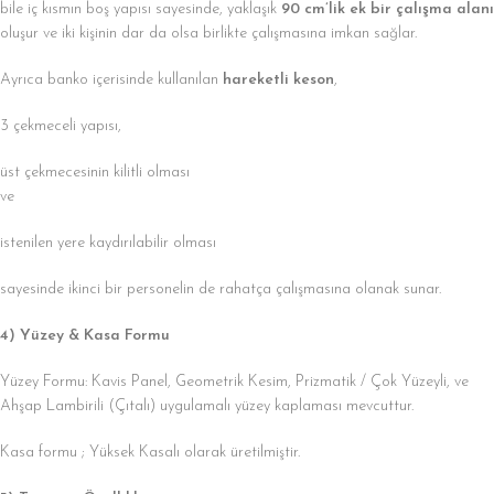
bile iç kısmın boş yapısı sayesinde, yaklaşık
90 cm’lik ek bir çalışma alanı
oluşur ve iki kişinin dar da olsa birlikte çalışmasına imkan sağlar.
Ayrıca banko içerisinde kullanılan
hareketli keson
,
3 çekmeceli yapısı,
üst çekmecesinin kilitli olması
ve
istenilen yere kaydırılabilir olması
sayesinde ikinci bir personelin de rahatça çalışmasına olanak sunar.
4) Yüzey & Kasa Formu
Yüzey Formu: Kavis Panel, Geometrik Kesim, Prizmatik / Çok Yüzeyli, ve
Ahşap Lambirili (Çıtalı) uygulamalı yüzey kaplaması mevcuttur.
Kasa formu ; Yüksek Kasalı olarak üretilmiştir.