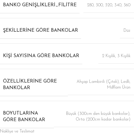
BANKO GENIŞLIKLERI_FILITRE
280
,
300
,
320
,
340
,
360
ŞEKILLERINE GÖRE BANKOLAR
Düz
KIŞI SAYISINA GÖRE BANKOLAR
2 Kişilik
,
3 Kişilik
ÖZELLIKLERINE GÖRE
Ahşap Lambirili (Çıtalı)
,
Ledli
,
Mdflam Ürün
BANKOLAR
BOYUTLARINA
Büyük (300cm den büyük bankolar)
,
Orta (200cm kadar bankolar)
GÖRE BANKOLAR
Nakliye ve Teslimat