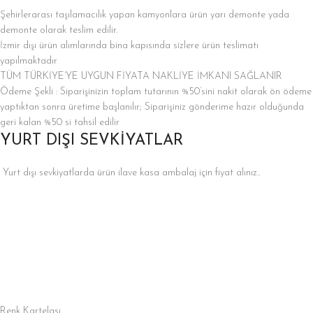
Şehirlerarası taşılamacılık yapan kamyonlara ürün yarı demonte yada
demonte olarak teslim edilir.
İzmir dışı ürün alımlarında bina kapısında sizlere ürün teslimatı
yapılmaktadır
TÜM TÜRKİYE’YE UYGUN FİYATA NAKLİYE İMKANI SAĞLANIR
Ödeme Şekli : Siparişinizin toplam tutarının %50’sini nakit olarak ön ödeme
yaptıktan sonra üretime başlanılır; Siparişiniz gönderime hazır olduğunda
geri kalan %50 si tahsil edilir
YURT DIŞI SEVKİYATLAR
Yurt dışı sevkiyatlarda ürün ilave kasa ambalaj için fiyat alınız..
Renk Kartelası