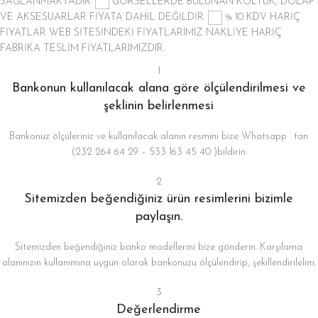
SAĞLANMAKTADIR.
GÖRSELLERDE BULUNAN KOLTUK, DOLAP
VE AKSESUARLAR FİYATA DAHİL DEĞİLDİR.
% 10 KDV HARİÇ
FİYATLAR
WEB SİTESİNDEKİ FİYATLARIMIZ NAKLİYE HARİÇ
FABRİKA TESLİM FİYATLARIMIZDIR.
1
Bankonun kullanılacak alana göre ölçülendirilmesi ve
şeklinin belirlenmesi
Bankonuz ölçüleriniz ve kullanılacak alanın resmini bize Whatsapp ‘ tan
(232 264 64 29 – 533 163 45 40 )bildirin.
2
Sitemizden beğendiğiniz ürün resimlerini bizimle
paylaşın.
Sitemizden beğendiğiniz banko modellerini bize gönderin. Karşılama
alanınızın kullanımına uygun olarak bankonuzu ölçülendirip, şekillendirilelim.
3
Değerlendirme