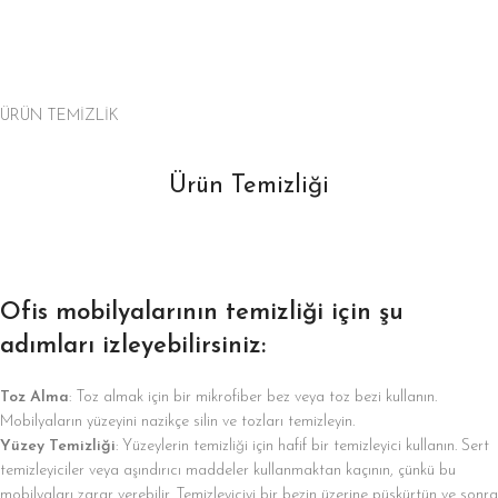
ÜRÜN TEMİZLİK
Ürün Temizliği
Ofis mobilyalarının temizliği için şu
adımları izleyebilirsiniz:
Toz Alma
: Toz almak için bir mikrofiber bez veya toz bezi kullanın.
Mobilyaların yüzeyini nazikçe silin ve tozları temizleyin.
Yüzey Temizliği
: Yüzeylerin temizliği için hafif bir temizleyici kullanın. Sert
temizleyiciler veya aşındırıcı maddeler kullanmaktan kaçının, çünkü bu
mobilyaları zarar verebilir. Temizleyiciyi bir bezin üzerine püskürtün ve sonra