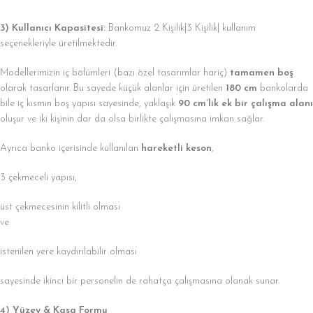
3) Kullanıcı Kapasitesi:
Bankomuz 2 Kişilik|3 Kişilik| kullanım
seçenekleriyle üretilmektedir.
Modellerimizin iç bölümleri (bazı özel tasarımlar hariç)
tamamen boş
olarak tasarlanır. Bu sayede küçük alanlar için üretilen
180 cm
bankolarda
bile iç kısmın boş yapısı sayesinde, yaklaşık
90 cm’lik ek bir çalışma alanı
oluşur ve iki kişinin dar da olsa birlikte çalışmasına imkan sağlar.
Ayrıca banko içerisinde kullanılan
hareketli keson
,
3 çekmeceli yapısı,
üst çekmecesinin kilitli olması
ve
istenilen yere kaydırılabilir olması
sayesinde ikinci bir personelin de rahatça çalışmasına olanak sunar.
4) Yüzey & Kasa Formu