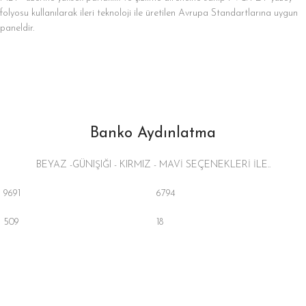
folyosu kullanılarak ileri teknoloji ile üretilen Avrupa Standartlarına uygun
paneldir.
Banko Aydınlatma
BEYAZ -GÜNIŞIĞI - KIRMIZ - MAVİ SEÇENEKLERİ İLE..
9691
6794
509
18