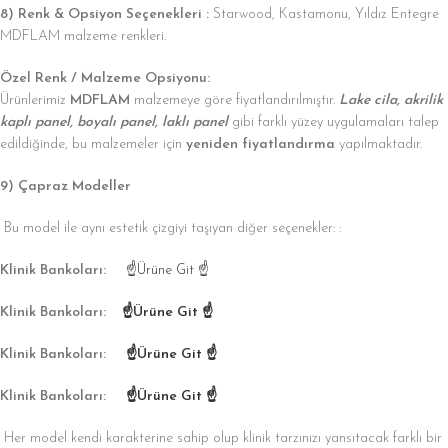
8) Renk & Opsiyon Seçenekleri :
Starwood, Kastamonu, Yıldız Entegre
MDFLAM malzeme renkleri.
Özel Renk / Malzeme Opsiyonu:
Ürünlerimiz
MDFLAM
malzemeye göre fiyatlandırılmıştır.
Lake cila, akrilik
kaplı panel, boyalı panel, laklı panel
gibi farklı yüzey uygulamaları talep
edildiğinde, bu malzemeler için
yeniden fiyatlandırma
yapılmaktadır.
9) Çapraz Modeller
Bu model ile aynı estetik çizgiyi taşıyan diğer seçenekler: :
Klinik Bankoları:
☝Ürüne Git ☝
Klinik Bankoları:
☝Ürüne Git ☝
Klinik Bankoları:
☝Ürüne Git ☝
Klinik Bankoları:
☝Ürüne Git ☝
Her model kendi karakterine sahip olup klinik tarzınızı yansıtacak farklı bir