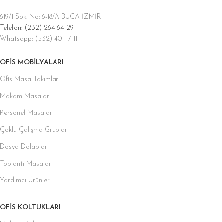
619/1 Sok. No:16-18/A BUCA İZMİR
Telefon: (232) 264 64 29
Whatsapp: (532) 401 17 11
OFIS MOBILYALARI
Ofis Masa Takımları
Makam Masaları
Personel Masaları
Çoklu Çalışma Grupları
Dosya Dolapları
Toplantı Masaları
Yardımcı Ürünler
OFIS KOLTUKLARI