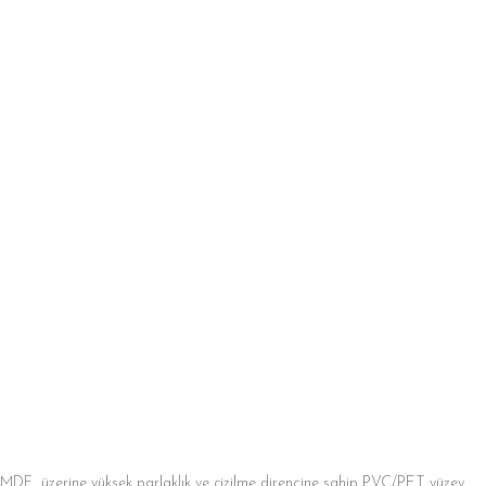
MDF üzerine yüksek parlaklık ve çizilme direncine sahip PVC/PET yüzey