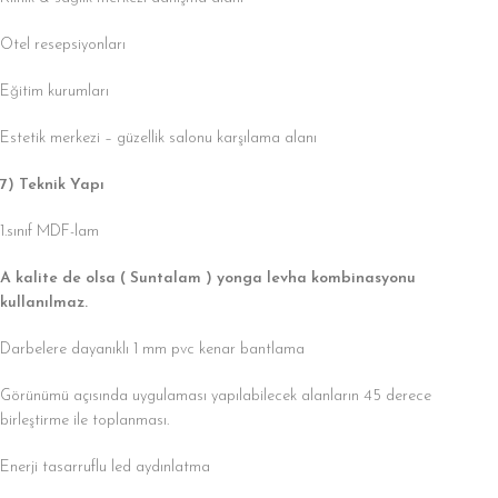
Otel resepsiyonları
Eğitim kurumları
Estetik merkezi – güzellik salonu karşılama alanı
7) Teknik Yapı
1.sınıf MDF-lam
A kalite de olsa ( Suntalam ) yonga levha kombinasyonu
kullanılmaz.
Darbelere dayanıklı 1 mm pvc kenar bantlama
Görünümü açısında uygulaması yapılabilecek alanların 45 derece
birleştirme ile toplanması.
Enerji tasarruflu led aydınlatma