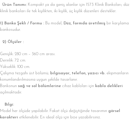
Ürün Tanımı:
Kompakt ya da geniş alanlar için 1573 Klinik Bankoları; düz
klinik bankoları ile tek kişilikten, iki kişilik, üç kişilik düzenleri destekler.
1) Banko Şekli / Formu :
Bu model,
Düz, formda üretilmiş
bir karşılama
bankosudur.
2) Ölçüler :
Genişlik: 280 cm – 360 cm arası.
Derinlik: 72 cm.
Yükseklik: 100 cm.
Çalışma tezgahı üst bölümü;
bilgisayar, telefon, yazıcı vb.
ekipmanların
konumlandırılmasına uygun şekilde tasarlanır.
Bankonun
sağ ve sol bölümlerine
cihaz kabloları için
kablo delikleri
açılmaktadır.
Bilgi:
Model her ölçüde yapılabilir. Fakat ölçü değiştiğinde tasarımın
görsel
karakteri
etkilenebilir. En ideal ölçü için bize yazabilirsiniz.