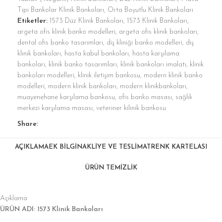
Tipi Bankolar Klinik Bankoları
,
Orta Boyutlu Klinik Bankoları
Etiketler:
1573 Düz Klinik Bankoları
,
1573 Klinik Bankoları
,
argeta ofis klinik banko modelleri
,
argeta ofis klinik bankoları
,
dental ofis banko tasarımları
,
diş kliniği banko modelleri
,
diş
klinik bankoları
,
hasta kabul bankoları
,
hasta karşılama
bankoları
,
klinik banko tasarımları
,
klinik bankoları imalatı
,
klinik
bankoları modelleri
,
klinik iletişim bankosu
,
modern klinik banko
modelleri
,
modern klinik bankoları
,
modern klinikbankoları
,
muayenehane karşılama bankosu
,
ofis banko masası
,
sağlık
merkezi karşılama masası
,
veteriner kilinik bankosu
Share:
AÇIKLAMA
EK BILGI
NAKLIYE VE TESLIMAT
RENK KARTELASI
ÜRÜN TEMİZLİK
Açıklama
ÜRÜN ADI: 1573 Klinik Bankoları