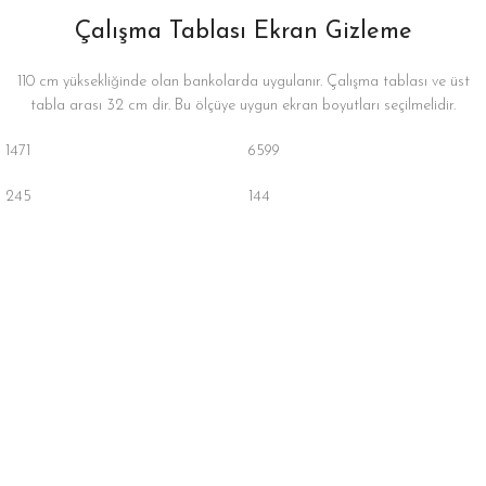
Çalışma Tablası Ekran Gizleme
110 cm yüksekliğinde olan bankolarda uygulanır. Çalışma tablası ve üst
tabla arası 32 cm dir. Bu ölçüye uygun ekran boyutları seçilmelidir.
1471
6599
245
144