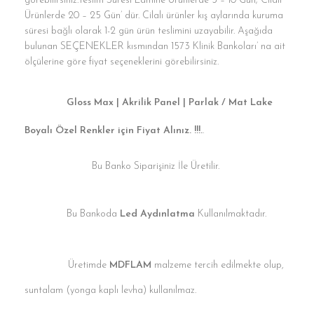
görebilirsiniz.Teslim Süresi Lamine Ürünlerde 3 – 10 Gün; Cilalı
Ürünlerde 20 – 25 Gün’ dür. Cilalı ürünler kış aylarında kuruma
süresi bağlı olarak 1-2 gün ürün teslimini uzayabilir. Aşağıda
bulunan SEÇENEKLER kısmından 1573 Klinik Bankoları’ na ait
ölçülerine göre fiyat seçeneklerini görebilirsiniz.
Gloss Max | Akrilik Panel | Parlak / Mat Lake
Boyalı Özel Renkler için Fiyat Alınız. !!!.
.
Bu Banko Siparişiniz İle Üretilir.
Bu Bankoda
Led Aydınlatma
Kullanılmaktadır.
Üretimde
MDFLAM
malzeme tercih edilmekte olup,
suntalam (yonga kaplı levha) kullanılmaz.