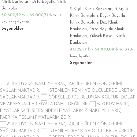
Klinik Bankoları
,
Orta Boyutlu Klinik
Bankoları
2 Kişilik Klinik Bankoları
,
3 Kişilik
50.600,52
₺
–
69.000,71
₺
Klinik Bankoları
,
Büyük Boyutlu
% 10
Klinik Bankoları
,
Düz Klinik
kdv hariç fiyatlar
Seçenekler
Bankoları
,
Orta Boyutlu Klinik
Bankoları
,
Yüksek Kasalı Klinik
Bankoları
41.122,57
₺
–
54.830,09
₺
% 10 kdv
hariç fiyatlar
Seçenekler
81 İLE UYGUN NAKLİYE ARAÇLARI İLE ÜRÜN GÖNDERİMİ
SAĞLANMAKTADIR.
İSTENİLEN RENK VE ÖLÇÜLERDE ÜRETİM
SAĞLANMAKTADIR.
GÖRSELLERDE BULUNAN KOLTUK, DOLAP
VE AKSESUARLAR FİYATA DAHİL DEĞİLDİR.
% 10 KDV HARİÇ
FİYATLAR
WEB SİTESİNDEKİ FİYATLARIMIZ NAKLİYE HARİÇ
FABRİKA TESLİM FİYATLARIMIZDIR.
81 İLE UYGUN NAKLİYE ARAÇLARI İLE ÜRÜN GÖNDERİMİ
SAĞLANMAKTADIR.
İSTENİLEN RENK VE ÖLÇÜLERDE ÜRETİM