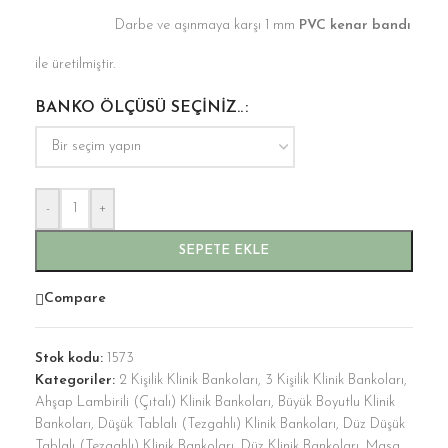
Darbe ve aşınmaya karşı 1 mm
PVC kenar bandı
ile üretilmiştir.
BANKO ÖLÇÜSÜ SEÇINIZ..
-
+
SEPETE EKLE
Compare
Stok kodu:
1573
Kategoriler:
2 Kişilik Klinik Bankoları
,
3 Kişilik Klinik Bankoları
,
Ahşap Lambirili (Çıtalı) Klinik Bankoları
,
Büyük Boyutlu Klinik
Bankoları
,
Düşük Tablalı (Tezgahlı) Klinik Bankoları
,
Düz Düşük
Tablalı (Tezgahlı) Klinik Bankoları
,
Düz Klinik Bankoları
,
Masa