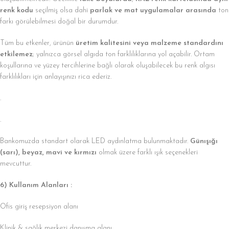
renk kodu
seçilmiş olsa dahi
parlak ve mat uygulamalar arasında
ton
farkı görülebilmesi doğal bir durumdur.
Tüm bu etkenler, ürünün
üretim kalitesini veya malzeme standardını
etkilemez
; yalnızca görsel algıda ton farklılıklarına yol açabilir. Ortam
koşullarına ve yüzey tercihlerine bağlı olarak oluşabilecek bu renk algısı
farklılıkları için anlayışınızı rica ederiz.
.
.
Bankomuzda standart olarak LED aydınlatma bulunmaktadır.
Günışığı
(sarı), beyaz, mavi ve kırmızı
olmak üzere farklı ışık seçenekleri
mevcuttur.
6) Kullanım Alanları :
Ofis giriş resepsiyon alanı
Klinik & sağlık merkezi danışma alanı