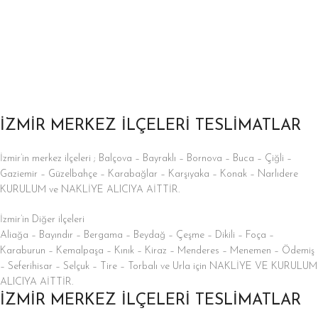
İZMİR MERKEZ İLÇELERİ TESLİMATLAR
İzmir’in merkez ilçeleri ; Balçova – Bayraklı – Bornova – Buca – Çiğli –
Gaziemir – Güzelbahçe – Karabağlar – Karşıyaka – Konak – Narlıdere
KURULUM ve NAKLİYE ALICIYA AİTTİR.
İzmir’in Diğer ilçeleri
Aliağa – Bayındır – Bergama – Beydağ – Çeşme – Dikili – Foça –
Karaburun – Kemalpaşa – Kınık – Kiraz – Menderes – Menemen – Ödemiş
– Seferihisar – Selçuk – Tire – Torbalı ve Urla için NAKLİYE VE KURULUM
ALICIYA AİTTİR.
İZMİR MERKEZ İLÇELERİ TESLİMATLAR