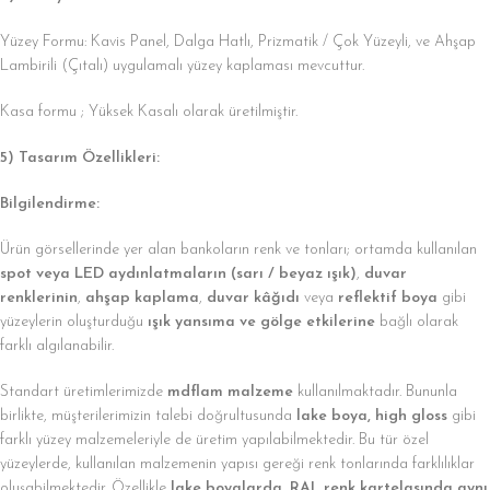
Yüzey Formu: Kavis Panel, Dalga Hatlı, Prizmatik / Çok Yüzeyli, ve Ahşap
Lambirili (Çıtalı) uygulamalı yüzey kaplaması mevcuttur.
Kasa formu ; Yüksek Kasalı olarak üretilmiştir.
5) Tasarım Özellikleri:
Bilgilendirme:
Ürün görsellerinde yer alan bankoların renk ve tonları; ortamda kullanılan
spot veya LED aydınlatmaların (sarı / beyaz ışık)
,
duvar
renklerinin
,
ahşap kaplama
,
duvar kâğıdı
veya
reflektif boya
gibi
yüzeylerin oluşturduğu
ışık yansıma ve gölge etkilerine
bağlı olarak
farklı algılanabilir.
Standart üretimlerimizde
mdflam malzeme
kullanılmaktadır. Bununla
birlikte, müşterilerimizin talebi doğrultusunda
lake boya, high gloss
gibi
farklı yüzey malzemeleriyle de üretim yapılabilmektedir. Bu tür özel
yüzeylerde, kullanılan malzemenin yapısı gereği renk tonlarında farklılıklar
oluşabilmektedir. Özellikle
lake boyalarda
,
RAL renk kartelasında aynı