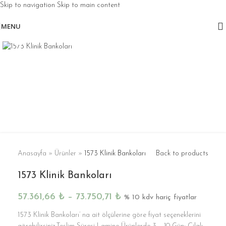
Skip to navigation
Skip to main content
MENU
Click to enlarge
Anasayfa
»
Ürünler
»
1573 Klinik Bankoları
Back to products
1573 Klinik Bankoları
57.361,66
₺
–
73.750,71
₺
% 10 kdv hariç fiyatlar
1573 Klinik Bankoları’ na ait ölçülerine göre fiyat seçeneklerini