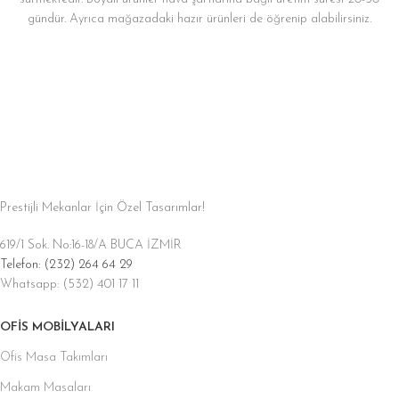
gündür. Ayrıca mağazadaki hazır ürünleri de öğrenip alabilirsiniz.
Prestijli Mekanlar İçin Özel Tasarımlar!
619/1 Sok. No:16-18/A BUCA İZMİR
Telefon: (232) 264 64 29
Whatsapp: (532) 401 17 11
OFIS MOBILYALARI
Ofis Masa Takımları
Makam Masaları