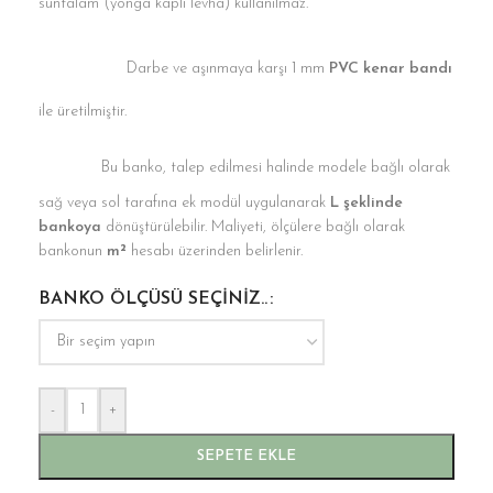
suntalam (yonga kaplı levha) kullanılmaz.
Darbe ve aşınmaya karşı 1 mm
PVC kenar bandı
ile üretilmiştir.
Bu banko, talep edilmesi halinde modele bağlı olarak
sağ veya sol tarafına ek modül uygulanarak
L şeklinde
bankoya
dönüştürülebilir. Maliyeti, ölçülere bağlı olarak
bankonun
m²
hesabı üzerinden belirlenir.
BANKO ÖLÇÜSÜ SEÇINIZ..
-
+
SEPETE EKLE