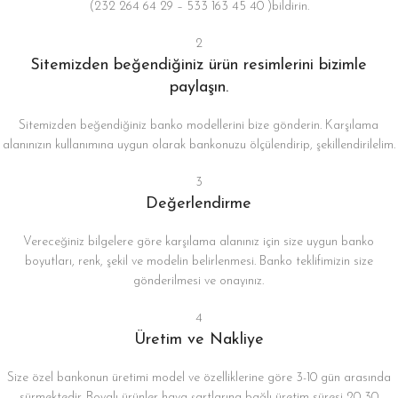
(232 264 64 29 – 533 163 45 40 )bildirin.
2
Sitemizden beğendiğiniz ürün resimlerini bizimle
paylaşın.
Sitemizden beğendiğiniz banko modellerini bize gönderin. Karşılama
alanınızın kullanımına uygun olarak bankonuzu ölçülendirip, şekillendirilelim.
3
Değerlendirme
Vereceğiniz bilgelere göre karşılama alanınız için size uygun banko
boyutları, renk, şekil ve modelin belirlenmesi. Banko teklifimizin size
gönderilmesi ve onayınız.
4
Üretim ve Nakliye
Size özel bankonun üretimi model ve özelliklerine göre 3-10 gün arasında
sürmektedir. Boyalı ürünler hava şartlarına bağlı üretim süresi 20-30