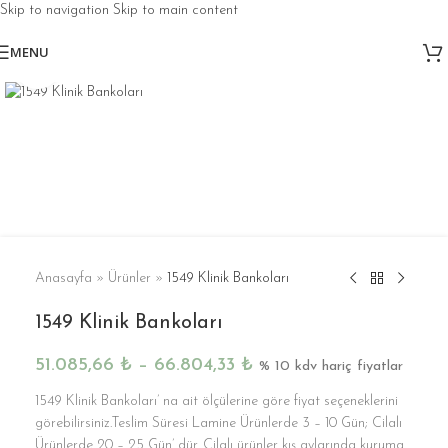
Skip to navigation
Skip to main content
MENU
Click to enlarge
Anasayfa
»
Ürünler
»
1549 Klinik Bankoları
1549 Klinik Bankoları
51.085,66
₺
–
66.804,33
₺
% 10 kdv hariç fiyatlar
1549 Klinik Bankoları’ na ait ölçülerine göre fiyat seçeneklerini
görebilirsiniz.Teslim Süresi Lamine Ürünlerde 3 – 10 Gün; Cilalı
Ürünlerde 20 – 25 Gün’ dür. Cilalı ürünler kış aylarında kuruma