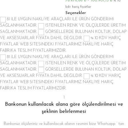
78.478,66
₺
–
100.901,13
₺
% 10
kdv hariç fiyatlar
Seçenekler
81 İLE UYGUN NAKLİYE ARAÇLARI İLE ÜRÜN GÖNDERİMİ
SAĞLANMAKTADIR.
İSTENİLEN RENK VE ÖLÇÜLERDE ÜRETİM
SAĞLANMAKTADIR.
GÖRSELLERDE BULUNAN KOLTUK, DOLAP
VE AKSESUARLAR FİYATA DAHİL DEĞİLDİR.
% 10 KDV HARİÇ
FİYATLAR
WEB SİTESİNDEKİ FİYATLARIMIZ NAKLİYE HARİÇ
FABRİKA TESLİM FİYATLARIMIZDIR.
81 İLE UYGUN NAKLİYE ARAÇLARI İLE ÜRÜN GÖNDERİMİ
SAĞLANMAKTADIR.
İSTENİLEN RENK VE ÖLÇÜLERDE ÜRETİM
SAĞLANMAKTADIR.
GÖRSELLERDE BULUNAN KOLTUK, DOLAP
VE AKSESUARLAR FİYATA DAHİL DEĞİLDİR.
% 10 KDV HARİÇ
FİYATLAR
WEB SİTESİNDEKİ FİYATLARIMIZ NAKLİYE HARİÇ
FABRİKA TESLİM FİYATLARIMIZDIR.
1
Bankonun kullanılacak alana göre ölçülendirilmesi ve
şeklinin belirlenmesi
Bankonuz ölçüleriniz ve kullanılacak alanın resmini bize Whatsapp ‘ tan