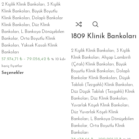
2 Kişilik Klinik Bankoları
,
3 Kişilik
Klinik Bankoları
,
Büyük Boyutlu
Klinik Bankoları
,
Dolaplı Bankolar
Klinik Bankoları
,
Düz Klinik
Bankoları
,
L Bankoya Dönüşebilen
1809 Klinik Bankoları
Bankolar
,
Orta Boyutlu Klinik
Bankoları
,
Yüksek Kasalı Klinik
2 Kişilik Klinik Bankoları
,
3 Kişilik
Bankoları
Klinik Bankoları
,
Ahşap Lambirili
57.974,71
₺
–
79.056,42
₺
% 10 kdv
(Çıtalı) Klinik Bankoları
,
Büyük
hariç fiyatlar
Boyutlu Klinik Bankoları
,
Dolaplı
Seçenekler
Bankolar Klinik Bankoları
,
Düşük
Tablalı (Tezgahlı) Klinik Bankoları
,
Düz Düşük Tablalı (Tezgahlı) Klinik
Bankoları
,
Düz Klinik Bankoları
,
Yuvarlak Köşeli Klinik Bankoları
,
Düz Yuvarlak Köşeli Klinik
Bankoları
,
L Bankoya Dönüşebilen
Bankolar
,
Orta Boyutlu Klinik
Bankoları