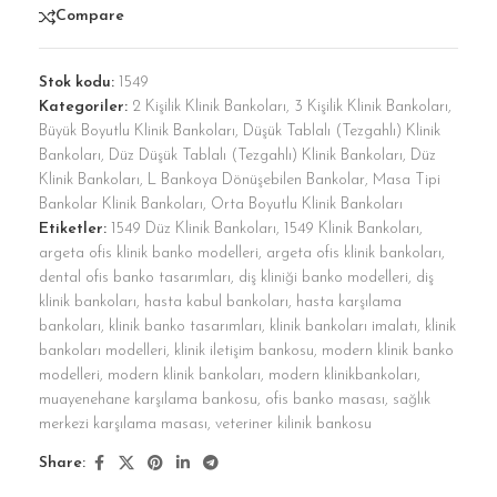
Compare
Stok kodu:
1549
Kategoriler:
2 Kişilik Klinik Bankoları
,
3 Kişilik Klinik Bankoları
,
Büyük Boyutlu Klinik Bankoları
,
Düşük Tablalı (Tezgahlı) Klinik
Bankoları
,
Düz Düşük Tablalı (Tezgahlı) Klinik Bankoları
,
Düz
Klinik Bankoları
,
L Bankoya Dönüşebilen Bankolar
,
Masa Tipi
Bankolar Klinik Bankoları
,
Orta Boyutlu Klinik Bankoları
Etiketler:
1549 Düz Klinik Bankoları
,
1549 Klinik Bankoları
,
argeta ofis klinik banko modelleri
,
argeta ofis klinik bankoları
,
dental ofis banko tasarımları
,
diş kliniği banko modelleri
,
diş
klinik bankoları
,
hasta kabul bankoları
,
hasta karşılama
bankoları
,
klinik banko tasarımları
,
klinik bankoları imalatı
,
klinik
bankoları modelleri
,
klinik iletişim bankosu
,
modern klinik banko
modelleri
,
modern klinik bankoları
,
modern klinikbankoları
,
muayenehane karşılama bankosu
,
ofis banko masası
,
sağlık
merkezi karşılama masası
,
veteriner kilinik bankosu
Share: