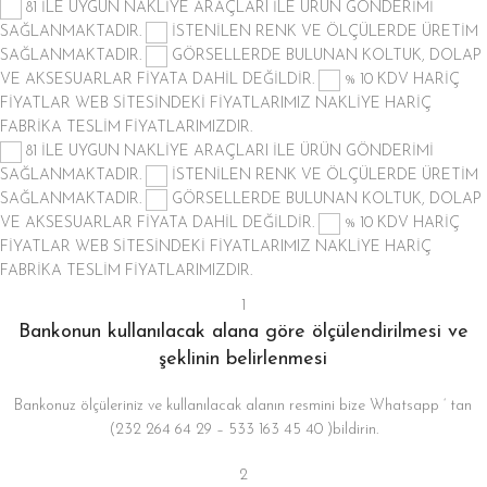
81 İLE UYGUN NAKLİYE ARAÇLARI İLE ÜRÜN GÖNDERİMİ
SAĞLANMAKTADIR.
İSTENİLEN RENK VE ÖLÇÜLERDE ÜRETİM
SAĞLANMAKTADIR.
GÖRSELLERDE BULUNAN KOLTUK, DOLAP
VE AKSESUARLAR FİYATA DAHİL DEĞİLDİR.
% 10 KDV HARİÇ
FİYATLAR
WEB SİTESİNDEKİ FİYATLARIMIZ NAKLİYE HARİÇ
FABRİKA TESLİM FİYATLARIMIZDIR.
81 İLE UYGUN NAKLİYE ARAÇLARI İLE ÜRÜN GÖNDERİMİ
SAĞLANMAKTADIR.
İSTENİLEN RENK VE ÖLÇÜLERDE ÜRETİM
SAĞLANMAKTADIR.
GÖRSELLERDE BULUNAN KOLTUK, DOLAP
VE AKSESUARLAR FİYATA DAHİL DEĞİLDİR.
% 10 KDV HARİÇ
FİYATLAR
WEB SİTESİNDEKİ FİYATLARIMIZ NAKLİYE HARİÇ
FABRİKA TESLİM FİYATLARIMIZDIR.
1
Bankonun kullanılacak alana göre ölçülendirilmesi ve
şeklinin belirlenmesi
Bankonuz ölçüleriniz ve kullanılacak alanın resmini bize Whatsapp ‘ tan
(232 264 64 29 – 533 163 45 40 )bildirin.
2