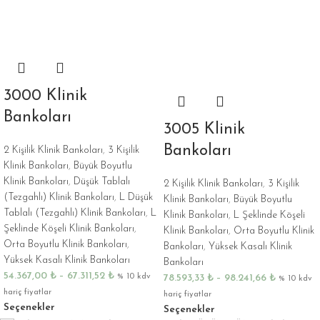
3000 Klinik
Bankoları
3005 Klinik
Bankoları
2 Kişilik Klinik Bankoları
,
3 Kişilik
Klinik Bankoları
,
Büyük Boyutlu
Klinik Bankoları
,
Düşük Tablalı
2 Kişilik Klinik Bankoları
,
3 Kişilik
(Tezgahlı) Klinik Bankoları
,
L Düşük
Klinik Bankoları
,
Büyük Boyutlu
Tablalı (Tezgahlı) Klinik Bankoları
,
L
Klinik Bankoları
,
L Şeklinde Köşeli
Şeklinde Köşeli Klinik Bankoları
,
Klinik Bankoları
,
Orta Boyutlu Klinik
Orta Boyutlu Klinik Bankoları
,
Bankoları
,
Yüksek Kasalı Klinik
Yüksek Kasalı Klinik Bankoları
Bankoları
54.367,00
₺
–
67.311,52
₺
78.593,33
₺
–
98.241,66
₺
% 10 kdv
% 10 kdv
hariç fiyatlar
hariç fiyatlar
Seçenekler
Seçenekler