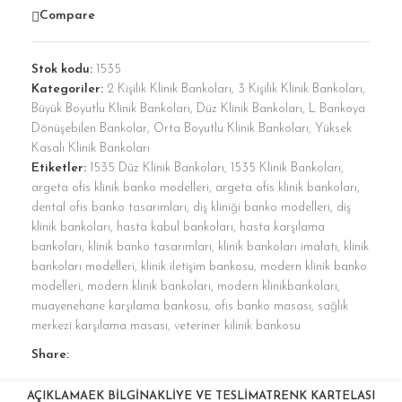
Compare
Stok kodu:
1535
Kategoriler:
2 Kişilik Klinik Bankoları
,
3 Kişilik Klinik Bankoları
,
Büyük Boyutlu Klinik Bankoları
,
Düz Klinik Bankoları
,
L Bankoya
Dönüşebilen Bankolar
,
Orta Boyutlu Klinik Bankoları
,
Yüksek
Kasalı Klinik Bankoları
Etiketler:
1535 Düz Klinik Bankoları
,
1535 Klinik Bankoları
,
argeta ofis klinik banko modelleri
,
argeta ofis klinik bankoları
,
dental ofis banko tasarımları
,
diş kliniği banko modelleri
,
diş
klinik bankoları
,
hasta kabul bankoları
,
hasta karşılama
bankoları
,
klinik banko tasarımları
,
klinik bankoları imalatı
,
klinik
bankoları modelleri
,
klinik iletişim bankosu
,
modern klinik banko
modelleri
,
modern klinik bankoları
,
modern klinikbankoları
,
muayenehane karşılama bankosu
,
ofis banko masası
,
sağlık
merkezi karşılama masası
,
veteriner kilinik bankosu
Share:
AÇIKLAMA
EK BILGI
NAKLIYE VE TESLIMAT
RENK KARTELASI