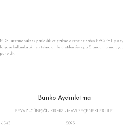
MDF üzerine yüksek parlaklık ve çizilme direncine sahip PVC/PET yüzey
folyosu kullanılarak ileri teknoloji ile üretilen Avrupa Standartlarına uygun
paneldir.
Banko Aydınlatma
BEYAZ -GÜNIŞIĞI - KIRMIZ - MAVİ SEÇENEKLERİ İLE..
6543
5095