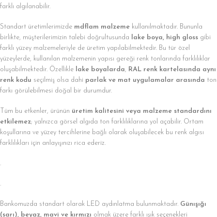
farklı algılanabilir.
Standart üretimlerimizde
mdflam malzeme
kullanılmaktadır. Bununla
birlikte, müşterilerimizin talebi doğrultusunda
lake boya, high gloss
gibi
farklı yüzey malzemeleriyle de üretim yapılabilmektedir. Bu tür özel
yüzeylerde, kullanılan malzemenin yapısı gereği renk tonlarında farklılıklar
oluşabilmektedir. Özellikle
lake boyalarda
,
RAL renk kartelasında aynı
renk kodu
seçilmiş olsa dahi
parlak ve mat uygulamalar arasında
ton
farkı görülebilmesi doğal bir durumdur.
Tüm bu etkenler, ürünün
üretim kalitesini veya malzeme standardını
etkilemez
; yalnızca görsel algıda ton farklılıklarına yol açabilir. Ortam
koşullarına ve yüzey tercihlerine bağlı olarak oluşabilecek bu renk algısı
farklılıkları için anlayışınızı rica ederiz.
.
.
Bankomuzda standart olarak LED aydınlatma bulunmaktadır.
Günışığı
(sarı), beyaz, mavi ve kırmızı
olmak üzere farklı ışık seçenekleri