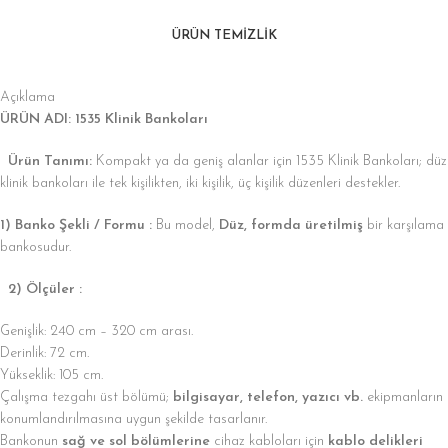
ÜRÜN TEMİZLİK
Açıklama
ÜRÜN ADI: 1535 Klinik Bankoları
Ürün Tanımı:
Kompakt ya da geniş alanlar için 1535 Klinik Bankoları; düz
klinik bankoları ile tek kişilikten, iki kişilik, üç kişilik düzenleri destekler.
1) Banko Şekli / Formu :
Bu model,
Düz, formda üretilmiş
bir karşılama
bankosudur.
2) Ölçüler :
Genişlik: 240 cm – 320 cm arası.
Derinlik: 72 cm.
Yükseklik: 105 cm.
Çalışma tezgahı üst bölümü;
bilgisayar, telefon, yazıcı vb.
ekipmanların
konumlandırılmasına uygun şekilde tasarlanır.
Bankonun
sağ ve sol bölümlerine
cihaz kabloları için
kablo delikleri