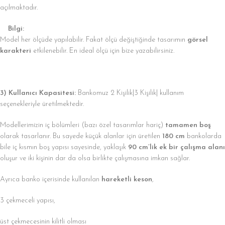
açılmaktadır.
Bilgi:
Model her ölçüde yapılabilir. Fakat ölçü değiştiğinde tasarımın
görsel
karakteri
etkilenebilir. En ideal ölçü için bize yazabilirsiniz.
3) Kullanıcı Kapasitesi:
Bankomuz 2 Kişilik|3 Kişilik| kullanım
seçenekleriyle üretilmektedir.
Modellerimizin iç bölümleri (bazı özel tasarımlar hariç)
tamamen boş
olarak tasarlanır. Bu sayede küçük alanlar için üretilen
180 cm
bankolarda
bile iç kısmın boş yapısı sayesinde, yaklaşık
90 cm’lik ek bir çalışma alanı
oluşur ve iki kişinin dar da olsa birlikte çalışmasına imkan sağlar.
Ayrıca banko içerisinde kullanılan
hareketli keson
,
3 çekmeceli yapısı,
üst çekmecesinin kilitli olması