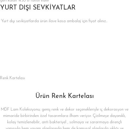
geri kalan %50 si tahsil edilir
YURT DIŞI SEVKİYATLAR
Yurt dışı sevkiyatlarda ürün ilave kasa ambalaj için fiyat alınız..
Renk Kartelası
Ürün Renk Kartelası
MDF Lam Koleksiyonu; geniş renk ve dekor seçenekleriyle iç dekorasyon ve
mimaride birbirinden özel tasarımlara ilham veriyor. Çizilmeye dayanıklı,
kolay temizlenebilir, anti bakteriyel , solmaya ve sararmaya dirençli
yapısıyla hem yaşam alanlarında hem de kamusal alanlarda şıklığı ve