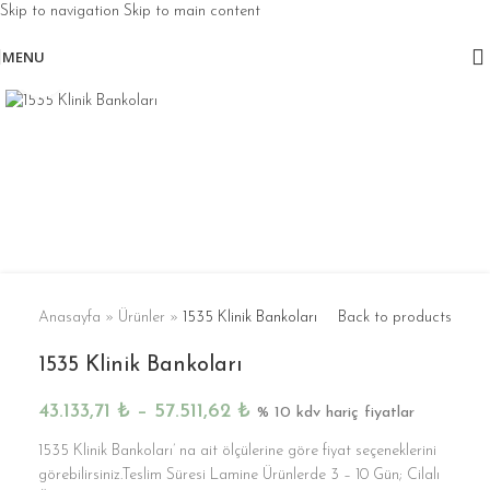
Skip to navigation
Skip to main content
MENU
Click to enlarge
Anasayfa
»
Ürünler
»
1535 Klinik Bankoları
Back to products
1535 Klinik Bankoları
43.133,71
₺
–
57.511,62
₺
% 10 kdv hariç fiyatlar
1535 Klinik Bankoları’ na ait ölçülerine göre fiyat seçeneklerini
görebilirsiniz.Teslim Süresi Lamine Ürünlerde 3 – 10 Gün; Cilalı