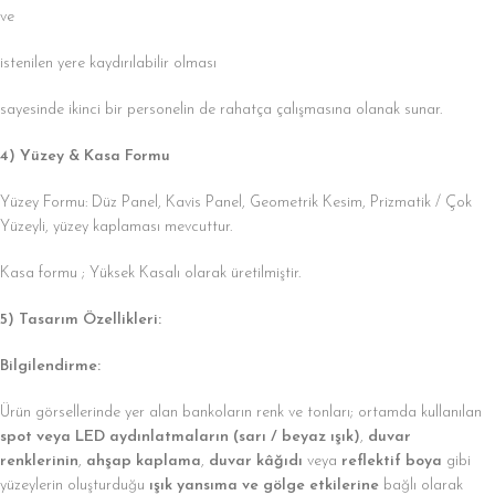
ve
istenilen yere kaydırılabilir olması
sayesinde ikinci bir personelin de rahatça çalışmasına olanak sunar.
4) Yüzey & Kasa Formu
Yüzey Formu: Düz Panel, Kavis Panel, Geometrik Kesim, Prizmatik / Çok
Yüzeyli, yüzey kaplaması mevcuttur.
Kasa formu ; Yüksek Kasalı olarak üretilmiştir.
5) Tasarım Özellikleri:
Bilgilendirme:
Ürün görsellerinde yer alan bankoların renk ve tonları; ortamda kullanılan
spot veya LED aydınlatmaların (sarı / beyaz ışık)
,
duvar
renklerinin
,
ahşap kaplama
,
duvar kâğıdı
veya
reflektif boya
gibi
yüzeylerin oluşturduğu
ışık yansıma ve gölge etkilerine
bağlı olarak