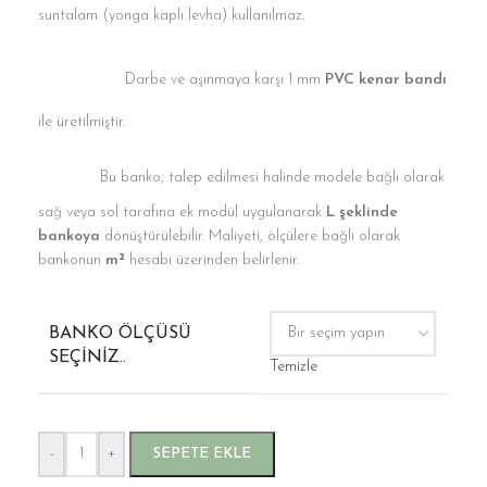
suntalam (yonga kaplı levha) kullanılmaz.
Darbe ve aşınmaya karşı 1 mm
PVC kenar bandı
ile üretilmiştir.
Bu banko, talep edilmesi halinde modele bağlı olarak
sağ veya sol tarafına ek modül uygulanarak
L şeklinde
bankoya
dönüştürülebilir. Maliyeti, ölçülere bağlı olarak
bankonun
m²
hesabı üzerinden belirlenir.
BANKO ÖLÇÜSÜ
SEÇINIZ..
Temizle
-
+
SEPETE EKLE