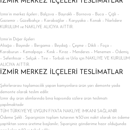
İZMİR MERKEZ İLÇELERİ TESLİMATLAR
İzmir’in merkez ilçeleri ; Balçova – Bayraklı – Bornova – Buca – Çiğli –
Gaziemir – Güzelbahçe – Karabağlar – Karşıyaka – Konak – Narlıdere
KURULUM ve NAKLİYE ALICIYA AİTTİR.
İzmir’in Diğer ilçeleri
Aliağa – Bayındır – Bergama – Beydağ – Çeşme – Dikili – Foça –
Karaburun – Kemalpaşa – Kınık – Kiraz – Menderes – Menemen – Ödemiş
– Seferihisar – Selçuk – Tire – Torbalı ve Urla için NAKLİYE VE KURULUM
ALICIYA AİTTİR.
İZMİR MERKEZ İLÇELERİ TESLİMATLAR
Şehirlerarası taşılamacılık yapan kamyonlara ürün yarı demonte yada
demonte olarak teslim edilir.
İzmir dışı ürün alımlarında bina kapısında sizlere ürün teslimatı
yapılmaktadır
TÜM TÜRKİYE’YE UYGUN FİYATA NAKLİYE İMKANI SAĞLANIR
Ödeme Şekli : Siparişinizin toplam tutarının %50’sini nakit olarak ön ödeme
yaptıktan sonra üretime başlanılır; Siparişiniz gönderime hazır olduğunda