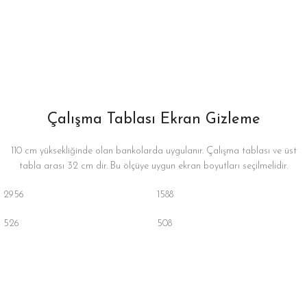
Çalışma Tablası Ekran Gizleme
110 cm yüksekliğinde olan bankolarda uygulanır. Çalışma tablası ve üst
tabla arası 32 cm dir. Bu ölçüye uygun ekran boyutları seçilmelidir.
2956
1588
526
508