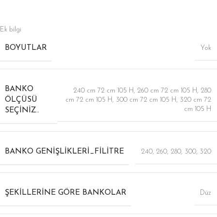
Ek bilgi
BOYUTLAR
Yok
BANKO
240 cm 72 cm 105 H
,
260 cm 72 cm 105 H
,
280
ÖLÇÜSÜ
cm 72 cm 105 H
,
300 cm 72 cm 105 H
,
320 cm 72
cm 105 H
SEÇINIZ..
BANKO GENIŞLIKLERI_FILITRE
240
,
260
,
280
,
300
,
320
ŞEKILLERINE GÖRE BANKOLAR
Düz