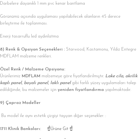
Darbelere dayanıklı 1 mm pvc kenar bantlama
Görünümü açısında uygulaması yapılabilecek alanların 45 derece
birleştirme ile toplanması.
Enerji tasarruflu led aydınlatma
8) Renk & Opsiyon Seçenekleri :
Starwood, Kastamonu, Yıldız Entegre
MDFLAM malzeme renkleri.
Özel Renk / Malzeme Opsiyonu:
Ürünlerimiz
MDFLAM
malzemeye göre fiyatlandırılmıştır.
Lake cila, akrilik
kaplı panel, boyalı panel, laklı panel
gibi farklı yüzey uygulamaları talep
edildiğinde, bu malzemeler için
yeniden fiyatlandırma
yapılmaktadır.
9) Çapraz Modeller
Bu model ile aynı estetik çizgiyi taşıyan diğer seçenekler: :
1711 Klinik Bankoları:
☝Ürüne Git ☝