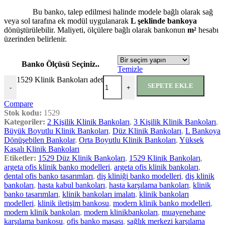
Bu banko, talep edilmesi halinde modele bağlı olarak sağ
veya sol tarafına ek modül uygulanarak
L şeklinde bankoya
dönüştürülebilir. Maliyeti, ölçülere bağlı olarak bankonun
m²
hesabı
üzerinden belirlenir.
Banko Ölçüsü Seçiniz..
Temizle
1529 Klinik Bankoları adet
SEPETE EKLE
-
+
Compare
Stok kodu:
1529
Kategoriler:
2 Kişilik Klinik Bankoları
,
3 Kişilik Klinik Bankoları
,
Büyük Boyutlu Klinik Bankoları
,
Düz Klinik Bankoları
,
L Bankoya
Dönüşebilen Bankolar
,
Orta Boyutlu Klinik Bankoları
,
Yüksek
Kasalı Klinik Bankoları
Etiketler:
1529 Düz Klinik Bankoları
,
1529 Klinik Bankoları
,
argeta ofis klinik banko modelleri
,
argeta ofis klinik bankoları
,
dental ofis banko tasarımları
,
diş kliniği banko modelleri
,
diş klinik
bankoları
,
hasta kabul bankoları
,
hasta karşılama bankoları
,
klinik
banko tasarımları
,
klinik bankoları imalatı
,
klinik bankoları
modelleri
,
klinik iletişim bankosu
,
modern klinik banko modelleri
,
modern klinik bankoları
,
modern klinikbankoları
,
muayenehane
karşılama bankosu
,
ofis banko masası
,
sağlık merkezi karşılama