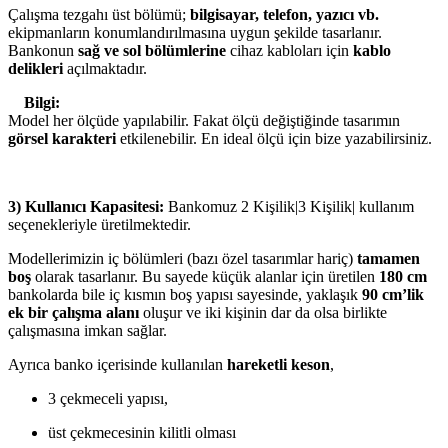
Çalışma tezgahı üst bölümü;
bilgisayar, telefon, yazıcı vb.
ekipmanların konumlandırılmasına uygun şekilde tasarlanır.
Bankonun
sağ ve sol bölümlerine
cihaz kabloları için
kablo
delikleri
açılmaktadır.
Bilgi:
Model her ölçüde yapılabilir. Fakat ölçü değiştiğinde tasarımın
görsel karakteri
etkilenebilir. En ideal ölçü için bize yazabilirsiniz.
3) Kullanıcı Kapasitesi:
Bankomuz 2 Kişilik|3 Kişilik| kullanım
seçenekleriyle üretilmektedir.
Modellerimizin iç bölümleri (bazı özel tasarımlar hariç)
tamamen
boş
olarak tasarlanır. Bu sayede küçük alanlar için üretilen
180 cm
bankolarda bile iç kısmın boş yapısı sayesinde, yaklaşık
90 cm’lik
ek bir çalışma alanı
oluşur ve iki kişinin dar da olsa birlikte
çalışmasına imkan sağlar.
Ayrıca banko içerisinde kullanılan
hareketli keson
,
3 çekmeceli yapısı,
üst çekmecesinin kilitli olması