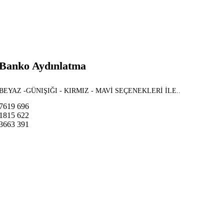
Banko Aydınlatma
BEYAZ -GÜNIŞIĞI - KIRMIZ - MAVİ SEÇENEKLERİ İLE..
7619
696
1815
622
3663
391