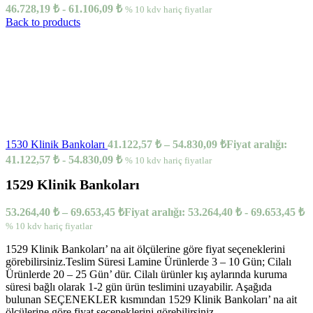
46.728,19 ₺ - 61.106,09 ₺
% 10 kdv hariç fiyatlar
Back to products
1530 Klinik Bankoları
41.122,57
₺
–
54.830,09
₺
Fiyat aralığı:
41.122,57 ₺ - 54.830,09 ₺
% 10 kdv hariç fiyatlar
1529 Klinik Bankoları
53.264,40
₺
–
69.653,45
₺
Fiyat aralığı: 53.264,40 ₺ - 69.653,45 ₺
% 10 kdv hariç fiyatlar
1529 Klinik Bankoları’ na ait ölçülerine göre fiyat seçeneklerini
görebilirsiniz.Teslim Süresi Lamine Ürünlerde 3 – 10 Gün; Cilalı
Ürünlerde 20 – 25 Gün’ dür. Cilalı ürünler kış aylarında kuruma
süresi bağlı olarak 1-2 gün ürün teslimini uzayabilir. Aşağıda
bulunan SEÇENEKLER kısmından 1529 Klinik Bankoları’ na ait
ölçülerine göre fiyat seçeneklerini görebilirsiniz.