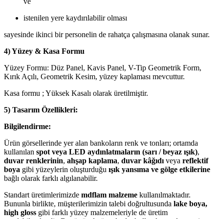
ve
istenilen yere kaydırılabilir olması
sayesinde ikinci bir personelin de rahatça çalışmasına olanak sunar.
4) Yüzey & Kasa Formu
Yüzey Formu: Düz Panel, Kavis Panel, V-Tip Geometrik Form,
Kırık Açılı, Geometrik Kesim, yüzey kaplaması mevcuttur.
Kasa formu ; Yüksek Kasalı olarak üretilmiştir.
5) Tasarım Özellikleri:
Bilgilendirme:
Ürün görsellerinde yer alan bankoların renk ve tonları; ortamda
kullanılan
spot veya LED aydınlatmaların (sarı / beyaz ışık)
,
duvar renklerinin
,
ahşap kaplama
,
duvar kâğıdı
veya
reflektif
boya
gibi yüzeylerin oluşturduğu
ışık yansıma ve gölge etkilerine
bağlı olarak farklı algılanabilir.
Standart üretimlerimizde
mdflam malzeme
kullanılmaktadır.
Bununla birlikte, müşterilerimizin talebi doğrultusunda
lake boya,
high gloss
gibi farklı yüzey malzemeleriyle de üretim