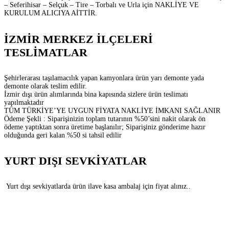
– Seferihisar – Selçuk – Tire – Torbalı ve Urla için NAKLİYE VE
KURULUM ALICIYA AİTTİR.
İZMİR MERKEZ İLÇELERİ
TESLİMATLAR
Şehirlerarası taşılamacılık yapan kamyonlara ürün yarı demonte yada
demonte olarak teslim edilir.
İzmir dışı ürün alımlarında bina kapısında sizlere ürün teslimatı
yapılmaktadır
TÜM TÜRKİYE’YE UYGUN FİYATA NAKLİYE İMKANI SAĞLANIR
Ödeme Şekli : Siparişinizin toplam tutarının %50’sini nakit olarak ön
ödeme yaptıktan sonra üretime başlanılır; Siparişiniz gönderime hazır
olduğunda geri kalan %50 si tahsil edilir
YURT DIŞI SEVKİYATLAR
Yurt dışı sevkiyatlarda ürün ilave kasa ambalaj için fiyat alınız..