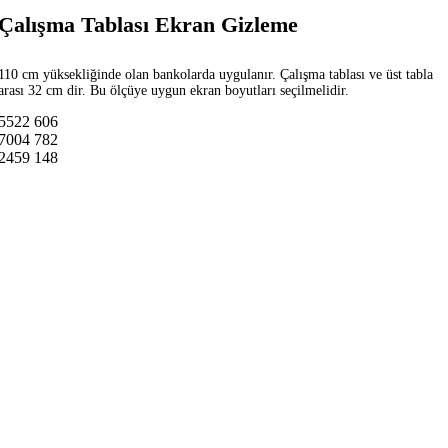
Çalışma Tablası Ekran Gizleme
110 cm yüksekliğinde olan bankolarda uygulanır. Çalışma tablası ve üst tabla
arası 32 cm dir. Bu ölçüye uygun ekran boyutları seçilmelidir.
5522
606
7004
782
2459
148