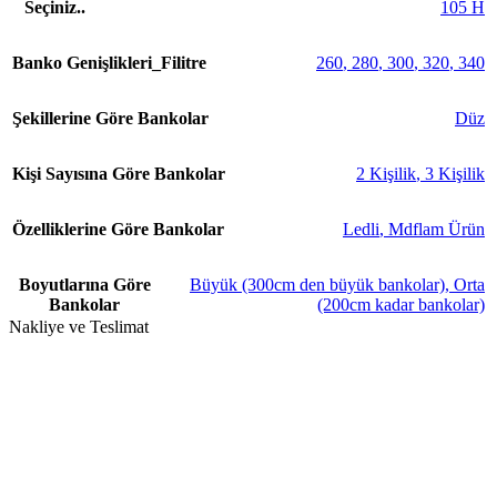
Seçiniz..
105 H
Banko Genişlikleri_Filitre
260
,
280
,
300
,
320
,
340
Şekillerine Göre Bankolar
Düz
Kişi Sayısına Göre Bankolar
2 Kişilik
,
3 Kişilik
Özelliklerine Göre Bankolar
Ledli
,
Mdflam Ürün
Boyutlarına Göre
Büyük (300cm den büyük bankolar)
,
Orta
Bankolar
(200cm kadar bankolar)
Nakliye ve Teslimat