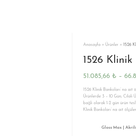
Anasayfa
»
Ürünler
»
1526 Kl
1526 Klinik
51.085,66
₺
–
66.
1526 Klinik Bankoları’ na ait 
Ürünlerde 3 – 10 Gün; Cilalı Ü
bağlı olarak 1-2 gün ürün t
Klinik Bankoları’ na ait ölçüler
Gloss Max | Akrili