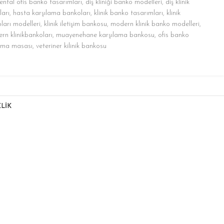
ental ofis banko tasarımları
,
diş kliniği banko modelleri
,
diş klinik
ları
,
hasta karşılama bankoları
,
klinik banko tasarımları
,
klinik
oları modelleri
,
klinik iletişim bankosu
,
modern klinik banko modelleri
,
rn klinikbankoları
,
muayenehane karşılama bankosu
,
ofis banko
lama masası
,
veteriner kilinik bankosu
LİK