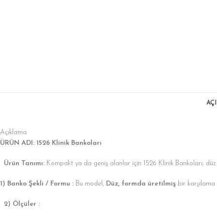
AÇ
Açıklama
ÜRÜN ADI: 1526 Klinik Bankoları
Ürün Tanımı:
Kompakt ya da geniş alanlar için 1526 Klinik Bankoları; düz klinik
1) Banko Şekli / Formu :
Bu model,
Düz, formda üretilmiş
bir karşılama
2) Ölçüler :