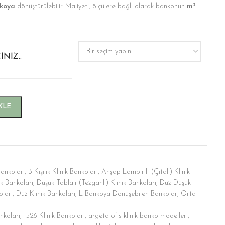
nkoya
dönüştürülebilir. Maliyeti, ölçülere bağlı olarak bankonun
m²
NIZ..
KLE
 Bankoları
,
3 Kişilik Klinik Bankoları
,
Ahşap Lambirili (Çıtalı) Klinik
ik Bankoları
,
Düşük Tablalı (Tezgahlı) Klinik Bankoları
,
Düz Düşük
oları
,
Düz Klinik Bankoları
,
L Bankoya Dönüşebilen Bankolar
,
Orta
nkoları
,
1526 Klinik Bankoları
,
argeta ofis klinik banko modelleri
,