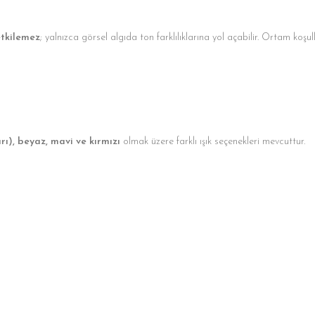
etkilemez
; yalnızca görsel algıda ton farklılıklarına yol açabilir. Ortam koşu
rı), beyaz, mavi ve kırmızı
olmak üzere farklı ışık seçenekleri mevcuttur.