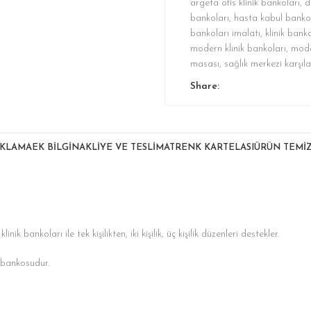
argeta ofis klinik bankoları
,
d
bankoları
,
hasta kabul banko
bankoları imalatı
,
klinik bank
modern klinik bankoları
,
mode
masası
,
sağlık merkezi karşı
Share:
IKLAMA
EK BILGI
NAKLIYE VE TESLIMAT
RENK KARTELASI
ÜRÜN TEMİZ
 bankoları ile tek kişilikten, iki kişilik, üç kişilik düzenleri destekler.
 bankosudur.