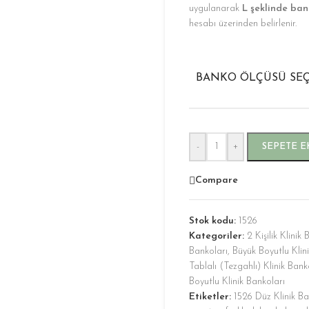
uygulanarak
L şeklinde ba
hesabı üzerinden belirlenir.
BANKO ÖLÇÜSÜ SEÇI
-
+
SEPETE E
Compare
Stok kodu:
1526
Kategoriler:
2 Kişilik Klinik
Bankoları
,
Büyük Boyutlu Klin
Tablalı (Tezgahlı) Klinik Bank
Boyutlu Klinik Bankoları
Etiketler:
1526 Düz Klinik Ba