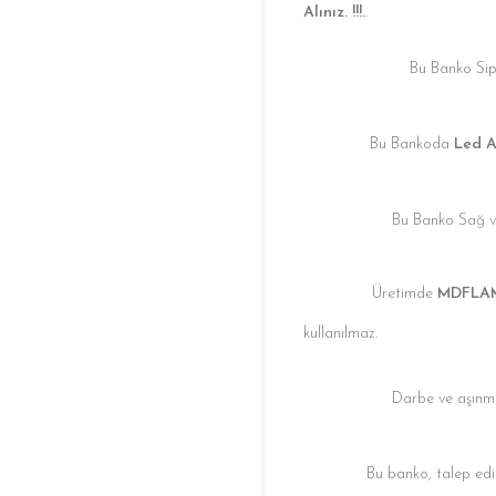
Alınız. !!!.
.
Bu Banko Sipar
Bu Bankoda
Led 
Bu Banko Sağ ve 
Üretimde
MDFLA
kullanılmaz.
Darbe ve aşınma
Bu banko, talep edil