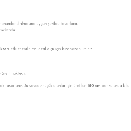
onumlandırılmasına uygun şekilde tasarlanır.
maktadır.
kteri
etkilenebilir. En ideal ölçü için bize yazabilirsiniz.
e üretilmektedir.
ak tasarlanır. Bu sayede küçük alanlar için üretilen
180 cm
bankolarda bile i