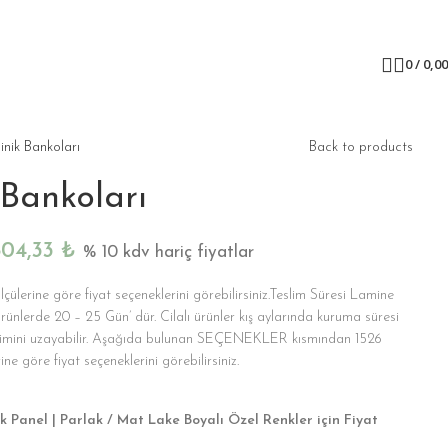
0
/
0,0
inik Bankoları
Back to products
 Bankoları
804,33
₺
% 10 kdv hariç fiyatlar
ölçülerine göre fiyat seçeneklerini görebilirsiniz.Teslim Süresi Lamine
rünlerde 20 – 25 Gün’ dür. Cilalı ürünler kış aylarında kuruma süresi
eslimini uzayabilir. Aşağıda bulunan SEÇENEKLER kısmından 1526
ine göre fiyat seçeneklerini görebilirsiniz.
k Panel | Parlak / Mat Lake Boyalı Özel Renkler için Fiyat