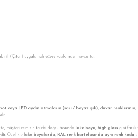
birili (Çıtalı) uygulamalı yüzey kaplaması mevcuttur.
pot veya LED aydınlatmaların (sarı / beyaz ışık)
,
duvar renklerinin
,
lir.
ikte, müşterilerimizin talebi doğrultusunda
lake boya, high gloss
gibi farklı
dir. Özellikle
lake boyalarda
,
RAL renk kartelasında aynı renk kodu
s