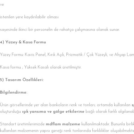
ve
istenilen yere kaydırılabilir olması
sayesinde ikinci bir personelin de rahatça çalışmasına olanak sunar.
4) Yüzey & Kasa Formu
Yüzey Formu: Kavis Panel, Kırık Açılı, Prizmatik / Çok Yüzeyli, ve Ahşap Lam
Kasa formu ; Yüksek Kasalı olarak üretilmiştir.
5) Tasarım Özellikleri:
Bilgilendirme:
Ürün görsellerinde yer alan bankoların renk ve tonları; ortamda kullanılan
s
oluşturduğu
ışık yansıma ve gölge etkilerine
bağlı olarak farklı algılanabi
Standart üretimlerimizde
mdflam malzeme
kullanılmaktadır. Bununla birl
kullanılan malzemenin yapısı gereği renk tonlarında farklılıklar oluşabilmekte