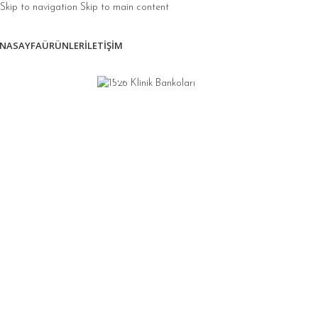
Skip to navigation
Skip to main content
NASAYFA
ÜRÜNLER
İLETIŞIM
Click to enlarge