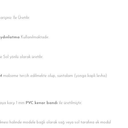
işiniz İle Üretilir.
Aydınlatma
Kullanılmaktadır.
Sol yönlü olarak üretilir.
M
malzeme tercih edilmekte olup, suntalam (yonga kaplı levha)
ya karşı 1 mm
PVC kenar bandı
ile üretilmiştir.
mesi halinde modele bağlı olarak sağ veya sol tarafına ek modül