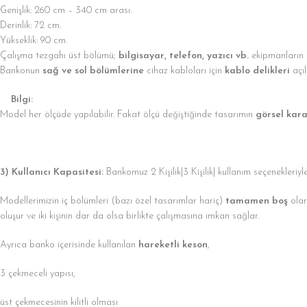
Genişlik: 260 cm – 340 cm arası.
Derinlik: 72 cm.
Yükseklik: 90 cm.
Çalışma tezgahı üst bölümü;
bilgisayar, telefon, yazıcı vb.
ekipmanların k
Bankonun
sağ ve sol bölümlerine
cihaz kabloları için
kablo delikleri
açıl
Bilgi:
Model her ölçüde yapılabilir. Fakat ölçü değiştiğinde tasarımın
görsel kara
3) Kullanıcı Kapasitesi:
Bankomuz 2 Kişilik|3 Kişilik| kullanım seçenekleriyl
Modellerimizin iç bölümleri (bazı özel tasarımlar hariç)
tamamen boş
olar
oluşur ve iki kişinin dar da olsa birlikte çalışmasına imkan sağlar.
Ayrıca banko içerisinde kullanılan
hareketli keson
,
3 çekmeceli yapısı,
üst çekmecesinin kilitli olması