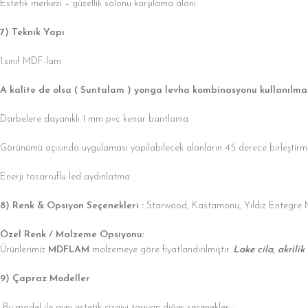
Estetik merkezi – güzellik salonu karşılama alanı
7) Teknik Yapı
1.sınıf MDF-lam
A kalite de olsa ( Suntalam ) yonga levha kombinasyonu kullanılma
Darbelere dayanıklı 1 mm pvc kenar bantlama
Görünümü açısında uygulaması yapılabilecek alanların 45 derece birleştirme
Enerji tasarruflu led aydınlatma
8) Renk & Opsiyon Seçenekleri :
Starwood, Kastamonu, Yıldız Entegre
Özel Renk / Malzeme Opsiyonu:
Ürünlerimiz
MDFLAM
malzemeye göre fiyatlandırılmıştır.
Lake cila, akrilik
9) Çapraz Modeller
Bu model ile aynı estetik çizgiyi taşıyan diğer seçenekler: :