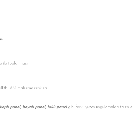
z.
 ile toplanması.
 MDFLAM malzeme renkleri.
 kaplı panel, boyalı panel, laklı panel
gibi farklı yüzey uygulamaları talep 