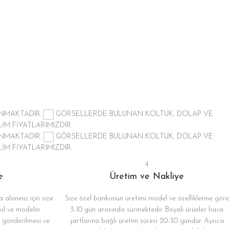
ANMAKTADIR.
GÖRSELLERDE BULUNAN KOLTUK, DOLAP VE
İM FİYATLARIMIZDIR.
ANMAKTADIR.
GÖRSELLERDE BULUNAN KOLTUK, DOLAP VE
İM FİYATLARIMIZDIR.
4
e
Üretim ve Nakliye
 alanınız için size
Size özel bankonun üretimi model ve özelliklerine göre
kil ve modelin
3-10 gün arasında sürmektedir. Boyalı ürünler hava
ze gönderilmesi ve
şartlarına bağlı üretim süresi 20-30 gündür. Ayrıca