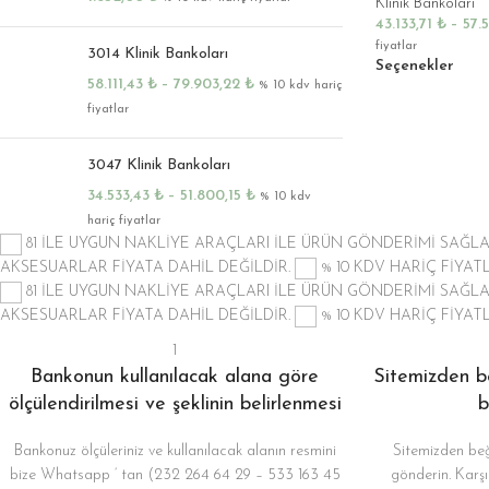
Klinik Bankoları
L Düşük
43.133,71
₺
–
57.
Tablalı
(Tezgahlı)
fiyatlar
3014 Klinik Bankoları
Seçenekler
Klinik
58.111,43
₺
–
79.903,22
₺
Bankoları
% 10 kdv hariç
fiyatlar
U Şeklinde
Düşük Tablalı
(Tezgahlı)
3047 Klinik Bankoları
Klinik
34.533,43
₺
–
51.800,15
₺
% 10 kdv
Bankoları
hariç fiyatlar
Hybrid
81 İLE UYGUN NAKLİYE ARAÇLARI İLE ÜRÜN GÖNDERİMİ SAĞ
Tasarım
AKSESUARLAR FİYATA DAHİL DEĞİLDİR.
% 10 KDV HARİÇ FİYA
Bankolar
81 İLE UYGUN NAKLİYE ARAÇLARI İLE ÜRÜN GÖNDERİMİ SAĞ
(Yan Modüllü
AKSESUARLAR FİYATA DAHİL DEĞİLDİR.
% 10 KDV HARİÇ FİYA
Bankolar)
Klinik
1
Bankoları
Bankonun kullanılacak alana göre
Sitemizden be
L Bankoya
ölçülendirilmesi ve şeklinin belirlenmesi
b
Dönüşebilen
Bankolar
Bankonuz ölçüleriniz ve kullanılacak alanın resmini
Sitemizden beğ
Masa Tipi
bize Whatsapp ‘ tan (232 264 64 29 – 533 163 45
gönderin. Karşı