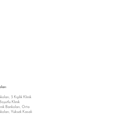
ları
nkoları
,
3 Kişilik Klinik
oyutlu Klinik
nik Bankoları
,
Orta
koları
,
Yüksek Kasalı