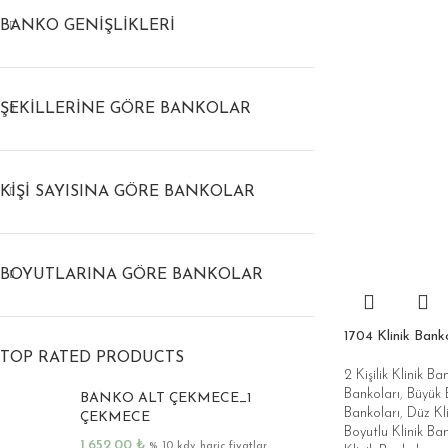
Bankoları
BANKO GENIŞLIKLERI
Dolaplı
Bankolar
Klinik
Bankoları
ŞEKILLERINE GÖRE BANKOLAR
Düşük Tablalı
(Tezgahlı)
Klinik
Bankoları
KIŞI SAYISINA GÖRE BANKOLAR
C Şeklinde (
Oval ) Düşük
Tablalı
BOYUTLARINA GÖRE BANKOLAR
(Tezgahlı)
Klinik
Bankoları
1704 Klinik Banko
Düz Düşük
TOP RATED PRODUCTS
Tablalı
2 Kişilik Klinik Ba
(Tezgahlı)
Bankoları
,
Büyük B
BANKO ALT ÇEKMECE_1
Klinik
Bankoları
,
Düz Kli
ÇEKMECE
Bankoları
Boyutlu Klinik Ban
1.652,00
₺
% 10 kdv hariç fiyatlar