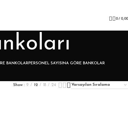
0
/
0,0
nkoları
ÖRE BANKOLAR
PERSONEL SAYISINA GÖRE BANKOLAR
Show
9
12
18
24