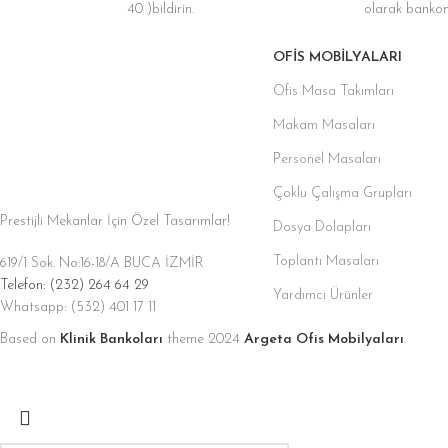
Bankolar
40 )bildirin.
olarak bankonu
Klinik
Bankoları
OFIS MOBILYALARI
Ön Vitrin /
Raflı
Ofis Masa Takımları
Bankolar
Klinik
Makam Masaları
Bankoları
Personel Masaları
V Kasa Tipi
Çoklu Çalışma Grupları
Bankolar
Klinik
Prestijli Mekanlar İçin Özel Tasarımlar!
Dosya Dolapları
Bankoları
Toplantı Masaları
619/1 Sok. No:16-18/A BUCA İZMİR
Yüksek Kasalı
Klinik
Telefon: (232) 264 64 29
Yardımcı Ürünler
Bankoları
Whatsapp: (532) 401 17 11
Based on
Klinik Bankoları
theme
2024
Argeta Ofis Mobilyaları
.