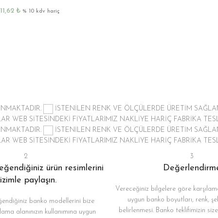
511,62
₺
% 10 kdv hariç
LANMAKTADIR.
İSTENİLEN RENK VE ÖLÇÜLERDE ÜRETİM SAĞL
TLAR
WEB SİTESİNDEKİ FİYATLARIMIZ NAKLİYE HARİÇ FABRİKA TESL
LANMAKTADIR.
İSTENİLEN RENK VE ÖLÇÜLERDE ÜRETİM SAĞL
TLAR
WEB SİTESİNDEKİ FİYATLARIMIZ NAKLİYE HARİÇ FABRİKA TESL
2
3
ğendiğiniz ürün resimlerini
Değerlendirm
izimle paylaşın.
Vereceğiniz bilgelere göre karşılama
uygun banko boyutları, renk, şe
endiğiniz banko modellerini bize
belirlenmesi. Banko teklifimizin si
lama alanınızın kullanımına uygun