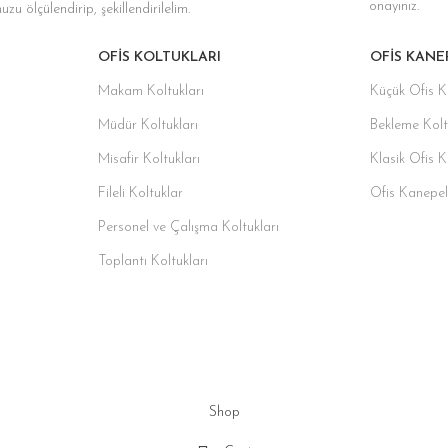
onayınız.
zu ölçülendirip, şekillendirilelim.
OFIS KOLTUKLARI
OFIS KANE
Makam Koltukları
Küçük Ofis K
Müdür Koltukları
Bekleme Kolt
Misafir Koltukları
Klasik Ofis 
Fileli Koltuklar
Ofis Kanepel
Personel ve Çalışma Koltukları
Toplantı Koltukları
Shop