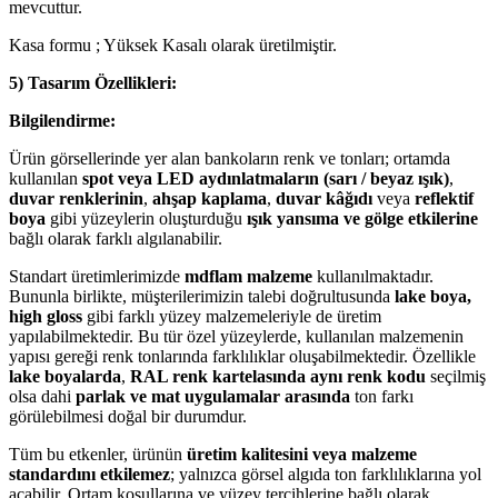
mevcuttur.
Kasa formu ; Yüksek Kasalı olarak üretilmiştir.
5) Tasarım Özellikleri:
Bilgilendirme:
Ürün görsellerinde yer alan bankoların renk ve tonları; ortamda
kullanılan
spot veya LED aydınlatmaların (sarı / beyaz ışık)
,
duvar renklerinin
,
ahşap kaplama
,
duvar kâğıdı
veya
reflektif
boya
gibi yüzeylerin oluşturduğu
ışık yansıma ve gölge etkilerine
bağlı olarak farklı algılanabilir.
Standart üretimlerimizde
mdflam malzeme
kullanılmaktadır.
Bununla birlikte, müşterilerimizin talebi doğrultusunda
lake boya,
high gloss
gibi farklı yüzey malzemeleriyle de üretim
yapılabilmektedir. Bu tür özel yüzeylerde, kullanılan malzemenin
yapısı gereği renk tonlarında farklılıklar oluşabilmektedir. Özellikle
lake boyalarda
,
RAL renk kartelasında aynı renk kodu
seçilmiş
olsa dahi
parlak ve mat uygulamalar arasında
ton farkı
görülebilmesi doğal bir durumdur.
Tüm bu etkenler, ürünün
üretim kalitesini veya malzeme
standardını etkilemez
; yalnızca görsel algıda ton farklılıklarına yol
açabilir. Ortam koşullarına ve yüzey tercihlerine bağlı olarak