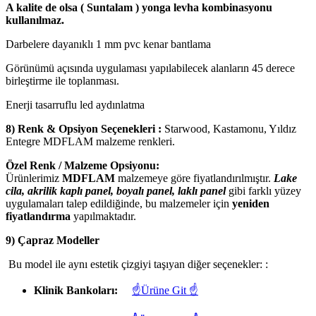
A kalite de olsa ( Suntalam ) yonga levha kombinasyonu
kullanılmaz.
Darbelere dayanıklı 1 mm pvc kenar bantlama
Görünümü açısında uygulaması yapılabilecek alanların 45 derece
birleştirme ile toplanması.
Enerji tasarruflu led aydınlatma
8) Renk & Opsiyon Seçenekleri :
Starwood, Kastamonu, Yıldız
Entegre MDFLAM malzeme renkleri.
Özel Renk / Malzeme Opsiyonu:
Ürünlerimiz
MDFLAM
malzemeye göre fiyatlandırılmıştır.
Lake
cila, akrilik kaplı panel, boyalı panel, laklı panel
gibi farklı yüzey
uygulamaları talep edildiğinde, bu malzemeler için
yeniden
fiyatlandırma
yapılmaktadır.
9) Çapraz Modeller
Bu model ile aynı estetik çizgiyi taşıyan diğer seçenekler: :
Klinik Bankoları:
☝Ürüne Git ☝