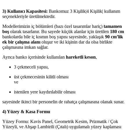
3) Kullanıcı Kapasitesi:
Bankomuz 3 Kişilik|4 Kişilik| kullanım
seçenekleriyle üretilmektedir.
Modellerimizin iç bölümleri (bazı özel tasarımlar hariç)
tamamen
boş
olarak tasarlanır. Bu sayede küçük alanlar için üretilen
180 cm
bankolarda bile iç kısmın boş yapısı sayesinde, yaklaşık
90 cm’lik
ek bir çalışma alanı
oluşur ve iki kişinin dar da olsa birlikte
çalışmasına imkan sağlar.
Ayrıca banko içerisinde kullanılan
hareketli keson
,
3 çekmeceli yapısı,
üst çekmecesinin kilitli olması
ve
istenilen yere kaydırılabilir olması
sayesinde ikinci bir personelin de rahatça çalışmasına olanak sunar.
4) Yüzey & Kasa Formu
Yüzey Formu: Kavis Panel, Geometrik Kesim, Prizmatik / Çok
Yüzeyli, ve Ahşap Lambirili (Çıtalı) uygulamalı yüzey kaplaması