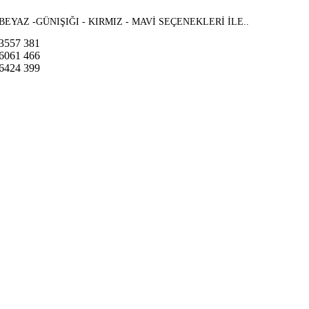
BEYAZ -GÜNIŞIĞI - KIRMIZ - MAVİ SEÇENEKLERİ İLE..
3557
381
6061
466
6424
399