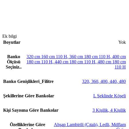
Ek bilgi
Boyutlar
Yok
Banko
320 cm 160 cm 110 H
,
360 cm 180 cm 110 H
,
400 cm
Ölçüsü
180 cm 110 H
,
440 cm 180 cm 110 H
,
480 cm 180 cm
Seçiniz..
110 H
Banko Genişlikleri_Filitre
320
,
360
,
400
,
440
,
480
Şekillerine Göre Bankolar
L Şeklinde Köşeli
Kişi Sayısına Göre Bankolar
3 Kişilik
,
4 Kişilik
Özelliklerine Göre
Ahşap Lambirili (Çıtalı)
,
Ledli
,
Mdflam