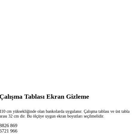
Çalışma Tablası Ekran Gizleme
110 cm yüksekliğinde olan bankolarda uygulanır. Çalışma tablası ve üst tabla
arası 32 cm dir. Bu ölçüye uygun ekran boyutları seçilmelidir.
8826
869
6721
966