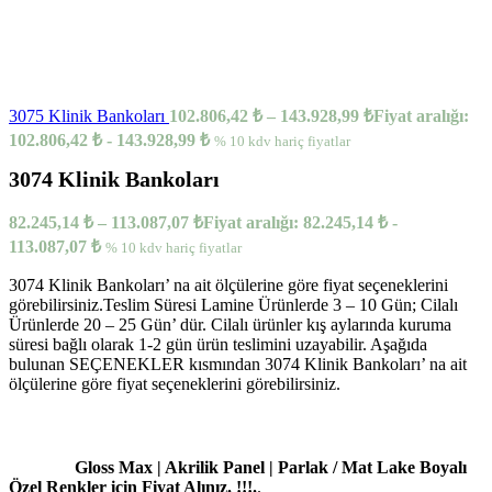
3075 Klinik Bankoları
102.806,42
₺
–
143.928,99
₺
Fiyat aralığı:
102.806,42 ₺ - 143.928,99 ₺
% 10 kdv hariç fiyatlar
3074 Klinik Bankoları
82.245,14
₺
–
113.087,07
₺
Fiyat aralığı: 82.245,14 ₺ -
113.087,07 ₺
% 10 kdv hariç fiyatlar
3074 Klinik Bankoları’ na ait ölçülerine göre fiyat seçeneklerini
görebilirsiniz.Teslim Süresi Lamine Ürünlerde 3 – 10 Gün; Cilalı
Ürünlerde 20 – 25 Gün’ dür. Cilalı ürünler kış aylarında kuruma
süresi bağlı olarak 1-2 gün ürün teslimini uzayabilir. Aşağıda
bulunan SEÇENEKLER kısmından 3074 Klinik Bankoları’ na ait
ölçülerine göre fiyat seçeneklerini görebilirsiniz.
Gloss Max | Akrilik Panel | Parlak / Mat Lake Boyalı
Özel Renkler için Fiyat Alınız. !!!.
.