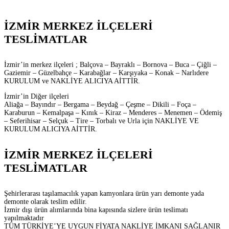
İZMİR MERKEZ İLÇELERİ
TESLİMATLAR
İzmir’in merkez ilçeleri ; Balçova – Bayraklı – Bornova – Buca – Çiğli –
Gaziemir – Güzelbahçe – Karabağlar – Karşıyaka – Konak – Narlıdere
KURULUM ve NAKLİYE ALICIYA AİTTİR.
İzmir’in Diğer ilçeleri
Aliağa – Bayındır – Bergama – Beydağ – Çeşme – Dikili – Foça –
Karaburun – Kemalpaşa – Kınık – Kiraz – Menderes – Menemen – Ödemiş
– Seferihisar – Selçuk – Tire – Torbalı ve Urla için NAKLİYE VE
KURULUM ALICIYA AİTTİR.
İZMİR MERKEZ İLÇELERİ
TESLİMATLAR
Şehirlerarası taşılamacılık yapan kamyonlara ürün yarı demonte yada
demonte olarak teslim edilir.
İzmir dışı ürün alımlarında bina kapısında sizlere ürün teslimatı
yapılmaktadır
TÜM TÜRKİYE’YE UYGUN FİYATA NAKLİYE İMKANI SAĞLANIR