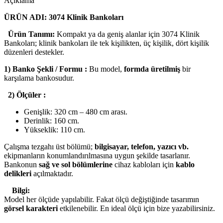
Açıklama
ÜRÜN ADI: 3074 Klinik Bankoları
Ürün Tanımı:
Kompakt ya da geniş alanlar için 3074 Klinik
Bankoları; klinik bankoları ile tek kişilikten, üç kişilik, dört kişilik
düzenleri destekler.
1) Banko Şekli / Formu :
Bu model,
formda üretilmiş
bir
karşılama bankosudur.
2) Ölçüler :
Genişlik: 320 cm – 480 cm arası.
Derinlik: 160 cm.
Yükseklik: 110 cm.
Çalışma tezgahı üst bölümü;
bilgisayar, telefon, yazıcı vb.
ekipmanların konumlandırılmasına uygun şekilde tasarlanır.
Bankonun
sağ ve sol bölümlerine
cihaz kabloları için
kablo
delikleri
açılmaktadır.
Bilgi:
Model her ölçüde yapılabilir. Fakat ölçü değiştiğinde tasarımın
görsel karakteri
etkilenebilir. En ideal ölçü için bize yazabilirsiniz.