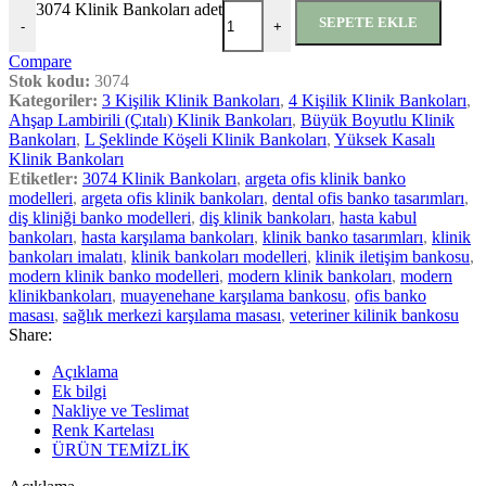
3074 Klinik Bankoları adet
SEPETE EKLE
-
+
Compare
Stok kodu:
3074
Kategoriler:
3 Kişilik Klinik Bankoları
,
4 Kişilik Klinik Bankoları
,
Ahşap Lambirili (Çıtalı) Klinik Bankoları
,
Büyük Boyutlu Klinik
Bankoları
,
L Şeklinde Köşeli Klinik Bankoları
,
Yüksek Kasalı
Klinik Bankoları
Etiketler:
3074 Klinik Bankoları
,
argeta ofis klinik banko
modelleri
,
argeta ofis klinik bankoları
,
dental ofis banko tasarımları
,
diş kliniği banko modelleri
,
diş klinik bankoları
,
hasta kabul
bankoları
,
hasta karşılama bankoları
,
klinik banko tasarımları
,
klinik
bankoları imalatı
,
klinik bankoları modelleri
,
klinik iletişim bankosu
,
modern klinik banko modelleri
,
modern klinik bankoları
,
modern
klinikbankoları
,
muayenehane karşılama bankosu
,
ofis banko
masası
,
sağlık merkezi karşılama masası
,
veteriner kilinik bankosu
Share:
Açıklama
Ek bilgi
Nakliye ve Teslimat
Renk Kartelası
ÜRÜN TEMİZLİK