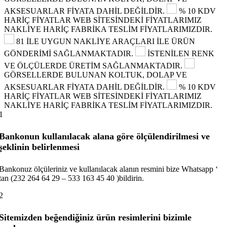
AKSESUARLAR FİYATA DAHİL DEĞİLDİR.
% 10 KDV
HARİÇ FİYATLAR
WEB SİTESİNDEKİ FİYATLARIMIZ
NAKLİYE HARİÇ FABRİKA TESLİM FİYATLARIMIZDIR.
81 İLE UYGUN NAKLİYE ARAÇLARI İLE ÜRÜN
GÖNDERİMİ SAĞLANMAKTADIR.
İSTENİLEN RENK
VE ÖLÇÜLERDE ÜRETİM SAĞLANMAKTADIR.
GÖRSELLERDE BULUNAN KOLTUK, DOLAP VE
AKSESUARLAR FİYATA DAHİL DEĞİLDİR.
% 10 KDV
HARİÇ FİYATLAR
WEB SİTESİNDEKİ FİYATLARIMIZ
NAKLİYE HARİÇ FABRİKA TESLİM FİYATLARIMIZDIR.
1
Bankonun kullanılacak alana göre ölçülendirilmesi ve
şeklinin belirlenmesi
Bankonuz ölçüleriniz ve kullanılacak alanın resmini bize Whatsapp ‘
tan (232 264 64 29 – 533 163 45 40 )bildirin.
2
Sitemizden beğendiğiniz ürün resimlerini bizimle