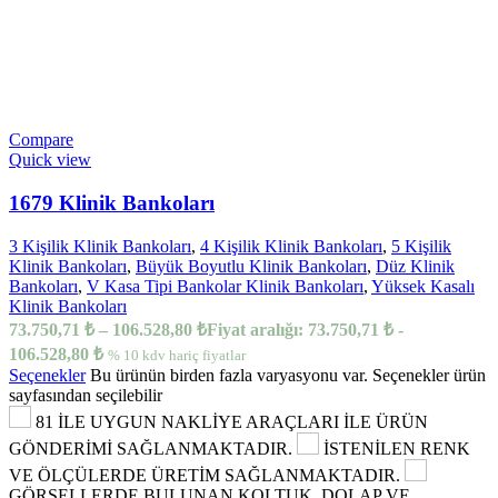
Compare
Quick view
1679 Klinik Bankoları
3 Kişilik Klinik Bankoları
,
4 Kişilik Klinik Bankoları
,
5 Kişilik
Klinik Bankoları
,
Büyük Boyutlu Klinik Bankoları
,
Düz Klinik
Bankoları
,
V Kasa Tipi Bankolar Klinik Bankoları
,
Yüksek Kasalı
Klinik Bankoları
73.750,71
₺
–
106.528,80
₺
Fiyat aralığı: 73.750,71 ₺ -
106.528,80 ₺
% 10 kdv hariç fiyatlar
Seçenekler
Bu ürünün birden fazla varyasyonu var. Seçenekler ürün
sayfasından seçilebilir
81 İLE UYGUN NAKLİYE ARAÇLARI İLE ÜRÜN
GÖNDERİMİ SAĞLANMAKTADIR.
İSTENİLEN RENK
VE ÖLÇÜLERDE ÜRETİM SAĞLANMAKTADIR.
GÖRSELLERDE BULUNAN KOLTUK, DOLAP VE