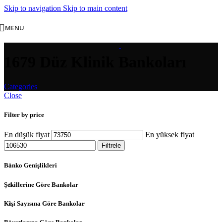
Skip to navigation
Skip to main content
MENU
1679 Düz Klinik Bankoları
Categories
Close
Filter by price
En düşük fiyat
En yüksek fiyat
Filtrele
Banko Genişlikleri
Şekillerine Göre Bankolar
Kişi Sayısına Göre Bankolar