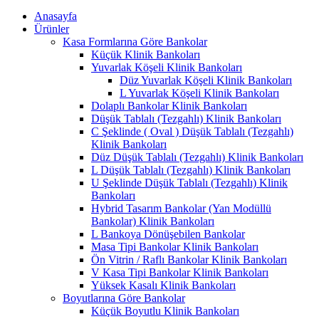
Anasayfa
Ürünler
Kasa Formlarına Göre Bankolar
Küçük Klinik Bankoları
Yuvarlak Köşeli Klinik Bankoları
Düz Yuvarlak Köşeli Klinik Bankoları
L Yuvarlak Köşeli Klinik Bankoları
Dolaplı Bankolar Klinik Bankoları
Düşük Tablalı (Tezgahlı) Klinik Bankoları
C Şeklinde ( Oval ) Düşük Tablalı (Tezgahlı)
Klinik Bankoları
Düz Düşük Tablalı (Tezgahlı) Klinik Bankoları
L Düşük Tablalı (Tezgahlı) Klinik Bankoları
U Şeklinde Düşük Tablalı (Tezgahlı) Klinik
Bankoları
Hybrid Tasarım Bankolar (Yan Modüllü
Bankolar) Klinik Bankoları
L Bankoya Dönüşebilen Bankolar
Masa Tipi Bankolar Klinik Bankoları
Ön Vitrin / Raflı Bankolar Klinik Bankoları
V Kasa Tipi Bankolar Klinik Bankoları
Yüksek Kasalı Klinik Bankoları
Boyutlarına Göre Bankolar
Küçük Boyutlu Klinik Bankoları