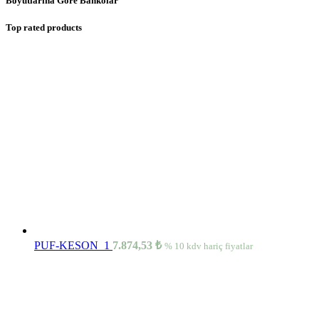
Boyutlarına Göre Bankolar
Top rated products
PUF-KESON_1
7.874,53
₺
% 10 kdv hariç fiyatlar