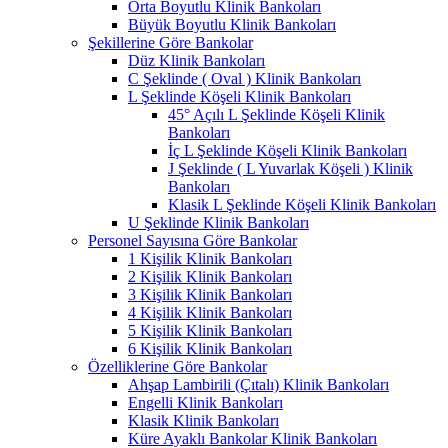
Orta Boyutlu Klinik Bankoları
Büyük Boyutlu Klinik Bankoları
Şekillerine Göre Bankolar
Düz Klinik Bankoları
C Şeklinde ( Oval ) Klinik Bankoları
L Şeklinde Köşeli Klinik Bankoları
45° Açılı L Şeklinde Köşeli Klinik
Bankoları
İç L Şeklinde Köşeli Klinik Bankoları
J Şeklinde ( L Yuvarlak Köşeli ) Klinik
Bankoları
Klasik L Şeklinde Köşeli Klinik Bankoları
U Şeklinde Klinik Bankoları
Personel Sayısına Göre Bankolar
1 Kişilik Klinik Bankoları
2 Kişilik Klinik Bankoları
3 Kişilik Klinik Bankoları
4 Kişilik Klinik Bankoları
5 Kişilik Klinik Bankoları
6 Kişilik Klinik Bankoları
Özelliklerine Göre Bankolar
Ahşap Lambirili (Çıtalı) Klinik Bankoları
Engelli Klinik Bankoları
Klasik Klinik Bankoları
Küre Ayaklı Bankolar Klinik Bankoları