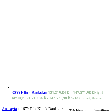
3055 Klinik Bankoları
121.219,84
₺
–
147.571,98
₺
Fiyat
aralığı: 121.219,84 ₺ - 147.571,98 ₺
% 10 kdv hariç fiyatlar
Anasayfa
»
1679 Düz Klinik Bankoları
Tek bir sonuç gösteriliyor