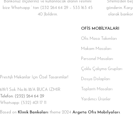
Bankonuz ölçüleriniz ve kullanılacak alanın resmini
Sitemizden beğ
bize Whatsapp ‘ tan (232 264 64 29 – 533 163 45
gönderin. Karşı
40 )bildirin.
olarak bankonu
OFIS MOBILYALARI
Ofis Masa Takımları
Makam Masaları
Personel Masaları
Çoklu Çalışma Grupları
Prestijli Mekanlar İçin Özel Tasarımlar!
Dosya Dolapları
Toplantı Masaları
619/1 Sok. No:16-18/A BUCA İZMİR
Telefon: (232) 264 64 29
Yardımcı Ürünler
Whatsapp: (532) 401 17 11
Based on
Klinik Bankoları
theme
2024
Argeta Ofis Mobilyaları
.