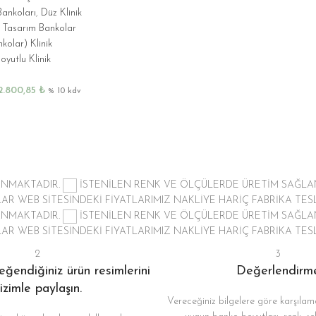
Bankoları
,
Düz Klinik
 Tasarım Bankolar
olar) Klinik
oyutlu Klinik
2.800,85
₺
% 10 kdv
LANMAKTADIR.
İSTENİLEN RENK VE ÖLÇÜLERDE ÜRETİM SAĞL
TLAR
WEB SİTESİNDEKİ FİYATLARIMIZ NAKLİYE HARİÇ FABRİKA TESL
LANMAKTADIR.
İSTENİLEN RENK VE ÖLÇÜLERDE ÜRETİM SAĞL
TLAR
WEB SİTESİNDEKİ FİYATLARIMIZ NAKLİYE HARİÇ FABRİKA TESL
2
3
ğendiğiniz ürün resimlerini
Değerlendirm
izimle paylaşın.
Vereceğiniz bilgelere göre karşılama