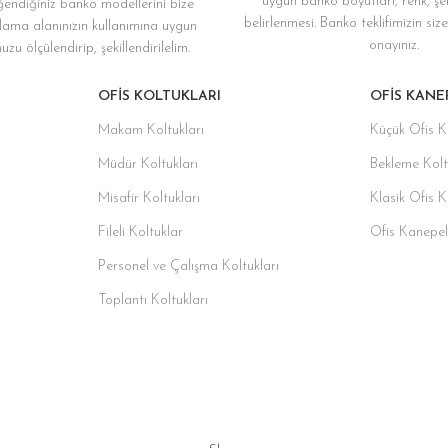
uygun banko boyutları, renk, şe
endiğiniz banko modellerini bize
belirlenmesi. Banko teklifimizin si
lama alanınızın kullanımına uygun
onayınız.
zu ölçülendirip, şekillendirilelim.
OFIS KOLTUKLARI
OFIS KANE
Makam Koltukları
Küçük Ofis K
Müdür Koltukları
Bekleme Kolt
Misafir Koltukları
Klasik Ofis 
Fileli Koltuklar
Ofis Kanepel
Personel ve Çalışma Koltukları
Toplantı Koltukları