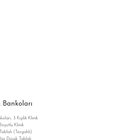
k Bankoları
nkoları
,
3 Kişilik Klinik
oyutlu Klinik
Tablalı (Tezgahlı)
üz Düşük Tablalı