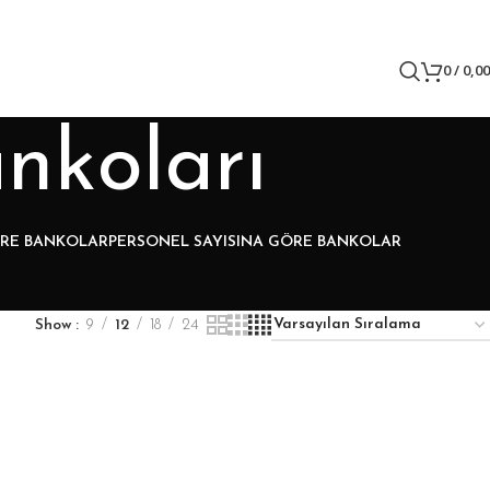
0
/
0,0
nkoları
ÖRE BANKOLAR
PERSONEL SAYISINA GÖRE BANKOLAR
Show
9
12
18
24