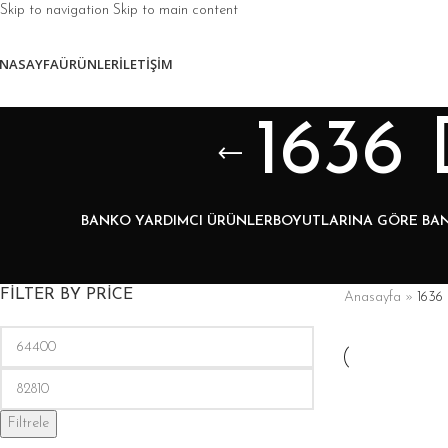
Skip to navigation
Skip to main content
NASAYFA
ÜRÜNLER
İLETIŞIM
1636 
BANKO YARDIMCI ÜRÜNLER
BOYUTLARINA GÖRE BA
FILTER BY PRICE
Anasayfa
»
1636 
Filtrele