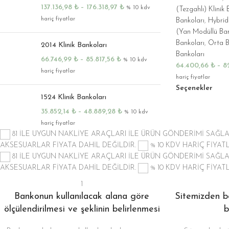
137.136,98
₺
–
176.318,97
₺
% 10 kdv
(Tezgahlı) Klinik 
hariç fiyatlar
Bankoları
,
Hybrid
(Yan Modüllü Bank
Bankoları
,
Orta B
2014 Klinik Bankoları
Bankoları
66.746,99
₺
–
85.817,56
₺
% 10 kdv
64.400,66
₺
–
8
hariç fiyatlar
hariç fiyatlar
Seçenekler
1524 Klinik Bankoları
35.852,14
₺
–
48.889,28
₺
% 10 kdv
hariç fiyatlar
81 İLE UYGUN NAKLİYE ARAÇLARI İLE ÜRÜN GÖNDERİMİ SAĞ
AKSESUARLAR FİYATA DAHİL DEĞİLDİR.
% 10 KDV HARİÇ FİYA
81 İLE UYGUN NAKLİYE ARAÇLARI İLE ÜRÜN GÖNDERİMİ SAĞ
AKSESUARLAR FİYATA DAHİL DEĞİLDİR.
% 10 KDV HARİÇ FİYA
1
Bankonun kullanılacak alana göre
Sitemizden be
ölçülendirilmesi ve şeklinin belirlenmesi
b