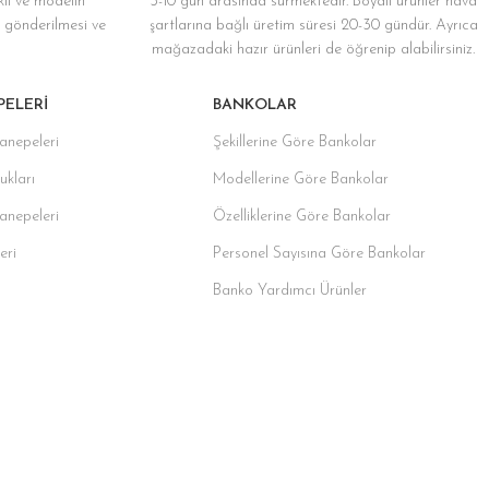
kil ve modelin
3-10 gün arasında sürmektedir. Boyalı ürünler hava
ze gönderilmesi ve
şartlarına bağlı üretim süresi 20-30 gündür. Ayrıca
mağazadaki hazır ürünleri de öğrenip alabilirsiniz.
PELERI
BANKOLAR
anepeleri
Şekillerine Göre Bankolar
ukları
Modellerine Göre Bankolar
Kanepeleri
Özelliklerine Göre Bankolar
eri
Personel Sayısına Göre Bankolar
Banko Yardımcı Ürünler