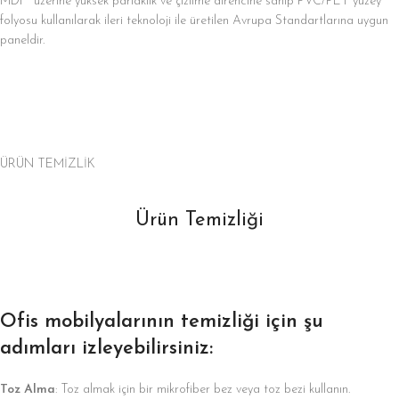
MDF üzerine yüksek parlaklık ve çizilme direncine sahip PVC/PET yüzey
folyosu kullanılarak ileri teknoloji ile üretilen Avrupa Standartlarına uygun
paneldir.
ÜRÜN TEMİZLİK
Ürün Temizliği
Ofis mobilyalarının temizliği için şu
adımları izleyebilirsiniz:
Toz Alma
: Toz almak için bir mikrofiber bez veya toz bezi kullanın.