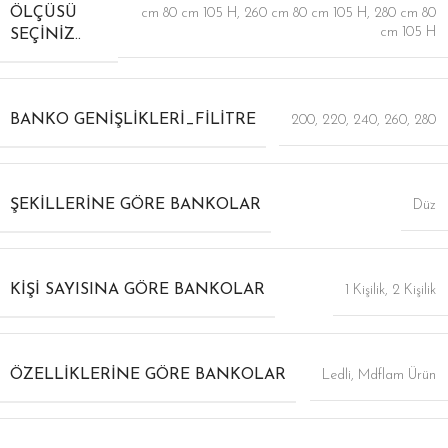
ÖLÇÜSÜ
cm 80 cm 105 H
,
260 cm 80 cm 105 H
,
280 cm 80
cm 105 H
SEÇINIZ..
BANKO GENIŞLIKLERI_FILITRE
200
,
220
,
240
,
260
,
280
ŞEKILLERINE GÖRE BANKOLAR
Düz
KIŞI SAYISINA GÖRE BANKOLAR
1 Kişilik
,
2 Kişilik
ÖZELLIKLERINE GÖRE BANKOLAR
Ledli
,
Mdflam Ürün