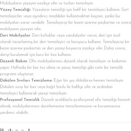
Mobilyaların yüzeyini nazikçe silin ve tozları temizleyin.
Yüzey Temizliği
: Yüzeylerin temizliği için hafif bir temizleyici kullanın. Sert
temizleyiciler veya aşındırıcı maddeler kullanmaktan kaçının, çünkü bu
mobilyaları zarar verebilir. Temizleyiciyi bir bezin üzerine püskürtün ve sonra
mobilyanın yüzeyini silin.
Deri Mobilyalar
: Deri koltuklar veya sandalyeler varsa, deri için özel
olarak tasarlanmış bir deri temizleyici ve koruyucu kullanın. Temizleyiciyi bir
bezin üzerine püskürtün ve deri yüzeyi boyunca nazikçe silin. Daha sonra,
deriyi kurulamak için kuru bir bez kullanın.
Düzenli Bakım
: Ofis mobilyalarınızı düzenli olarak temizleyin ve bakımını
yapın. Haftada bir kez toz alma ve yüzey temizliği gibi rutin bir temizlik
programı oluşturun.
Dökülen Sıvıları Temizleme
: Eğer bir şey dökülürse hemen temizleyin.
Dökülen sıvıyı bir bez veya kağıt havlu ile hafifçe silin ve ardından
temizleyici kullanarak yüzeyi temizleyin.
Profesyonel Temizlik
: Düzenli aralıklarla profesyonel ofis temizliği hizmeti
almak, mobilyalarınızın derinlemesine temizlenmesine ve korunmasına
yardımcı olabilir.