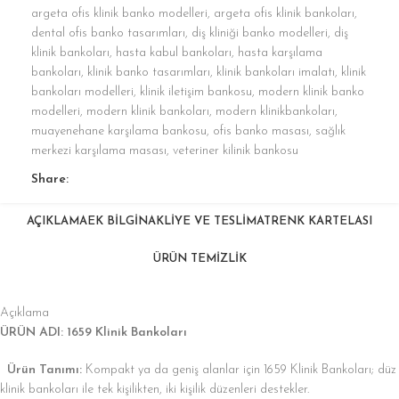
argeta ofis klinik banko modelleri
,
argeta ofis klinik bankoları
,
dental ofis banko tasarımları
,
diş kliniği banko modelleri
,
diş
klinik bankoları
,
hasta kabul bankoları
,
hasta karşılama
bankoları
,
klinik banko tasarımları
,
klinik bankoları imalatı
,
klinik
bankoları modelleri
,
klinik iletişim bankosu
,
modern klinik banko
modelleri
,
modern klinik bankoları
,
modern klinikbankoları
,
muayenehane karşılama bankosu
,
ofis banko masası
,
sağlık
merkezi karşılama masası
,
veteriner kilinik bankosu
Share:
AÇIKLAMA
EK BILGI
NAKLIYE VE TESLIMAT
RENK KARTELASI
ÜRÜN TEMİZLİK
Açıklama
ÜRÜN ADI: 1659 Klinik Bankoları
Ürün Tanımı:
Kompakt ya da geniş alanlar için 1659 Klinik Bankoları; düz
klinik bankoları ile tek kişilikten, iki kişilik düzenleri destekler.