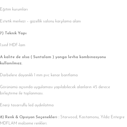
Eğitim kurumları
Estetik merkezi – güzellik salonu karşılama alanı
7) Teknik Yapı
1.sınıf MDF-lam
A kalite de olsa ( Suntalam ) yonga levha kombinasyonu
kullanılmaz.
Darbelere dayanıklı 1 mm pvc kenar bantlama
Görünümü açısında uygulaması yapılabilecek alanların 45 derece
birleştirme ile toplanması.
Enerji tasarruflu led aydınlatma
8) Renk & Opsiyon Seçenekleri :
Starwood, Kastamonu, Yıldız Entegre
MDFLAM malzeme renkleri.