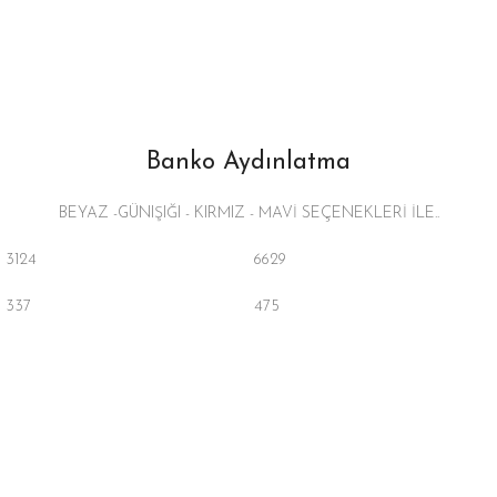
Banko Aydınlatma
BEYAZ -GÜNIŞIĞI - KIRMIZ - MAVİ SEÇENEKLERİ İLE..
3124
6629
337
475