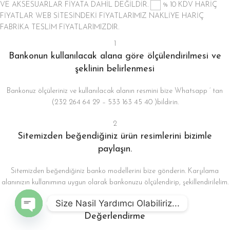
VE AKSESUARLAR FİYATA DAHİL DEĞİLDİR.
% 10 KDV HARİÇ
FİYATLAR
WEB SİTESİNDEKİ FİYATLARIMIZ NAKLİYE HARİÇ
FABRİKA TESLİM FİYATLARIMIZDIR.
1
Bankonun kullanılacak alana göre ölçülendirilmesi ve
şeklinin belirlenmesi
Bankonuz ölçüleriniz ve kullanılacak alanın resmini bize Whatsapp ‘ tan
(232 264 64 29 – 533 163 45 40 )bildirin.
2
Sitemizden beğendiğiniz ürün resimlerini bizimle
paylaşın.
Sitemizden beğendiğiniz banko modellerini bize gönderin. Karşılama
alanınızın kullanımına uygun olarak bankonuzu ölçülendirip, şekillendirilelim.
Size Nasil Yardımcı Olabiliriz...
3
Değerlendirme
Open