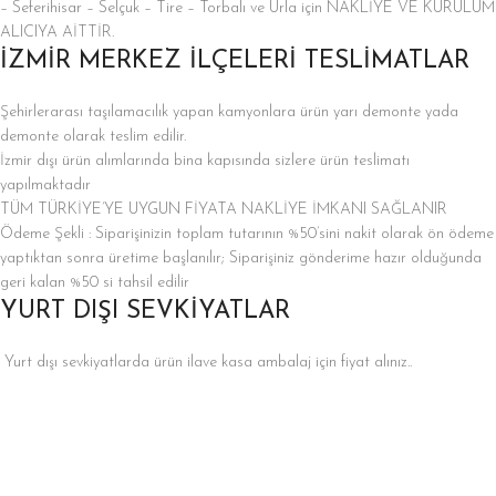
– Seferihisar – Selçuk – Tire – Torbalı ve Urla için NAKLİYE VE KURULUM
ALICIYA AİTTİR.
İZMİR MERKEZ İLÇELERİ TESLİMATLAR
Şehirlerarası taşılamacılık yapan kamyonlara ürün yarı demonte yada
demonte olarak teslim edilir.
İzmir dışı ürün alımlarında bina kapısında sizlere ürün teslimatı
yapılmaktadır
TÜM TÜRKİYE’YE UYGUN FİYATA NAKLİYE İMKANI SAĞLANIR
Ödeme Şekli : Siparişinizin toplam tutarının %50’sini nakit olarak ön ödeme
yaptıktan sonra üretime başlanılır; Siparişiniz gönderime hazır olduğunda
geri kalan %50 si tahsil edilir
YURT DIŞI SEVKİYATLAR
Yurt dışı sevkiyatlarda ürün ilave kasa ambalaj için fiyat alınız..