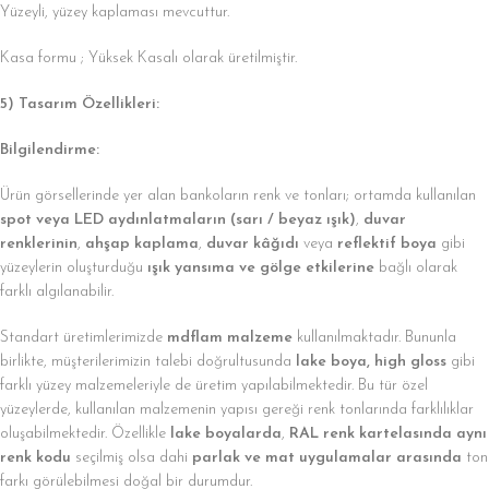
Yüzeyli, yüzey kaplaması mevcuttur.
Kasa formu ; Yüksek Kasalı olarak üretilmiştir.
5) Tasarım Özellikleri:
Bilgilendirme:
Ürün görsellerinde yer alan bankoların renk ve tonları; ortamda kullanılan
spot veya LED aydınlatmaların (sarı / beyaz ışık)
,
duvar
renklerinin
,
ahşap kaplama
,
duvar kâğıdı
veya
reflektif boya
gibi
yüzeylerin oluşturduğu
ışık yansıma ve gölge etkilerine
bağlı olarak
farklı algılanabilir.
Standart üretimlerimizde
mdflam malzeme
kullanılmaktadır. Bununla
birlikte, müşterilerimizin talebi doğrultusunda
lake boya, high gloss
gibi
farklı yüzey malzemeleriyle de üretim yapılabilmektedir. Bu tür özel
yüzeylerde, kullanılan malzemenin yapısı gereği renk tonlarında farklılıklar
oluşabilmektedir. Özellikle
lake boyalarda
,
RAL renk kartelasında aynı
renk kodu
seçilmiş olsa dahi
parlak ve mat uygulamalar arasında
ton
farkı görülebilmesi doğal bir durumdur.