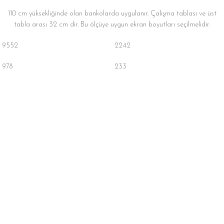
110 cm yüksekliğinde olan bankolarda uygulanır. Çalışma tablası ve üst
tabla arası 32 cm dir. Bu ölçüye uygun ekran boyutları seçilmelidir.
9552
2242
978
233