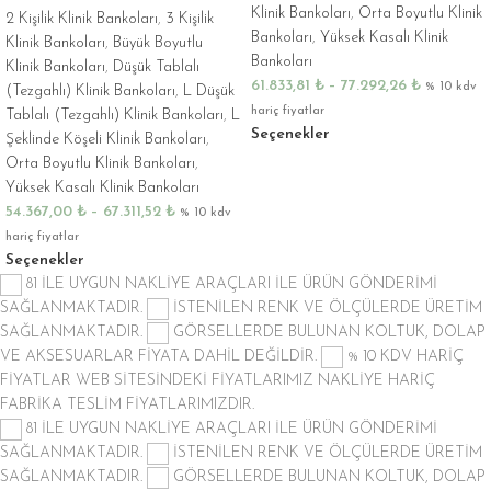
Klinik Bankoları
,
Orta Boyutlu Klinik
2 Kişilik Klinik Bankoları
,
3 Kişilik
Bankoları
,
Yüksek Kasalı Klinik
Klinik Bankoları
,
Büyük Boyutlu
Bankoları
Klinik Bankoları
,
Düşük Tablalı
61.833,81
₺
–
77.292,26
₺
% 10 kdv
(Tezgahlı) Klinik Bankoları
,
L Düşük
hariç fiyatlar
Tablalı (Tezgahlı) Klinik Bankoları
,
L
Seçenekler
Şeklinde Köşeli Klinik Bankoları
,
Orta Boyutlu Klinik Bankoları
,
Yüksek Kasalı Klinik Bankoları
54.367,00
₺
–
67.311,52
₺
% 10 kdv
hariç fiyatlar
Seçenekler
81 İLE UYGUN NAKLİYE ARAÇLARI İLE ÜRÜN GÖNDERİMİ
SAĞLANMAKTADIR.
İSTENİLEN RENK VE ÖLÇÜLERDE ÜRETİM
SAĞLANMAKTADIR.
GÖRSELLERDE BULUNAN KOLTUK, DOLAP
VE AKSESUARLAR FİYATA DAHİL DEĞİLDİR.
% 10 KDV HARİÇ
FİYATLAR
WEB SİTESİNDEKİ FİYATLARIMIZ NAKLİYE HARİÇ
FABRİKA TESLİM FİYATLARIMIZDIR.
81 İLE UYGUN NAKLİYE ARAÇLARI İLE ÜRÜN GÖNDERİMİ
SAĞLANMAKTADIR.
İSTENİLEN RENK VE ÖLÇÜLERDE ÜRETİM
SAĞLANMAKTADIR.
GÖRSELLERDE BULUNAN KOLTUK, DOLAP