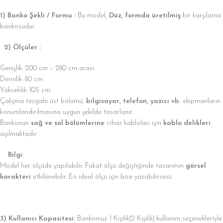
1) Banko Şekli / Formu :
Bu model,
Düz, formda üretilmiş
bir karşılama
bankosudur.
2) Ölçüler :
Genişlik: 200 cm – 280 cm arası.
Derinlik: 80 cm.
Yükseklik: 105 cm.
Çalışma tezgahı üst bölümü;
bilgisayar, telefon, yazıcı vb.
ekipmanların
konumlandırılmasına uygun şekilde tasarlanır.
Bankonun
sağ ve sol bölümlerine
cihaz kabloları için
kablo delikleri
açılmaktadır.
Bilgi:
Model her ölçüde yapılabilir. Fakat ölçü değiştiğinde tasarımın
görsel
karakteri
etkilenebilir. En ideal ölçü için bize yazabilirsiniz.
3) Kullanıcı Kapasitesi:
Bankomuz 1 Kişilik|2 Kişilik| kullanım seçenekleriyle