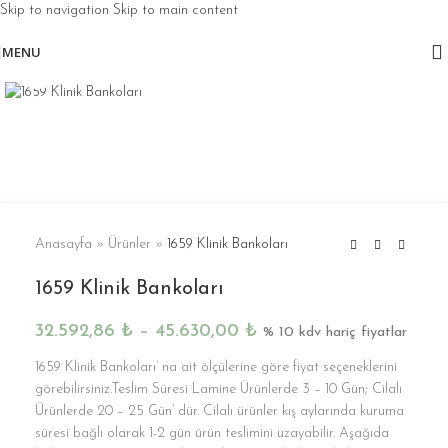
Skip to navigation
Skip to main content
MENU
Click to enlarge
Anasayfa
»
Ürünler
»
1659 Klinik Bankoları
1659 Klinik Bankoları
32.592,86
₺
–
45.630,00
₺
% 10 kdv hariç fiyatlar
1659 Klinik Bankoları’ na ait ölçülerine göre fiyat seçeneklerini
görebilirsiniz.Teslim Süresi Lamine Ürünlerde 3 – 10 Gün; Cilalı
Ürünlerde 20 – 25 Gün’ dür. Cilalı ürünler kış aylarında kuruma
süresi bağlı olarak 1-2 gün ürün teslimini uzayabilir. Aşağıda