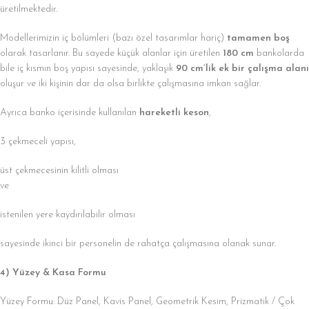
üretilmektedir.
Modellerimizin iç bölümleri (bazı özel tasarımlar hariç)
tamamen boş
olarak tasarlanır. Bu sayede küçük alanlar için üretilen
180 cm
bankolarda
bile iç kısmın boş yapısı sayesinde, yaklaşık
90 cm’lik ek bir çalışma alanı
oluşur ve iki kişinin dar da olsa birlikte çalışmasına imkan sağlar.
Ayrıca banko içerisinde kullanılan
hareketli keson
,
3 çekmeceli yapısı,
üst çekmecesinin kilitli olması
ve
istenilen yere kaydırılabilir olması
sayesinde ikinci bir personelin de rahatça çalışmasına olanak sunar.
4) Yüzey & Kasa Formu
Yüzey Formu: Düz Panel, Kavis Panel, Geometrik Kesim, Prizmatik / Çok