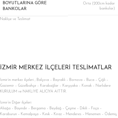
BOYUTLARINA GÖRE
Orta (200cm kadar
bankolar)
BANKOLAR
Nakliye ve Teslimat
İZMİR MERKEZ İLÇELERİ TESLİMATLAR
İzmir’in merkez ilçeleri ; Balçova – Bayraklı – Bornova – Buca – Çiğli –
Gaziemir – Güzelbahçe – Karabağlar – Karşıyaka – Konak – Narlıdere
KURULUM ve NAKLİYE ALICIYA AİTTİR.
İzmir’in Diğer ilçeleri
Aliağa – Bayındır – Bergama – Beydağ – Çeşme – Dikili – Foça –
Karaburun – Kemalpaşa – Kınık – Kiraz – Menderes – Menemen – Ödemiş