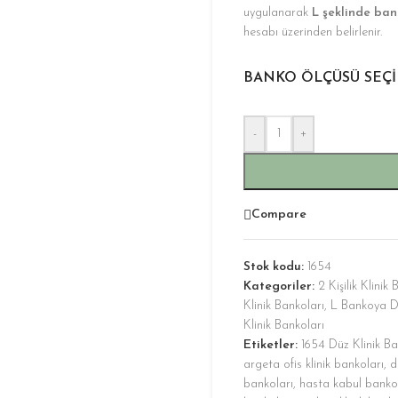
uygulanarak
L şeklinde ba
hesabı üzerinden belirlenir.
BANKO ÖLÇÜSÜ SEÇIN
-
+
Compare
Stok kodu:
1654
Kategoriler:
2 Kişilik Klinik
Klinik Bankoları
,
L Bankoya D
Klinik Bankoları
Etiketler:
1654 Düz Klinik Ba
argeta ofis klinik bankoları
,
d
bankoları
,
hasta kabul banko