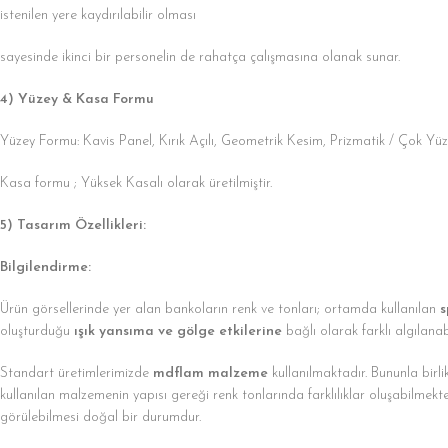
istenilen yere kaydırılabilir olması
sayesinde ikinci bir personelin de rahatça çalışmasına olanak sunar.
4) Yüzey & Kasa Formu
Yüzey Formu: Kavis Panel, Kırık Açılı, Geometrik Kesim, Prizmatik / Çok Yüz
Kasa formu ; Yüksek Kasalı olarak üretilmiştir.
5) Tasarım Özellikleri:
Bilgilendirme:
Ürün görsellerinde yer alan bankoların renk ve tonları; ortamda kullanılan
s
oluşturduğu
ışık yansıma ve gölge etkilerine
bağlı olarak farklı algılanabi
Standart üretimlerimizde
mdflam malzeme
kullanılmaktadır. Bununla birl
kullanılan malzemenin yapısı gereği renk tonlarında farklılıklar oluşabilmekte
görülebilmesi doğal bir durumdur.