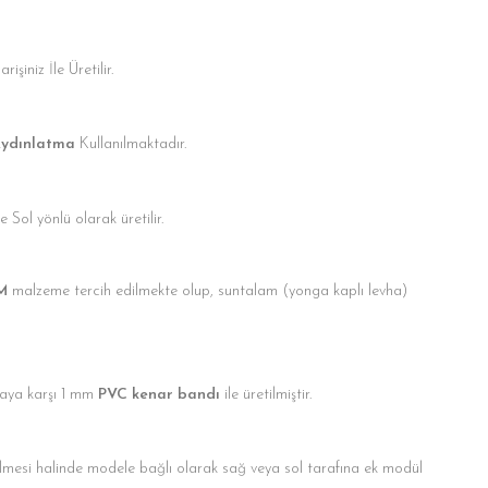
işiniz İle Üretilir.
Aydınlatma
Kullanılmaktadır.
Sol yönlü olarak üretilir.
M
malzeme tercih edilmekte olup, suntalam (yonga kaplı levha)
ya karşı 1 mm
PVC kenar bandı
ile üretilmiştir.
mesi halinde modele bağlı olarak sağ veya sol tarafına ek modül