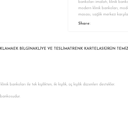
bankoları imalatı
,
klinik bank
modern klinik bankoları
,
mode
masası
,
sağlık merkezi karşı
Share:
IKLAMA
EK BILGI
NAKLIYE VE TESLIMAT
RENK KARTELASI
ÜRÜN TEMİZ
 bankoları ile tek kişilikten, iki kişilik, üç kişilik düzenleri destekler.
 bankosudur.