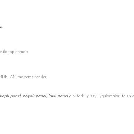
z.
 ile toplanması.
 MDFLAM malzeme renkleri.
 kaplı panel, boyalı panel, laklı panel
gibi farklı yüzey uygulamaları talep 