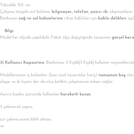
Yükseklik: 105 cm.
Çalışma tezgahı üst bölümü;
bilgisayar, telefon, yazıcı vb.
ekipmanların k
Bankonun
sağ ve sol bölümlerine
cihaz kabloları için
kablo delikleri
açıl
Bilgi:
Model her ölçüde yapılabilir. Fakat ölçü değiştiğinde tasarımın
görsel kara
3) Kullanıcı Kapasitesi:
Bankomuz 2 Kişilik|3 Kişilik| kullanım seçenekleriyl
Modellerimizin iç bölümleri (bazı özel tasarımlar hariç)
tamamen boş
olar
oluşur ve iki kişinin dar da olsa birlikte çalışmasına imkan sağlar.
Ayrıca banko içerisinde kullanılan
hareketli keson
,
3 çekmeceli yapısı,
üst çekmecesinin kilitli olması
ve