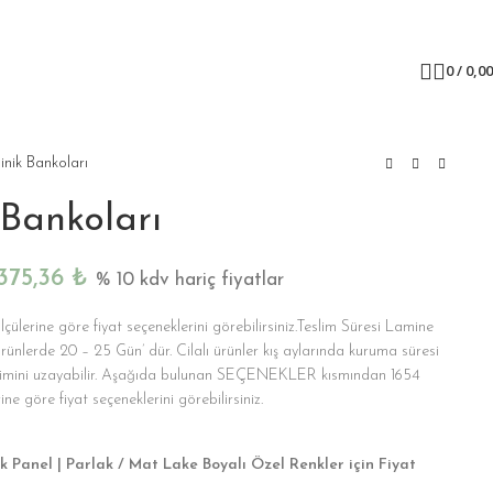
0
/
0,0
inik Bankoları
 Bankoları
.375,36
₺
% 10 kdv hariç fiyatlar
ölçülerine göre fiyat seçeneklerini görebilirsiniz.Teslim Süresi Lamine
rünlerde 20 – 25 Gün’ dür. Cilalı ürünler kış aylarında kuruma süresi
eslimini uzayabilir. Aşağıda bulunan SEÇENEKLER kısmından 1654
ine göre fiyat seçeneklerini görebilirsiniz.
k Panel | Parlak / Mat Lake Boyalı Özel Renkler için Fiyat