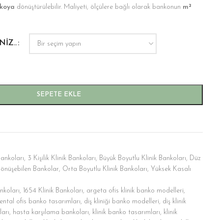
nkoya
dönüştürülebilir. Maliyeti, ölçülere bağlı olarak bankonun
m²
IZ..
SEPETE EKLE
 Bankoları
,
3 Kişilik Klinik Bankoları
,
Büyük Boyutlu Klinik Bankoları
,
Düz
önüşebilen Bankolar
,
Orta Boyutlu Klinik Bankoları
,
Yüksek Kasalı
nkoları
,
1654 Klinik Bankoları
,
argeta ofis klinik banko modelleri
,
ental ofis banko tasarımları
,
diş kliniği banko modelleri
,
diş klinik
ları
,
hasta karşılama bankoları
,
klinik banko tasarımları
,
klinik