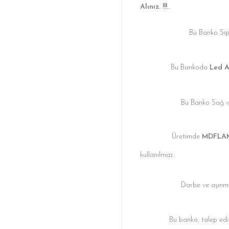
Alınız. !!!.
.
Bu Banko Sipar
Bu Bankoda
Led 
Bu Banko Sağ ve 
Üretimde
MDFLA
kullanılmaz.
Darbe ve aşınma
Bu banko, talep edil