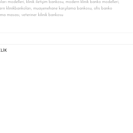
oları modelleri
,
klinik iletişim bankosu
,
modern klinik banko modelleri
,
rn klinikbankoları
,
muayenehane karşılama bankosu
,
ofis banko
lama masası
,
veteriner kilinik bankosu
LİK