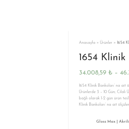
Anasayfa
»
Ürünler
»
1654 Kl
1654 Klinik
34.008,59
₺
–
46
1654 Klinik Bankoları’ na ait 
Ürünlerde 3 – 10 Gün; Cilalı Ü
bağlı olarak 1-2 gün ürün t
Klinik Bankoları’ na ait ölçüler
Gloss Max | Akrili