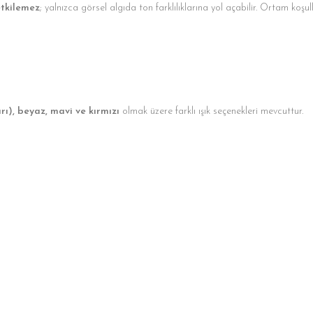
etkilemez
; yalnızca görsel algıda ton farklılıklarına yol açabilir. Ortam koşu
rı), beyaz, mavi ve kırmızı
olmak üzere farklı ışık seçenekleri mevcuttur.