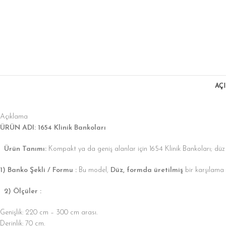
Bankolar
Klinik
Bankoları
Ön Vitrin /
Raflı
Bankolar
Klinik
Bankoları
AÇ
V Kasa Tipi
Bankolar
Klinik
Bankoları
Açıklama
ÜRÜN ADI: 1654 Klinik Bankoları
Yüksek Kasalı
Klinik
Ürün Tanımı:
Kompakt ya da geniş alanlar için 1654 Klinik Bankoları; düz klinik
Bankoları
1) Banko Şekli / Formu :
Bu model,
Düz, formda üretilmiş
bir karşılama
2) Ölçüler :
Genişlik: 220 cm – 300 cm arası.
Derinlik: 70 cm.