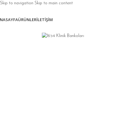
Skip to navigation
Skip to main content
NASAYFA
ÜRÜNLER
İLETIŞIM
Click to enlarge
Küçük Klinik
Bankoları
Yuvarlak
Köşeli Klinik
Bankoları
Düz Yuvarlak
Köşeli Klinik
Bankoları
L Yuvarlak
Köşeli Klinik