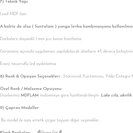
7) Teknik Yapı
1.sınıf MDF-lam
A kalite de olsa ( Suntalam ) yonga levha kombinasyonu kullanılma
Darbelere dayanıklı 1 mm pvc kenar bantlama
Görünümü açısında uygulaması yapılabilecek alanların 45 derece birleştirme
Enerji tasarruflu led aydınlatma
8) Renk & Opsiyon Seçenekleri :
Starwood, Kastamonu, Yıldız Entegre
Özel Renk / Malzeme Opsiyonu:
Ürünlerimiz
MDFLAM
malzemeye göre fiyatlandırılmıştır.
Lake cila, akrilik
9) Çapraz Modeller
Bu model ile aynı estetik çizgiyi taşıyan diğer seçenekler: :
Klinik Bankoları:
☝Ürüne Git ☝