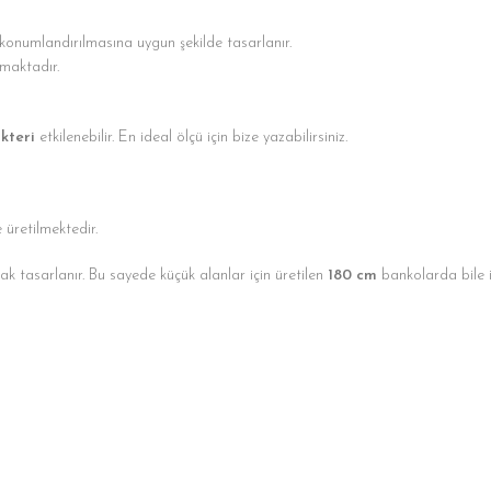
onumlandırılmasına uygun şekilde tasarlanır.
maktadır.
kteri
etkilenebilir. En ideal ölçü için bize yazabilirsiniz.
e üretilmektedir.
ak tasarlanır. Bu sayede küçük alanlar için üretilen
180 cm
bankolarda bile i