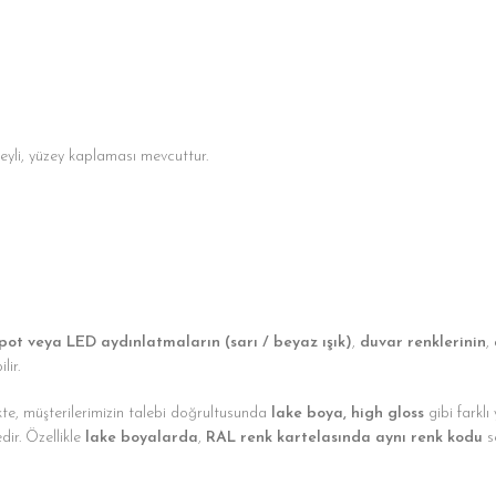
eyli, yüzey kaplaması mevcuttur.
pot veya LED aydınlatmaların (sarı / beyaz ışık)
,
duvar renklerinin
,
lir.
ikte, müşterilerimizin talebi doğrultusunda
lake boya, high gloss
gibi farklı
dir. Özellikle
lake boyalarda
,
RAL renk kartelasında aynı renk kodu
s