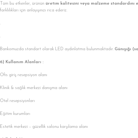
Tüm bu etkenler, ürünün
üretim kalitesini veya malzeme standardını 
farklılıkları için anlayışınızı rica ederiz.
.
.
Bankomuzda standart olarak LED aydınlatma bulunmaktadır.
Günışığı (sa
6) Kullanım Alanları :
Ofis giriş resepsiyon alanı
Klinik & sağlık merkezi danışma alanı
Otel resepsiyonları
Eğitim kurumları
Estetik merkezi – güzellik salonu karşılama alanı