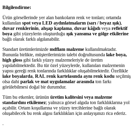
Bilgilendirme:
Ürün görsellerinde yer alan bankoların renk ve tonları; ortamda
kullanılan
spot veya LED aydınlatmaların (sarı / beyaz ışık)
,
duvar renklerinin
,
ahşap kaplama
,
duvar kâğıdı
veya
reflektif
boya
gibi yüzeylerin oluşturduğu
ışık yansıma ve gölge etkilerine
bağlı olarak farklı algılanabilir.
Standart üretimlerimizde
mdflam malzeme
kullanılmaktadır.
Bununla birlikte, müşterilerimizin talebi doğrultusunda
lake boya,
high gloss
gibi farklı yüzey malzemeleriyle de üretim
yapılabilmektedir. Bu tür özel yüzeylerde, kullanılan malzemenin
yapısı gereği renk tonlarında farklılıklar oluşabilmektedir. Özellikle
lake boyalarda
,
RAL renk kartelasında aynı renk kodu
seçilmiş
olsa dahi
parlak ve mat uygulamalar arasında
ton farkı
görülebilmesi doğal bir durumdur.
Tüm bu etkenler, ürünün
üretim kalitesini veya malzeme
standardını etkilemez
; yalnızca görsel algıda ton farklılıklarına yol
açabilir. Ortam koşullarına ve yüzey tercihlerine bağlı olarak
oluşabilecek bu renk algısı farklılıkları için anlayışınızı rica ederiz.
.
.