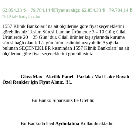
62.054,33
₺
–
79.784,14
₺
Fiyat aralığı: 62.054,33 ₺ - 79.784,14 ₺
% 10 kdv hariç fiyatlar
1557 Klinik Bankoları’ na ait ölçülerine göre fiyat seçeneklerini
görebilirsiniz.Teslim Süresi Lamine Ürünlerde 3 – 10 Gün; Cilalı
Ürünlerde 20 – 25 Gün’ dür. Cilalı ürünler kış aylarında kuruma
süresi bağlı olarak 1-2 gün ürün teslimini uzayabilir. Aşağıda
bulunan SEÇENEKLER kısmından 1557 Klinik Bankoları’ na ait
ölçülerine göre fiyat seçeneklerini görebilirsiniz.
Gloss Max | Akrilik Panel | Parlak / Mat Lake Boyalı
Özel Renkler için Fiyat Alınız. !!!.
.
Bu Banko Siparişiniz İle Üretilir.
Bu Bankoda
Led Aydınlatma
Kullanılmaktadır.