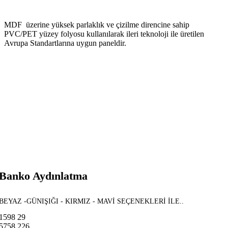
MDF üzerine yüksek parlaklık ve çizilme direncine sahip
PVC/PET yüzey folyosu kullanılarak ileri teknoloji ile üretilen
Avrupa Standartlarına uygun paneldir.
Banko Aydınlatma
BEYAZ -GÜNIŞIĞI - KIRMIZ - MAVİ SEÇENEKLERİ İLE..
1598
29
5758
226