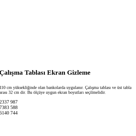
Çalışma Tablası Ekran Gizleme
110 cm yüksekliğinde olan bankolarda uygulanır. Çalışma tablası ve üst tabla
arası 32 cm dir. Bu ölçüye uygun ekran boyutları seçilmelidir.
2337
987
7383
588
6140
744