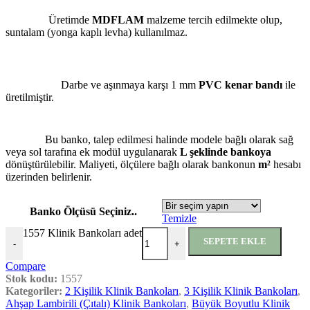
Üretimde
MDFLAM
malzeme tercih edilmekte olup,
suntalam (yonga kaplı levha) kullanılmaz.
Darbe ve aşınmaya karşı 1 mm
PVC kenar bandı
ile
üretilmiştir.
Bu banko, talep edilmesi halinde modele bağlı olarak sağ
veya sol tarafına ek modül uygulanarak
L şeklinde bankoya
dönüştürülebilir. Maliyeti, ölçülere bağlı olarak bankonun
m²
hesabı
üzerinden belirlenir.
Banko Ölçüsü Seçiniz..
Temizle
1557 Klinik Bankoları adet
SEPETE EKLE
-
+
Compare
Stok kodu:
1557
Kategoriler:
2 Kişilik Klinik Bankoları
,
3 Kişilik Klinik Bankoları
,
Ahşap Lambirili (Çıtalı) Klinik Bankoları
,
Büyük Boyutlu Klinik