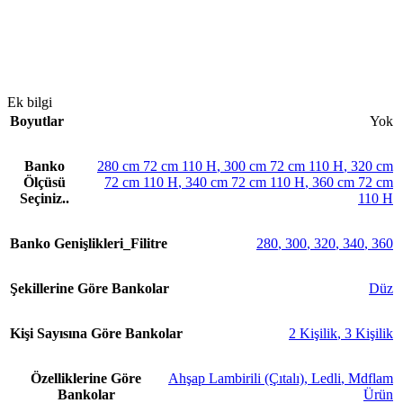
Ek bilgi
Boyutlar
Yok
Banko
280 cm 72 cm 110 H
,
300 cm 72 cm 110 H
,
320 cm
Ölçüsü
72 cm 110 H
,
340 cm 72 cm 110 H
,
360 cm 72 cm
Seçiniz..
110 H
Banko Genişlikleri_Filitre
280
,
300
,
320
,
340
,
360
Şekillerine Göre Bankolar
Düz
Kişi Sayısına Göre Bankolar
2 Kişilik
,
3 Kişilik
Özelliklerine Göre
Ahşap Lambirili (Çıtalı)
,
Ledli
,
Mdflam
Bankolar
Ürün