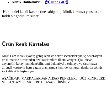
Klinik Bankoları:
☝Ürüne Git ☝
Her model kendi karakterine sahip olup klinik tarzınızı yansıtacak
farklı bir görünüm sunar.
Ürün Renk Kartelası
MDF Lam Koleksiyonu; geniş renk ve dekor seçenekleriyle iç dekorasyon
ve mimaride birbirinden özel tasarımlara ilham veriyor. Çizilmeye
dayanıklı, kolay temizlenebilir, anti bakteriyel , solmaya ve sararmaya
dirençli yapısıyla hem yaşam alanlarında hem de kamusal alanlarda şıklığı
ve kaliteyi buluşturuyor.
AŞAĞIDAKİ MARKALARDAN AHŞAP RENKLERE, DÜZ RENKLERE
VE FANTAZİ RENKLERE ULAŞABİLİRSİNİZ..