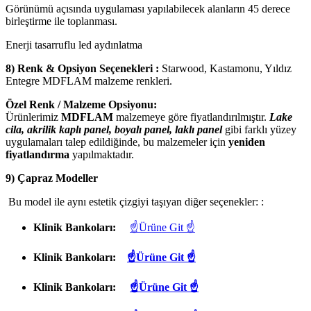
Görünümü açısında uygulaması yapılabilecek alanların 45 derece
birleştirme ile toplanması.
Enerji tasarruflu led aydınlatma
8) Renk & Opsiyon Seçenekleri :
Starwood, Kastamonu, Yıldız
Entegre MDFLAM malzeme renkleri.
Özel Renk / Malzeme Opsiyonu:
Ürünlerimiz
MDFLAM
malzemeye göre fiyatlandırılmıştır.
Lake
cila, akrilik kaplı panel, boyalı panel, laklı panel
gibi farklı yüzey
uygulamaları talep edildiğinde, bu malzemeler için
yeniden
fiyatlandırma
yapılmaktadır.
9) Çapraz Modeller
Bu model ile aynı estetik çizgiyi taşıyan diğer seçenekler: :
Klinik Bankoları:
☝Ürüne Git ☝
Klinik Bankoları:
☝Ürüne Git ☝
Klinik Bankoları:
☝Ürüne Git ☝