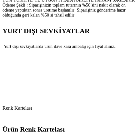
TÜM TÜRKİYE’YE UYGUN FİYATA NAKLİYE İMKANI SAĞLANIR
Ödeme Şekli : Siparişinizin toplam tutarının %50’sini nakit olarak ön
ödeme yaptıktan sonra üretime başlanılır; Siparişiniz gönderime hazır
olduğunda geri kalan %50 si tahsil edilir
YURT DIŞI SEVKİYATLAR
Yurt dışı sevkiyatlarda ürün ilave kasa ambalaj için fiyat alınız..
Renk Kartelası
Ürün Renk Kartelası