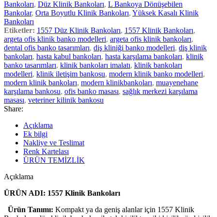
Bankoları
,
Düz Klinik Bankoları
,
L Bankoya Dönüşebilen
Bankolar
,
Orta Boyutlu Klinik Bankoları
,
Yüksek Kasalı Klinik
Bankoları
Etiketler:
1557 Düz Klinik Bankoları
,
1557 Klinik Bankoları
,
argeta ofis klinik banko modelleri
,
argeta ofis klinik bankoları
,
dental ofis banko tasarımları
,
diş kliniği banko modelleri
,
diş klinik
bankoları
,
hasta kabul bankoları
,
hasta karşılama bankoları
,
klinik
banko tasarımları
,
klinik bankoları imalatı
,
klinik bankoları
modelleri
,
klinik iletişim bankosu
,
modern klinik banko modelleri
,
modern klinik bankoları
,
modern klinikbankoları
,
muayenehane
karşılama bankosu
,
ofis banko masası
,
sağlık merkezi karşılama
masası
,
veteriner kilinik bankosu
Share:
Açıklama
Ek bilgi
Nakliye ve Teslimat
Renk Kartelası
ÜRÜN TEMİZLİK
Açıklama
ÜRÜN ADI: 1557 Klinik Bankoları
Ürün Tanımı:
Kompakt ya da geniş alanlar için 1557 Klinik