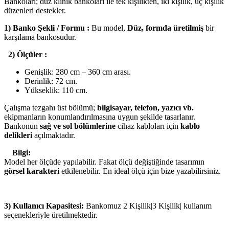
Bankoları; düz klinik bankoları ile tek kişilikten, iki kişilik, üç kişilik
düzenleri destekler.
1) Banko Şekli / Formu :
Bu model,
Düz, formda üretilmiş
bir
karşılama bankosudur.
2) Ölçüler :
Genişlik: 280 cm – 360 cm arası.
Derinlik: 72 cm.
Yükseklik: 110 cm.
Çalışma tezgahı üst bölümü;
bilgisayar, telefon, yazıcı vb.
ekipmanların konumlandırılmasına uygun şekilde tasarlanır.
Bankonun
sağ ve sol bölümlerine
cihaz kabloları için
kablo
delikleri
açılmaktadır.
Bilgi:
Model her ölçüde yapılabilir. Fakat ölçü değiştiğinde tasarımın
görsel karakteri
etkilenebilir. En ideal ölçü için bize yazabilirsiniz.
3) Kullanıcı Kapasitesi:
Bankomuz 2 Kişilik|3 Kişilik| kullanım
seçenekleriyle üretilmektedir.