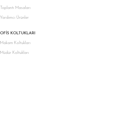
Toplantı Masaları
Yardımcı Ürünler
OFIS KOLTUKLARI
Makam Koltukları
Müdür Koltukları
Misafir Koltukları
Fileli Koltuklar
Personel ve Çalışma Koltukları
Toplantı Koltukları
OFIS KANEPELERI
Küçük Ofis Kanepeleri
Bekleme Koltukları