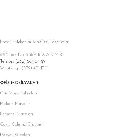
Prestijli Mekanlar İçin Özel Tasarımlar!
619/1 Sok. No:16-18/A BUCA İZMİR
Telefon: (232) 264 64 29
Whatsapp: (532) 401 17 11
OFIS MOBILYALARI
Ofis Masa Takımları
Makam Masaları
Personel Masaları
Çoklu Çalışma Grupları
Dosya Dolapları