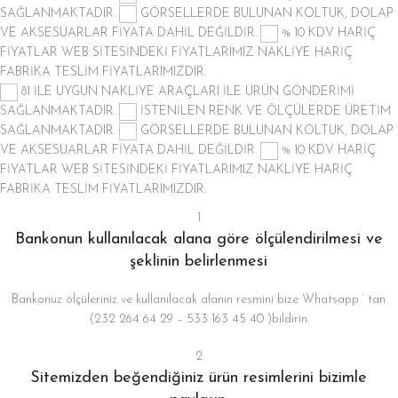
SAĞLANMAKTADIR.
GÖRSELLERDE BULUNAN KOLTUK, DOLAP
VE AKSESUARLAR FİYATA DAHİL DEĞİLDİR.
% 10 KDV HARİÇ
FİYATLAR
WEB SİTESİNDEKİ FİYATLARIMIZ NAKLİYE HARİÇ
FABRİKA TESLİM FİYATLARIMIZDIR.
81 İLE UYGUN NAKLİYE ARAÇLARI İLE ÜRÜN GÖNDERİMİ
SAĞLANMAKTADIR.
İSTENİLEN RENK VE ÖLÇÜLERDE ÜRETİM
SAĞLANMAKTADIR.
GÖRSELLERDE BULUNAN KOLTUK, DOLAP
VE AKSESUARLAR FİYATA DAHİL DEĞİLDİR.
% 10 KDV HARİÇ
FİYATLAR
WEB SİTESİNDEKİ FİYATLARIMIZ NAKLİYE HARİÇ
FABRİKA TESLİM FİYATLARIMIZDIR.
1
Bankonun kullanılacak alana göre ölçülendirilmesi ve
şeklinin belirlenmesi
Bankonuz ölçüleriniz ve kullanılacak alanın resmini bize Whatsapp ‘ tan
(232 264 64 29 – 533 163 45 40 )bildirin.
2
Sitemizden beğendiğiniz ürün resimlerini bizimle