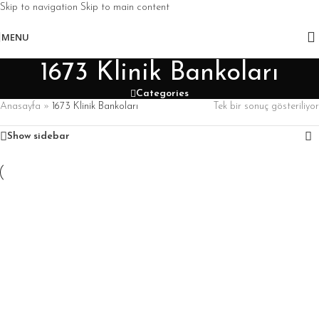
Skip to navigation
Skip to main content
MENU
1673 Klinik Bankoları
Categories
Anasayfa
»
1673 Klinik Bankoları
Tek bir sonuç gösteriliyor
Show sidebar