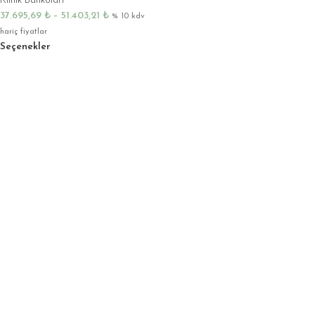
Klinik Bankoları
37.695,69
₺
–
51.403,21
₺
% 10 kdv
hariç fiyatlar
Seçenekler