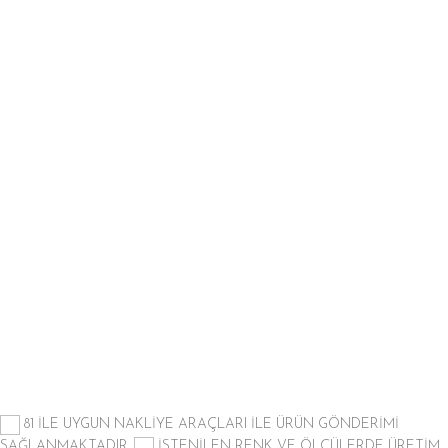
81 İLE UYGUN NAKLİYE ARAÇLARI İLE ÜRÜN GÖNDERİMİ
SAĞLANMAKTADIR.
İSTENİLEN RENK VE ÖLÇÜLERDE ÜRETİM