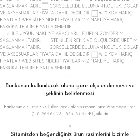
SAĞLANMAKTADIR.
GÖRSELLERDE BULUNAN KOLTUK, DOLAP
VE AKSESUARLAR FİYATA DAHİL DEĞİLDİR.
% 10 KDV HARİÇ
FİYATLAR
WEB SİTESİNDEKİ FİYATLARIMIZ NAKLİYE HARİÇ
FABRİKA TESLİM FİYATLARIMIZDIR.
81 İLE UYGUN NAKLİYE ARAÇLARI İLE ÜRÜN GÖNDERİMİ
SAĞLANMAKTADIR.
İSTENİLEN RENK VE ÖLÇÜLERDE ÜRETİM
SAĞLANMAKTADIR.
GÖRSELLERDE BULUNAN KOLTUK, DOLAP
VE AKSESUARLAR FİYATA DAHİL DEĞİLDİR.
% 10 KDV HARİÇ
FİYATLAR
WEB SİTESİNDEKİ FİYATLARIMIZ NAKLİYE HARİÇ
FABRİKA TESLİM FİYATLARIMIZDIR.
1
Bankonun kullanılacak alana göre ölçülendirilmesi ve
şeklinin belirlenmesi
Bankonuz ölçüleriniz ve kullanılacak alanın resmini bize Whatsapp ‘ tan
(232 264 64 29 – 533 163 45 40 )bildirin.
2
Sitemizden beğendiğiniz ürün resimlerini bizimle