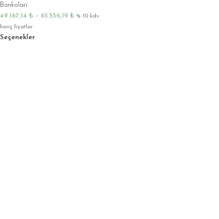
Bankoları
49.167,14
₺
–
65.556,19
₺
% 10 kdv
hariç fiyatlar
Seçenekler