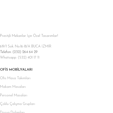
Prestijli Mekanlar İçin Özel Tasarımlar!
619/1 Sok. No:16-18/A BUCA İZMİR
Telefon: (232) 264 64 29
Whatsapp: (532) 401 17 11
OFIS MOBILYALARI
Ofis Masa Takımları
Makam Masaları
Personel Masaları
Çoklu Çalışma Grupları
Dosya Dolapları