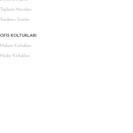
Toplantı Masaları
Yardımcı Ürünler
OFIS KOLTUKLARI
Makam Koltukları
Müdür Koltukları
Misafir Koltukları
Fileli Koltuklar
Personel ve Çalışma Koltukları
Toplantı Koltukları
OFIS KANEPELERI
Küçük Ofis Kanepeleri
Bekleme Koltukları