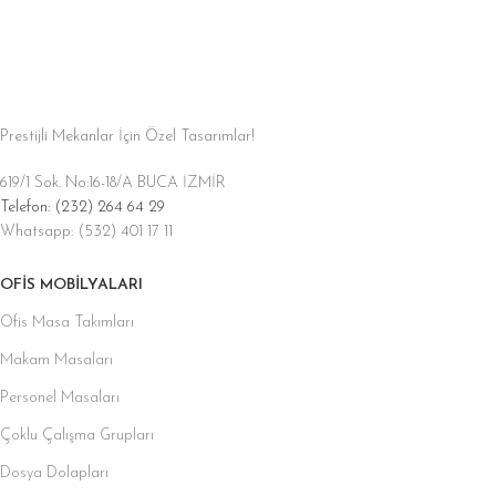
Prestijli Mekanlar İçin Özel Tasarımlar!
619/1 Sok. No:16-18/A BUCA İZMİR
Telefon: (232) 264 64 29
Whatsapp: (532) 401 17 11
OFIS MOBILYALARI
Ofis Masa Takımları
Makam Masaları
Personel Masaları
Çoklu Çalışma Grupları
Dosya Dolapları