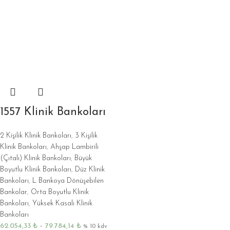
1557 Klinik Bankoları
2 Kişilik Klinik Bankoları
,
3 Kişilik
Klinik Bankoları
,
Ahşap Lambirili
(Çıtalı) Klinik Bankoları
,
Büyük
Boyutlu Klinik Bankoları
,
Düz Klinik
Bankoları
,
L Bankoya Dönüşebilen
Bankolar
,
Orta Boyutlu Klinik
Bankoları
,
Yüksek Kasalı Klinik
Bankoları
62.054,33
₺
–
79.784,14
₺
% 10 kdv