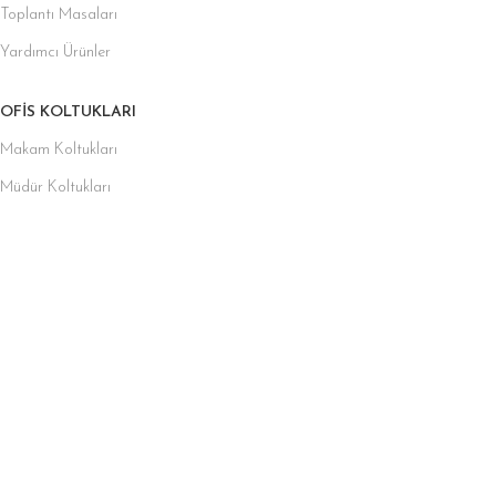
Toplantı Masaları
Yardımcı Ürünler
OFIS KOLTUKLARI
Makam Koltukları
Müdür Koltukları
Misafir Koltukları
Fileli Koltuklar
Personel ve Çalışma Koltukları
Toplantı Koltukları
OFIS KANEPELERI
Küçük Ofis Kanepeleri
Bekleme Koltukları