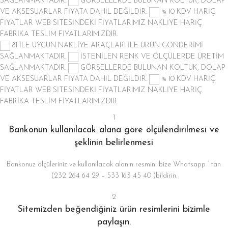
SAĞLANMAKTADIR.
GÖRSELLERDE BULUNAN KOLTUK, DOLAP
VE AKSESUARLAR FİYATA DAHİL DEĞİLDİR.
% 10 KDV HARİÇ
FİYATLAR
WEB SİTESİNDEKİ FİYATLARIMIZ NAKLİYE HARİÇ
FABRİKA TESLİM FİYATLARIMIZDIR.
81 İLE UYGUN NAKLİYE ARAÇLARI İLE ÜRÜN GÖNDERİMİ
SAĞLANMAKTADIR.
İSTENİLEN RENK VE ÖLÇÜLERDE ÜRETİM
SAĞLANMAKTADIR.
GÖRSELLERDE BULUNAN KOLTUK, DOLAP
VE AKSESUARLAR FİYATA DAHİL DEĞİLDİR.
% 10 KDV HARİÇ
FİYATLAR
WEB SİTESİNDEKİ FİYATLARIMIZ NAKLİYE HARİÇ
FABRİKA TESLİM FİYATLARIMIZDIR.
1
Bankonun kullanılacak alana göre ölçülendirilmesi ve
şeklinin belirlenmesi
Bankonuz ölçüleriniz ve kullanılacak alanın resmini bize Whatsapp ‘ tan
(232 264 64 29 – 533 163 45 40 )bildirin.
2
Sitemizden beğendiğiniz ürün resimlerini bizimle
paylaşın.